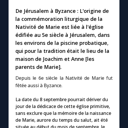
De Jérusalem à Byzance : L'origine de
Marie qui défait les nœuds
la commémoration liturgique de la
Nativité de Marie est liée à l'église
Me consacrer à Jésus par Marie
édifiée au 5e siècle à Jérusalem, dans
les environs de la piscine probatique,
Mes intentions de prière
qui pour la tradition était le lieu de la
maison de Joachim et Anne [les
Une Minute avec Marie
parents de Marie].
Depuis le 6e siècle la Nativité de Marie fut
Une neuvaine
fêtée aussi à Byzance.
La date du 8 septembre pourrait dériver du
◼︎
À la une
jour de la dédicace de cette église primitive,
sans exclure que la mémoire de la naissance
1000 Raisons de Croire
de Marie, aurore du temps du salut, ait été
située au début du mois de septembre, le