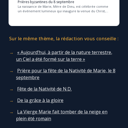
Prières byzantines du 8 septembre
La naissance de Marie, Mère de Dieu, est célébrée comme
un événement lumineux qui inaugure la venue du Christ,
soleil de justice, et restaure l’humanit...
Sur le même thème, la rédaction vous conseille :
« Aujourd’hui, à partir de la nature terrestre,
un Ciel a été formé sur la terre »
Prière pour la fête de la Nativité de Marie, le 8
septembre
Fête de la Nativité de N.D.
De la grâce à la gloire
La Vierge Marie fait tomber de la neige en
plein été romain