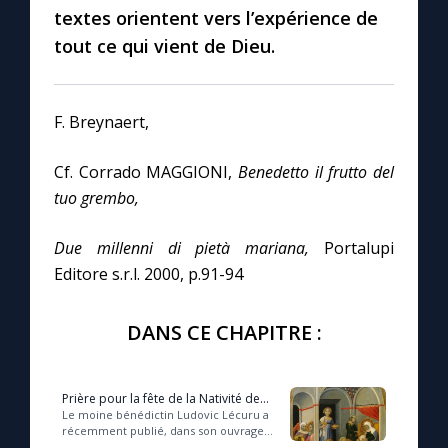
textes orientent vers l’expérience de
tout ce qui vient de Dieu.
F. Breynaert,
Cf. Corrado MAGGIONI,
Benedetto il frutto del
tuo grembo,
Due millenni di pietà mariana,
Portalupi
Editore s.r.l. 2000, p.91-94
DANS CE CHAPITRE :
Prière pour la fête de la Nativité de
Marie, le 8 septembre
Le moine bénédictin Ludovic Lécuru a
récemment publié, dans son ouvrage
intitulé 100 prières en famille, une