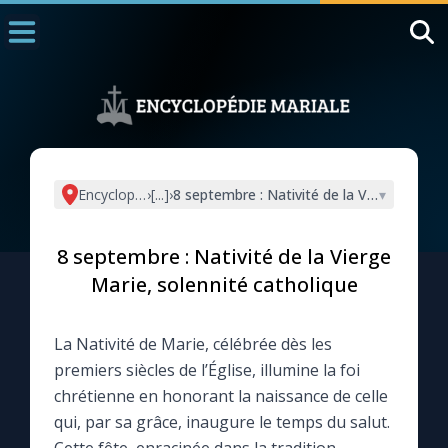
Accueil
La Messe
Aujourd'hui
Nous souten
Encyclopédie mariale
›
[...]
›
8 septembre : Nativité de la Vierge Marie,
▾
◼︎
1000 Raisons de Croire
8 septembre : Nativité de la Vierge
L'actualité de la semaine
Marie, solennité catholique
La chaîne Youtube
La Nativité de Marie, célébrée dès les
premiers siècles de l’Église, illumine la foi
La newsletter
chrétienne en honorant la naissance de celle
qui, par sa grâce, inaugure le temps du salut.
La vidéo de la semaine