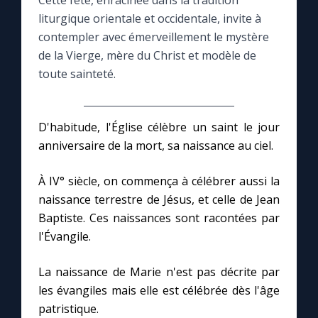
Cette fête, enracinée dans la tradition
liturgique orientale et occidentale, invite à
Le compte Tiktok
contempler avec émerveillement le mystère
de la Vierge, mère du Christ et modèle de
toute sainteté.
Le magazine
Le site internet
D'habitude, l'Église célèbre un saint le jour
anniversaire de la mort, sa naissance au ciel.
Questions-réponses
À IV° siècle, on commença à célébrer aussi la
naissance terrestre de Jésus, et celle de Jean
◼︎
Prier au quotidien
Baptiste. Ces naissances sont racontées par
Avec Thérèse de Lisieux
l'Évangile.
La naissance de Marie n'est pas décrite par
L'Évangile chaque jour
les évangiles mais elle est célébrée dès l'âge
patristique.
Les premiers samedis du mois