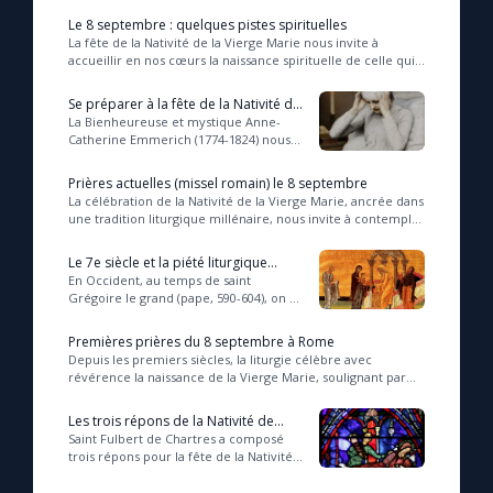
prière pour honorer la fête de la
Le 8 septembre : quelques pistes spirituelles
Nativité...
La fête de la Nativité de la Vierge Marie nous invite à
accueillir en nos cœurs la naissance spirituelle de celle qui,
par son humilité et sa confiance...
Se préparer à la fête de la Nativité de
Marie (Bse A.-C.Emmerich)
La Bienheureuse et mystique Anne-
Catherine Emmerich (1774-1824) nous
transmet, au chapitre XXV de sa Vie de
la Vierge Marie, les conseils que lui a
Prières actuelles (missel romain) le 8 septembre
don...
La célébration de la Nativité de la Vierge Marie, ancrée dans
une tradition liturgique millénaire, nous invite à contempler
avec émerveillement le myst...
Le 7e siècle et la piété liturgique
mariale
En Occident, au temps de saint
Grégoire le grand (pape, 590-604), on ne
célébrait à Rome qu’une fête mariale,
le 1er janvier. Ce pape donna à l’Église
Premières prières du 8 septembre à Rome
...
Depuis les premiers siècles, la liturgie célèbre avec
révérence la naissance de la Vierge Marie, soulignant par
ses prières l’intercession puissante de...
Les trois répons de la Nativité de
Marie (st Fulbert de Chartres XIe
Saint Fulbert de Chartres a composé
siècle)
trois répons pour la fête de la Nativité
de Marie, fête qui lui était chère entre
toutes. Ces répons, qui exaltent ...