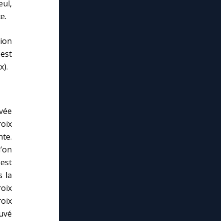
eul,
e.
tion
 est
x).
ivée
roix
nte.
u’on
est
s la
roix
oix
ouvé