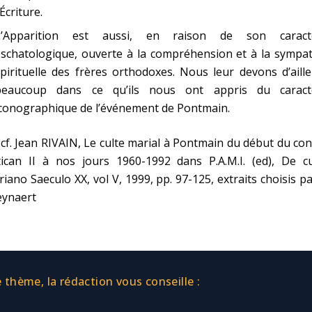
’Écriture.
L’Apparition est aussi, en raison de son caract
schatologique, ouverte à la compréhension et à la sympat
pirituelle des frères orthodoxes. Nous leur devons d’aill
beaucoup dans ce qu’ils nous ont appris du caract
iconographique de l’événement de Pontmain.
 cf. Jean RIVAIN, Le culte marial à Pontmain du début du con
tican II à nos jours 1960-1992 dans P.A.M.I. (ed), De cu
iano Saeculo XX, vol V, 1999, pp. 97-125, extraits choisis pa
eynaert
thème, la rédaction vous conseille :