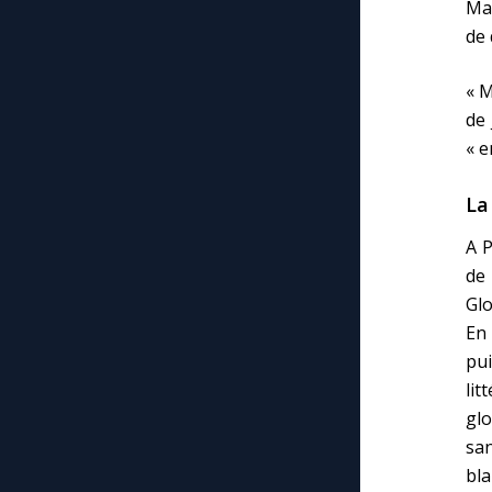
Mar
de 
« M
de 
« e
La
A P
de 
Glo
En 
pu
lit
glo
sa
bla