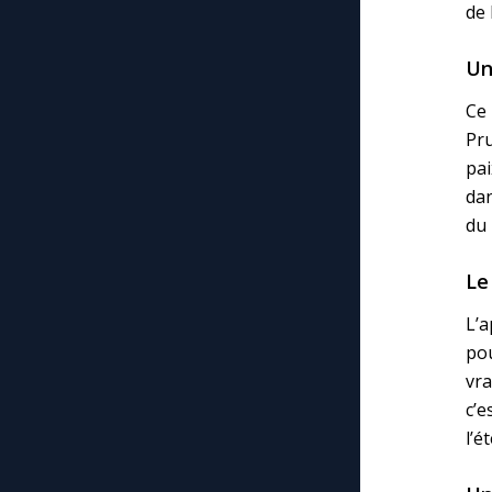
de 
Un
Ce 
Pru
pa
dan
du
Le 
L’a
pou
vra
c’
l’é