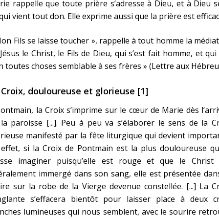
ie rappelle que toute prière s’adresse à Dieu, et à Dieu s
qui vient tout don. Elle exprime aussi que la prière est efficac
on Fils se laisse toucher », rappelle à tout homme la média
Jésus le Christ, le Fils de Dieu, qui s’est fait homme, et qui
n toutes choses semblable à ses frères » (Lettre aux Hébreu
 Croix, douloureuse et glorieuse [1]
ontmain, la Croix s’imprime sur le cœur de Marie dès l’arr
la paroisse [...]. Peu à peu va s’élaborer le sens de la C
rieuse manifesté par la fête liturgique qui devient importa
effet, si la Croix de Pontmain est la plus douloureuse q
isse imaginer puisqu’elle est rouge et que le Christ 
téralement immergé dans son sang, elle est présentée dan
ire sur la robe de la Vierge devenue constellée. [...] La C
nglante s’effacera bientôt pour laisser place à deux cr
nches lumineuses qui nous semblent, avec le sourire retr