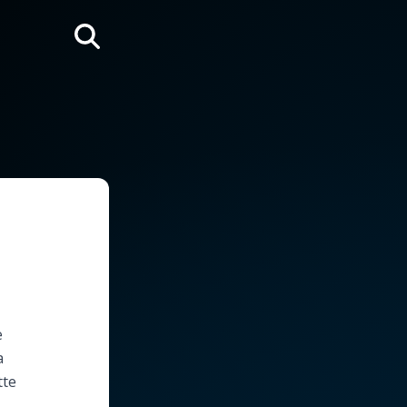
Rechercher
e
a
tte