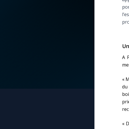
por
La vidéo de la semaine
Marie qui défait les
l’e
nœuds
pro
Le compte Tiktok
Me consacrer à Jé
par Marie
Le magazine
Un
Mes intentions de
A 
Le site internet
prière
me
Questions-réponses
« M
Une Minute avec M
du
boi
Une neuvaine
pr
rec
« D