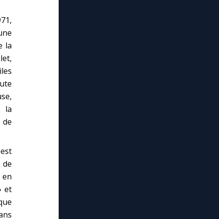
971,
 une
e la
let,
iles
oute
se,
 la
 de
 est
e de
s en
» et
que
dans