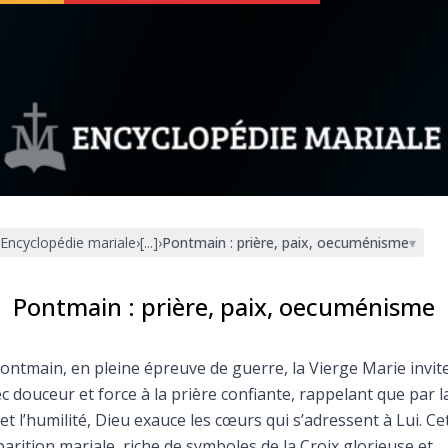
 soutenir
À propos
Facebook
Infos légales
Encyclopédie mariale
›
[...]
›
Pontmain : prière, paix, oecuménisme
▾
◼︎
À la une
sieux
1000 Raisons de Croire
Pontmain : prière, paix, oecuménisme
our
Chapelet pour le monde
ontmain, en pleine épreuve de guerre, la Vierge Marie invit
c douceur et force à la prière confiante, rappelant que par l
dis
Contact
 et l’humilité, Dieu exauce les cœurs qui s’adressent à Lui. Ce
arition mariale, riche de symboles de la Croix glorieuse et