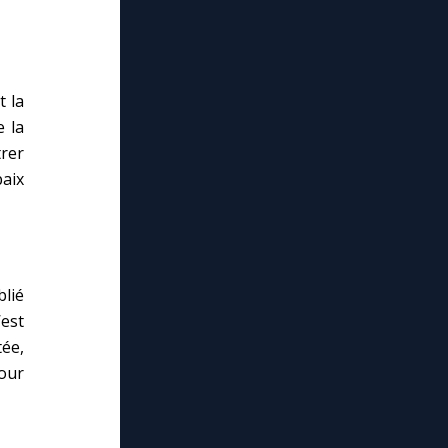
t la
e la
rer
paix
blié
’est
ée,
our