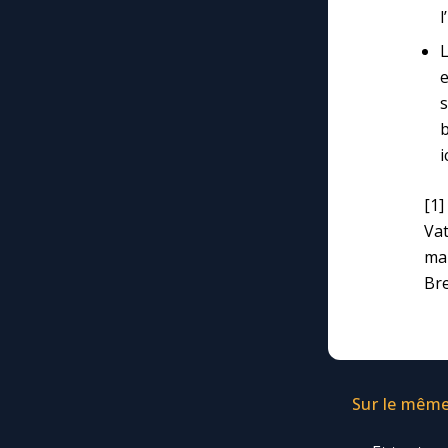
l
e
s
[1]
Va
mar
Br
Sur le même 