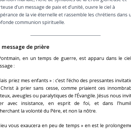
Faire un don
teuse d’un message de paix et d’unité, ouvre le ciel à
spérance de la vie éternelle et rassemble les chrétiens dans 
Marie de Nazareth
fonde communion spirituelle.
sus
 message de prière
Pontmain, en un temps de guerre, est apparu dans le ciel
ssage :
ais priez mes enfants » : c’est l’écho des pressantes invitat
arie
 Christ à prier sans cesse, comme priaient ces innombrab
teux, aveugles ou paralytiques de l’Évangile. Jésus nous invi
ier avec insistance, en esprit de foi, et dans l’humili
herchant la volonté du Père, et non la nôtre.
ieu vous exaucera en peu de temps » en est le prolongeme