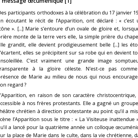
 message œcuménique [1]
es participants orthodoxes à la célébration du 17 janvier 1
n écoutant le récit de l’Apparition, ont déclaré : « c’est
cône ». [...] Marie s’entoure d’un ovale de gloire et, lorsqu
rière monte de la terre vers elle, la simple prière du chape
lle grandit, elle devient prodigieusement belle [...] les éto
’écartent, elles se précipitent sur sa robe qui en devient t
ensoleillée. C’est vraiment une grande image somptueu
transparente à la gloire céleste. N’est-ce pas comme
présence de Marie au milieu de nous qui nous encourage
on regard ?
’Apparition, en raison de son caractère christocentrique,
ccessible à nos frères protestants. Elle a gagné un group
héâtre chrétien à direction protestante au point qu’il a mi
cène l’Apparition sous le titre : « La Visiteuse inattendue 
u’il a lancé pour la quatrième année un colloque œcuméni
ur la place de Marie dans le culte, dans la vie chrétienne, 