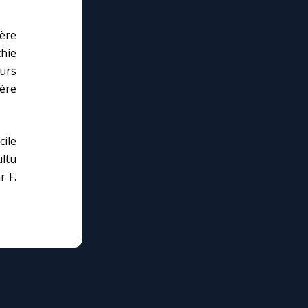
ère
hie
eurs
ère
cile
ltu
r F.