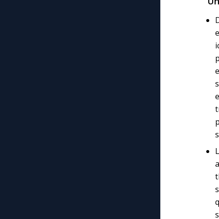
Un
D
e
i
p
e
s
s
L
a
t
s
q
s