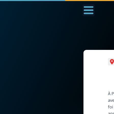
Accueil
La Messe
Aujourd'hui
Nous
◼︎
1000 Raisons de Croire
◼︎
Prier au quotidien
L'actualité de la
Avec Thérèse de Li
semaine
L'Évangile chaque j
À P
La chaîne Youtube
ave
Les premiers same
foi
La newsletter
du mois
app