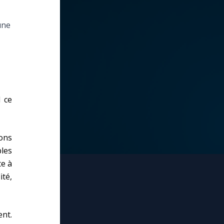
une
 ce
ions
les
te à
té,
nt.