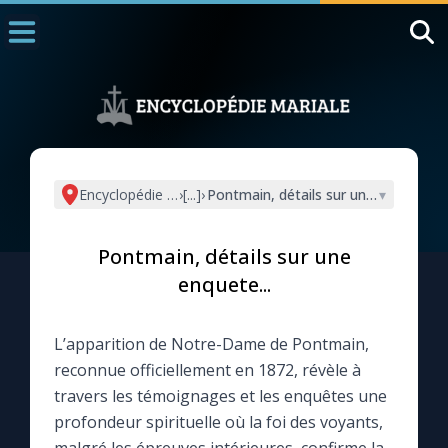
Accueil
La Messe
Aujourd'hui
Nous souten
Encyclopédie mariale
›
[...]
›
Pontmain, détails sur une enquete...
▾
◼︎
1000 Raisons de Croire
Pontmain, détails sur une
L'actualité de la semaine
enquete...
La chaîne Youtube
L’apparition de Notre-Dame de Pontmain,
reconnue officiellement en 1872, révèle à
La newsletter
travers les témoignages et les enquêtes une
profondeur spirituelle où la foi des voyants,
La vidéo de la semaine