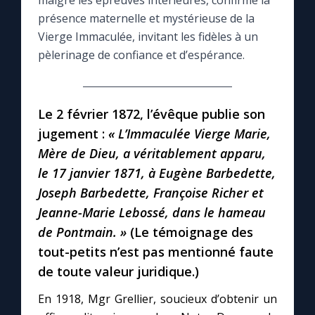
malgré les épreuves intérieures, confirme la
présence maternelle et mystérieuse de la
Le compte Tiktok
Vierge Immaculée, invitant les fidèles à un
pèlerinage de confiance et d’espérance.
Le magazine
Le 2 février 1872, l’évêque publie son
Le site internet
jugement :
« L’Immaculée Vierge Marie,
Mère de Dieu, a véritablement apparu,
Questions-réponses
le 17 janvier 1871, à Eugène Barbedette,
Joseph Barbedette, Françoise Richer et
◼︎
Prier au quotidien
Jeanne-Marie Lebossé, dans le hameau
de Pontmain. »
(Le témoignage des
Avec Thérèse de Lisieux
tout-petits n’est pas mentionné faute
de toute valeur juridique.)
L'Évangile chaque jour
En 1918, Mgr Grellier, soucieux d’obtenir un
Les premiers samedis du mois