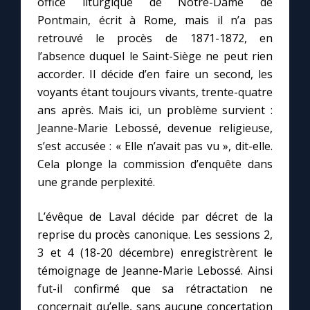
office liturgique de Notre-Dame de
Pontmain, écrit à Rome, mais il n’a pas
retrouvé le procès de 1871-1872, en
Marie qui défait les nœuds
l’absence duquel le Saint-Siège ne peut rien
accorder. Il décide d’en faire un second, les
Me consacrer à Jésus par Marie
voyants étant toujours vivants, trente-quatre
ans après. Mais ici, un problème survient :
Mes intentions de prière
Jeanne-Marie Lebossé, devenue religieuse,
s’est accusée : « Elle n’avait pas vu », dit-elle.
Une Minute avec Marie
Cela plonge la commission d’enquête dans
une grande perplexité.
Une neuvaine
L’évêque de Laval décide par décret de la
reprise du procès canonique. Les sessions 2,
◼︎
À la une
3 et 4 (18-20 décembre) enregistrèrent le
témoignage de Jeanne-Marie Lebossé. Ainsi
1000 Raisons de Croire
fut-il confirmé que sa rétractation ne
concernait qu’elle, sans aucune concertation