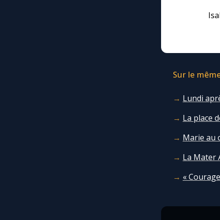
Isa
Sur le même 
Lundi aprè
La place d
Marie au c
La Mater 
« Courage