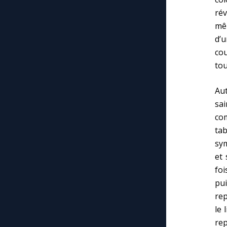
rév
mê
d’u
cou
tou
Aut
sai
com
ta
sym
et 
foi
pui
rep
le 
re