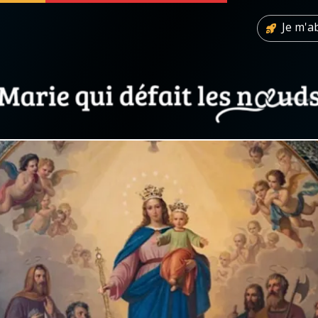
Je m'
 soutenir
À propos
Facebook
Infos légales
◼︎
À la une
sieux
1000 Raisons de Croire
our
Chapelet pour le monde
dis
Contact