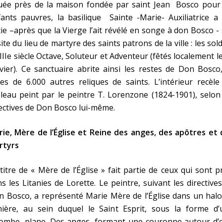
tuée près de la maison fondée par saint Jean Bosco pour 
ants pauvres, la basilique Sainte -Marie- Auxiliatrice
a 
ie –après que la Vierge l’ait révélé en songe à don Bosco -
site du lieu de martyre des saints patrons de la ville : les sol
IIIe siècle Octave, Soluteur et Adventeur (fêtés localement l
vier). Ce sanctuaire abrite ainsi les restes de Don Bosco
les de 6.000 autres reliques de saints. L’intérieur recèl
leau peint par le peintre T. Lorenzone (1824-1901), selon
ectives de Don Bosco lui-même.
ie, Mère de l’Église et Reine des anges, des apôtres et 
rtyrs
titre de « Mère de l’Église » fait partie de ceux qui sont p
s les Litanies de Lorette. Le peintre, suivant les directive
 Bosco, a représenté Marie Mère de l’Église dans un halo
mière, au sein duquel le Saint Esprit, sous la forme d’
ombe, plane. Des anges, formant une couronne autour d’el