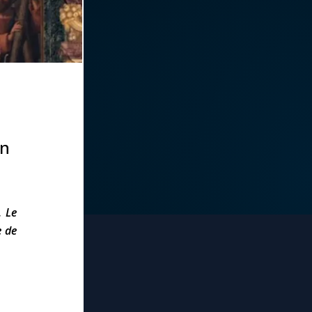
on
. Le
e de