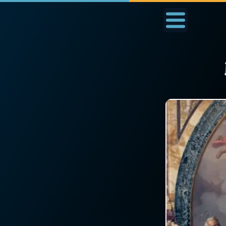
Accueil
La Messe
Aujourd'hui
Nous
◼︎
1000 Raisons de Croire
◼︎
Prier au quotidien
L'actualité de la
Avec Thérèse de Li
semaine
L'Évangile chaque j
La chaîne Youtube
Les premiers same
La newsletter
du mois