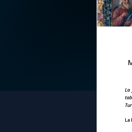
La vidéo de la semaine
Marie qui défait les
nœuds
Le compte Tiktok
Me consacrer à Jé
par Marie
Le magazine
Mes intentions de
M
Le site internet
prière
Questions-réponses
Une Minute avec M
La 
tab
Une neuvaine
Tur
La 