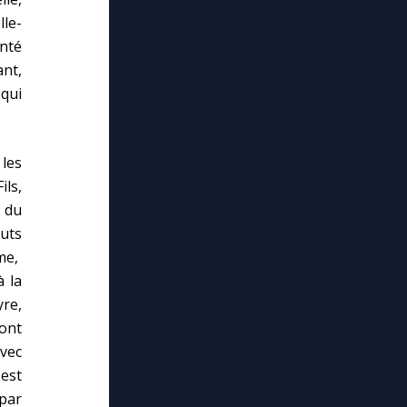
lle-
onté
ant,
 qui
 les
ils,
n du
uts
ume,
à la
yre,
sont
avec
 est
par