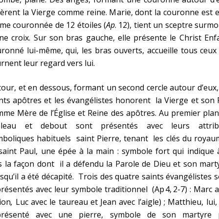
èrent la Vierge comme reine. Marie, dont la couronne est e
me couronnée de 12 étoiles (
Ap
. 12), tient un sceptre surm
ne croix. Sur son bras gauche, elle présente le Christ Enf
ronné lui-même, qui, les bras ouverts, accueille tous ceux
rnent leur regard vers lui.
our, et en dessous, formant un second cercle autour d’eux,
nts apôtres et les évangélistes honorent la Vierge et son F
me Mère de l’Église et Reine des apôtres. Au premier pla
bleau et debout sont présentés avec leurs attrib
boliques habituels saint Pierre, tenant les clés du roya
saint Paul, une épée à la main : symbole fort qui indique 
s la façon dont il a défendu la Parole de Dieu et son mart
squ’il a été décapité. Trois des quatre saints évangélistes 
résentés avec leur symbole traditionnel (Ap 4, 2-7) : Marc 
lion
,
Luc avec le taureau et Jean avec l’aigle) ; Matthieu, lui,
présenté avec une pierre, symbole de son martyre 