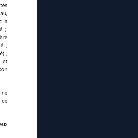
ntés
au,
c la
té ;
rère
ié ;
é) ;
 et
son
line
e de
reux