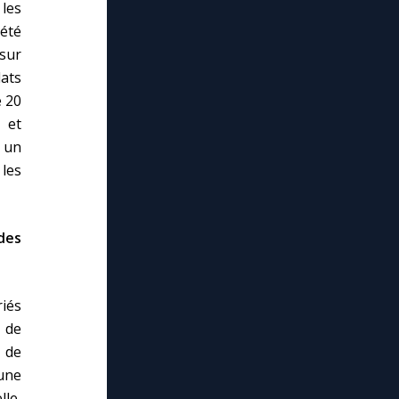
les
été
 sur
dats
e 20
, et
e un
 les
des
riés
s de
 de
une
le,