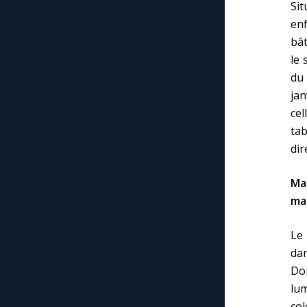
Si
enf
bât
le 
du 
jan
cel
tab
dir
Mar
ma
Le 
dan
Don
lu
col