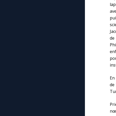
lap
ave
pui
sci
Jac
de 
Phi
enf
por
ins
En 
de 
Tu
Pri
nœ