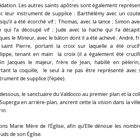
idation. Les autres saints apôtres sont également représe
c leur instrument de supplice : Barthélémy avec un coute
squ’il a été écorché vif ; Thomas, avec la lance ; Simon ave
e qui l’a découpé vif ; Jude avec la hache qui l’a décapi
ques le Mineur, avec le bâton dont il a été achevé ; André, f
saint Pierre, portant la croix sur laquelle a été crucif
lippe, tenant en main la croix (il a également été crucifi
in Jacques le majeur, frère de Jean, habillé en pèlerin,
tant la coquille, le seul à ne pas être représenté avec 
trument de supplice (l’épée).
dessous, le sanctuaire du Valdocco au premier plan et la col
Superga en arrière-plan, ancrent cette la vision dans la vill
rin.
ons Marie Mère de l’Église, afin qu’Elle dénoue les nomb
uds de son Église.