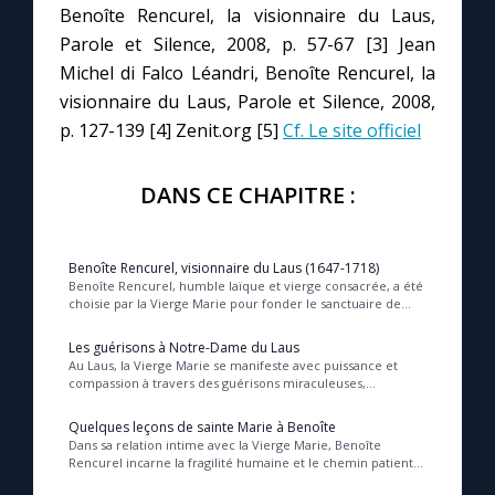
Benoîte Rencurel, la visionnaire du Laus,
Parole et Silence, 2008, p. 57-67 [3] Jean
Michel di Falco Léandri, Benoîte Rencurel, la
visionnaire du Laus, Parole et Silence, 2008,
p. 127-139 [4] Zenit.org [5]
Cf. Le site officiel
DANS CE CHAPITRE :
Benoîte Rencurel, visionnaire du Laus (1647-1718)
Benoîte Rencurel, humble laïque et vierge consacrée, a été
choisie par la Vierge Marie pour fonder le sanctuaire de
Notre-Dame du Laus, un lieu de conv...
Les guérisons à Notre-Dame du Laus
Au Laus, la Vierge Marie se manifeste avec puissance et
compassion à travers des guérisons miraculeuses,
témoignant de sa présence maternelle et de l’i...
Quelques leçons de sainte Marie à Benoîte
Dans sa relation intime avec la Vierge Marie, Benoîte
Rencurel incarne la fragilité humaine et le chemin patient
de la conversion, apprenant à dépasser...