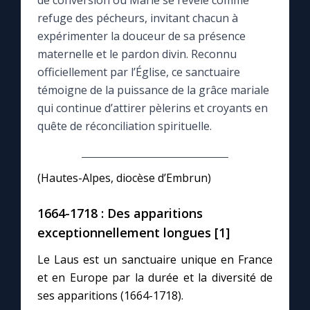
de conversion où Marie se révèle comme
refuge des pécheurs, invitant chacun à
Le compte Tiktok
expérimenter la douceur de sa présence
maternelle et le pardon divin. Reconnu
officiellement par l’Église, ce sanctuaire
Le magazine
témoigne de la puissance de la grâce mariale
qui continue d’attirer pèlerins et croyants en
Le site internet
quête de réconciliation spirituelle.
Questions-réponses
(Hautes-Alpes, diocèse d’Embrun)
◼︎
Prier au quotidien
1664-1718 : Des apparitions
Avec Thérèse de Lisieux
exceptionnellement longues [1]
Le Laus est un sanctuaire unique en France
L'Évangile chaque jour
et en Europe par la durée et la diversité de
ses apparitions (1664-1718).
Les premiers samedis du mois