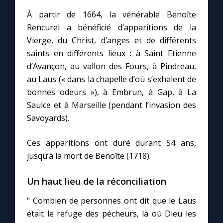
À partir de 1664, la vénérable Benoîte
Rencurel a bénéficié d’apparitions de la
Marie qui défait les nœuds
Vierge, du Christ, d’anges et de différents
saints en différents lieux : à Saint Etienne
Me consacrer à Jésus par Marie
d’Avançon, au vallon des Fours, à Pindreau,
au Laus (« dans la chapelle d’où s’exhalent de
Mes intentions de prière
bonnes odeurs »), à Embrun, à Gap, à La
Saulce et à Marseille (pendant l’invasion des
Une Minute avec Marie
Savoyards).
Une neuvaine
Ces apparitions ont duré durant 54 ans,
jusqu’à la mort de Benoîte (1718).
◼︎
À la une
Un haut lieu de la réconciliation
1000 Raisons de Croire
" Combien de personnes ont dit que le Laus
était le refuge des pécheurs, là où Dieu les