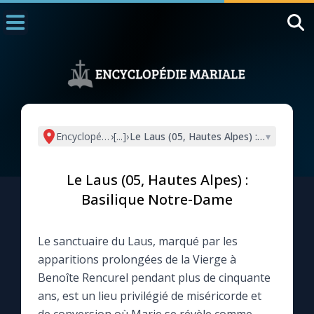
Accueil
La Messe
Aujourd'hui
Nous souten
Encyclopédie mariale
›
[...]
›
Le Laus (05, Hautes Alpes) : Basilique
▾
◼︎
1000 Raisons de Croire
Le Laus (05, Hautes Alpes) :
L'actualité de la semaine
Basilique Notre-Dame
La chaîne Youtube
Le sanctuaire du Laus, marqué par les
apparitions prolongées de la Vierge à
La newsletter
Benoîte Rencurel pendant plus de cinquante
ans, est un lieu privilégié de miséricorde et
La vidéo de la semaine