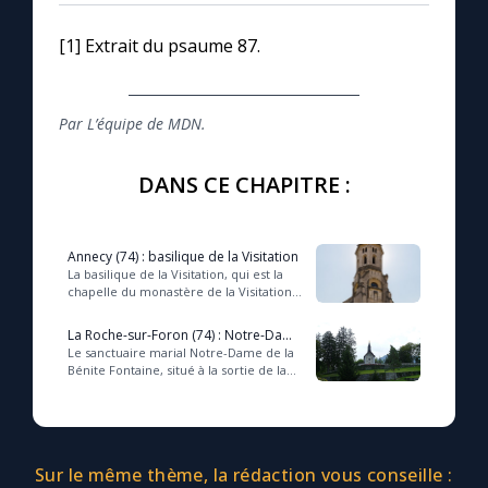
[1] Extrait du psaume 87.
Par L’équipe de MDN.
DANS CE CHAPITRE :
Annecy (74) : basilique de la Visitation
La basilique de la Visitation, qui est la
chapelle du monastère de la Visitation,
a été construite entre 1922 et 1930. Elle
abrite les tombeaux de sain...
La Roche-sur-Foron (74) : Notre-Dame
de Bénite Fontaine
Le sanctuaire marial Notre-Dame de la
Bénite Fontaine, situé à la sortie de la
ville de La Roche-sur-Foron, est l’un des
plus importants lieux de pèler...
Sur le même thème, la rédaction vous conseille :