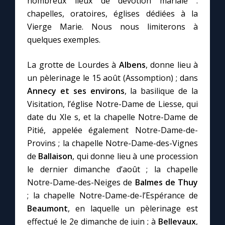
nombreux lieux de dévotion mariale :
chapelles, oratoires, églises dédiées à la
Vierge Marie. Nous nous limiterons à
Marie qui défait les nœuds
quelques exemples.
Me consacrer à Jésus par Marie
La grotte de Lourdes à
Albens
, donne lieu à
un pèlerinage le 15 août (Assomption) ; dans
Mes intentions de prière
Annecy et ses environs
, la basilique de la
Visitation, l’église Notre-Dame de Liesse, qui
Une Minute avec Marie
date du XIe s, et la chapelle Notre-Dame de
Pitié, appelée également Notre-Dame-de-
Une neuvaine
Provins ; la chapelle Notre-Dame-des-Vignes
de
Ballaison
, qui donne lieu à une procession
le dernier dimanche d’août ; la chapelle
◼︎
À la une
Notre-Dame-des-Neiges de
Balmes de Thuy
; la chapelle Notre-Dame-de-l’Espérance de
1000 Raisons de Croire
Beaumont
, en laquelle un pèlerinage est
effectué le 2e dimanche de juin ; à
Bellevaux
,