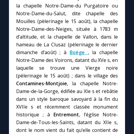
Chapelet pour le monde
la chapelle Notre-Dame-du Purgatoire ou
Notre-Dame-du-Salut, dite chapelle des
Contact
Mouilles (pèlerinage le 15 août), la chapelle
Notre-Dame-des-Neiges, située à 1783 m
Faire un don
d’altitude, et la chapelle de Vallon, dans le
hameau de La Clusaz (pèlerinage le dernier
dimanche d’août) ; à
Boëge
, la chapelle
Marie de Nazareth
Notre-Dame des Voirons, datant du XVe s, en
laquelle se trouve une Vierge noire
(pèlerinage le 15 août) ; dans le village des
Contamines-Montjoie
, la chapelle Notre-
Dame-de-la-Gorge, édifiée au XIe s et rebâtie
dans un style baroque savoyard à la fin du
XVIIe s et récemment classée monument
historique ; à
Entremont
, l’église Notre-
Dame-de-Tous-les-Saints, datant du XIIe s,
dont le nom vient du fait qu’elle contient de