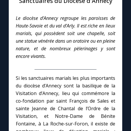
Sanctuaires du Diocèse d'Annecy
Le compte Tiktok
Le diocèse d’Annecy regroupe les paroisses de
Haute-Savoie et du val d’Arly. Il est riche en lieux
Le magazine
marials, qui possèdent soit une chapelle, soit
une statue vénérée dans un oratoire ou en pleine
Le site internet
nature, et de nombreux pèlerinages y sont
encore vivants.
Questions-réponses
Si les sanctuaires marials les plus importants
◼︎
Prier au quotidien
du diocèse d’Annecy sont la basilique de la
Visitation d’Annecy, lieu qui commémore la
Avec Thérèse de Lisieux
co-fondation par saint François de Sales et
sainte Jeanne de Chantal de l’Ordre de la
L'Évangile chaque jour
Visitation, et Notre-Dame de Bénite
Fontaine, à La Roche-sur-Foron, il existe de
Les premiers samedis du mois