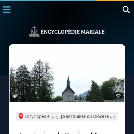
Accueil
La Messe
Aujourd'hui
Nous souten
◼︎
1000 Raisons de Croire
L'actualité de la semaine
La chaîne Youtube
La newsletter
Encyclopédie mariale
›
[...]
›
Sanctuaires du Diocèse d'Annecy
▾
La vidéo de la semaine