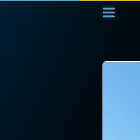
Accueil
La Messe
Aujourd'hui
Nous
◼︎
1000 Raisons de Croire
◼︎
Prier au quotidien
L'actualité de la
Avec Thérèse de Li
semaine
L'Évangile chaque j
La chaîne Youtube
Les premiers same
La newsletter
du mois