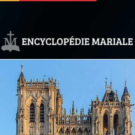
 soutenir
À propos
Facebook
Infos légales
◼︎
À la une
sieux
1000 Raisons de Croire
our
Chapelet pour le monde
dis
Contact