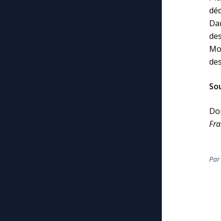
déd
Dam
de
Moy
des
Sou
Do
Fra
Par