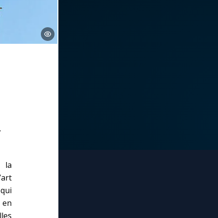
.
 la
art
 qui
 en
les