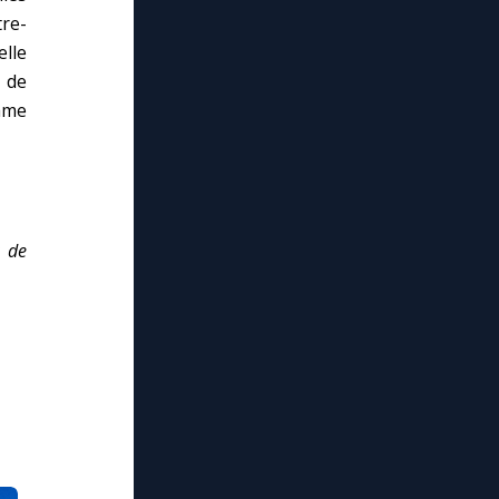
tre-
elle
 de
ame
x de