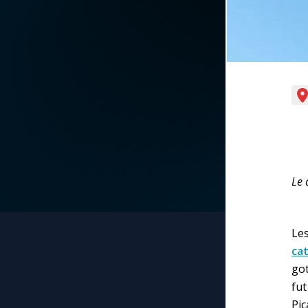
La vidéo de la semaine
Marie qui défait les
nœuds
Le compte Tiktok
Me consacrer à Jé
par Marie
Le magazine
Mes intentions de
Le site internet
prière
Questions-réponses
Le 
Une Minute avec M
Une neuvaine
Le
ca
got
fu
Pi