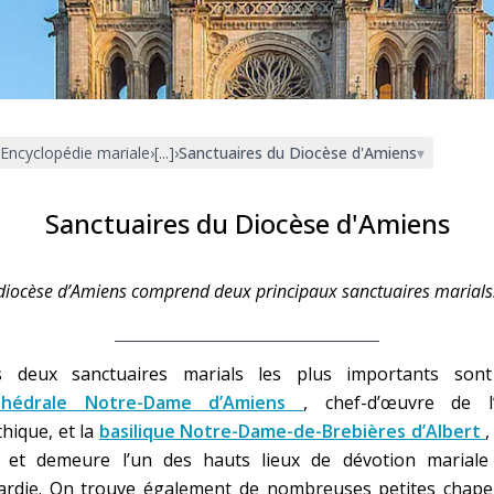
Faire un don
Marie de Nazareth
sus
Encyclopédie mariale
›
[...]
›
Sanctuaires du Diocèse d'Amiens
▾
Sanctuaires du Diocèse d'Amiens
diocèse d’Amiens comprend deux principaux sanctuaires marials
arie
s deux sanctuaires marials les plus importants sont
thédrale Notre-Dame d’Amiens
, chef-d’œuvre de l’
hique, et la
basilique Notre-Dame-de-Brebières d’Albert
,
t et demeure l’un des hauts lieux de dévotion mariale
cardie. On trouve également de nombreuses petites chapel