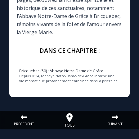
pages, découvrez la richesse spirituelle et
historique de ces sanctuaires, notamment
Le compte Tiktok
l’Abbaye Notre-Dame de Grâce à Bricquebec,
témoins vivants de la foi et de l’amour envers
la Vierge Marie.
Le magazine
DANS CE CHAPITRE :
Le site internet
Questions-réponses
Bricquebec (50) : Abbaye Notre-Dame de Grâce
Depuis 1824, l’abbaye Notre-Dame-de-Grâce incarne une
vie monastique profondément enracinée dans la prière et
le travail, rayonnant spirituellement jus...
◼︎
Prier au quotidien
Avec Thérèse de Lisieux
L'Évangile chaque jour
PRÉCÉDENT
SUIVANT
TOUS
Les premiers samedis du mois