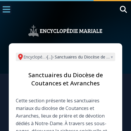
Accueil
La Messe
Aujourd'hui
Nous souten
Encyclopédie mariale
›
[...]
›
Sanctuaires du Diocèse de Coutances e
▾
◼︎
1000 Raisons de Croire
Sanctuaires du Diocèse de
L'actualité de la semaine
Coutances et Avranches
La chaîne Youtube
Cette section présente les sanctuaires
mariaux du diocèse de Coutances et
La newsletter
Avranches, lieux de prière et de dévotion
dédiés à Notre-Dame. À travers ses sous-
La vidéo de la semaine