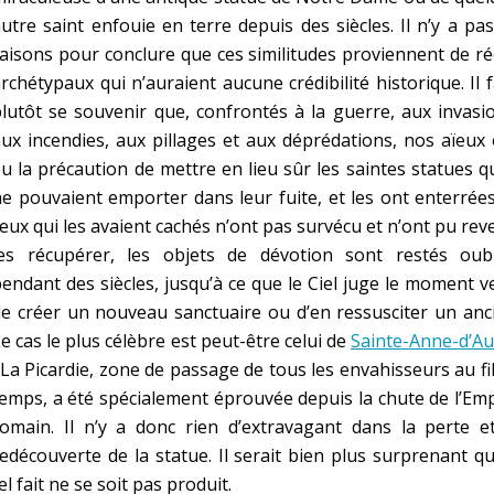
utre saint enfouie en terre depuis des siècles. Il n’y a pa
aisons pour conclure que ces similitudes proviennent de ré
rchétypaux qui n’auraient aucune crédibilité historique. Il 
lutôt se souvenir que, confrontés à la guerre, aux invasi
ux incendies, aux pillages et aux déprédations, nos aïeux
u la précaution de mettre en lieu sûr les saintes statues qu
e pouvaient emporter dans leur fuite, et les ont enterrées
eux qui les avaient cachés n’ont pas survécu et n’ont pu rev
les récupérer, les objets de dévotion sont restés oubl
endant des siècles, jusqu’à ce que le Ciel juge le moment 
e créer un nouveau sanctuaire ou d’en ressusciter un anc
e cas le plus célèbre est peut-être celui de
Sainte-Anne-d’Au
 La Picardie, zone de passage de tous les envahisseurs au fi
emps, a été spécialement éprouvée depuis la chute de l’Em
omain. Il n’y a donc rien d’extravagant dans la perte et
edécouverte de la statue. Il serait bien plus surprenant q
el fait ne se soit pas produit.