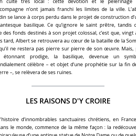
un culte très local : cette dévotion et le pèlerinage 
ccompagne n’ont jamais franchi les limites de la ville. L’
in se lance à corps perdu dans le projet de construction d
antesque basilique. Ce qu’ignore le saint prêtre, tandis q
e des fonds destinés à son projet colossal, c’est que, vingt
s tard, Albert se retrouvera au cœur de la bataille de la S
qu’il ne restera pas pierre sur pierre de son œuvre. Mais,
 étonnant prodige, la basilique, devenue un symb
dialement célèbre – et objet d’une prophétie sur la fin d
rre –, se relèvera de ses ruines.
LES RAISONS D'Y CROIRE
’histoire d’innombrables sanctuaires chrétiens, en Franc
dans le monde, commence de la même façon : la redécouve
iraculeuse d’une antique statue de Notre Dame ou de quel