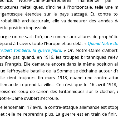
l’édifice, Notre-Dame-de-Brebières, maintenue par 
tructures métalliques, s’incline à l’horizontale, telle une 
gigantesque étendue sur le pays saccagé. Et, contre to
robabilité architecturale, elle va demeurer des années d
ette position impossible.
urgie on ne sait d’où, une rumeur aux allures de prophéti
épand à travers toute l’Europe et au-delà : «
Quand Notre-D
’Albert tombera, la guerre finira.
» Or, Notre-Dame d’Albert
tombe pas quand, en 1916, les troupes britanniques relèv
es Français. Elle demeure encore dans la même position a
ue l’effroyable bataille de la Somme se déchaîne autour d’e
Elle tient toujours fin mars 1918, quand une contre-atta
llemande reprend la ville… Ce n’est que le 16 avril 1918
roisième coup de canon des Britanniques sur le clocher, 
otre-Dame d’Albert s’écroule.
e lendemain, 17 avril, la contre-attaque allemande est sto
et ; elle ne reprendra plus. La guerre est en train de finir