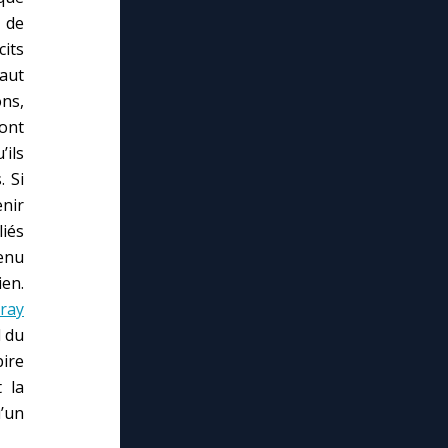
s de
cits
faut
ons,
 ont
’ils
. Si
enir
iés
venu
ien.
ray
l du
pire
 la
u’un