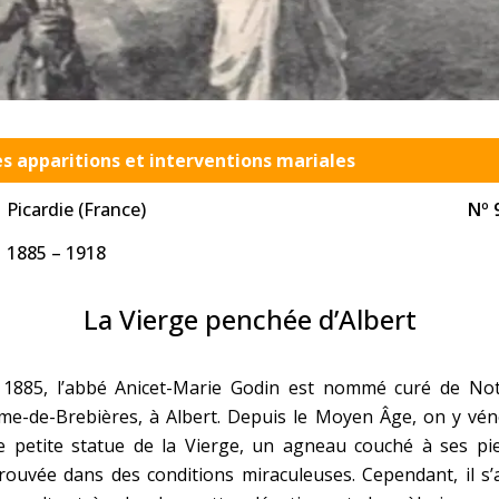
Faire un don
Marie de Nazareth
sus
es apparitions et interventions mariales
Picardie (France)
Nº 
1885 – 1918
arie
La Vierge penchée d’Albert
 1885, l’abbé Anicet-Marie Godin est nommé curé de Not
me-de-Brebières, à Albert. Depuis le Moyen Âge, on y vén
e petite statue de la Vierge, un agneau couché à ses pie
rouvée dans des conditions miraculeuses. Cependant, il s’