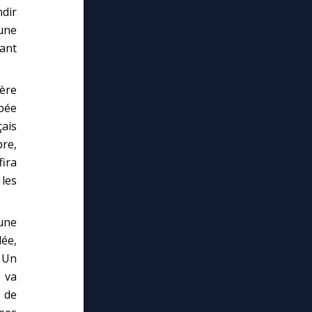
dir
une
ant
ère
upée
çais
bre,
fira
les
une
lée,
. Un
e va
e de