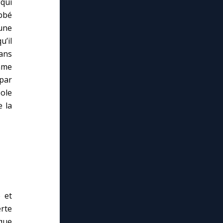
qui
abbé
’une
u’il
 ans
omme
 par
ole
e la
e et
rte
que