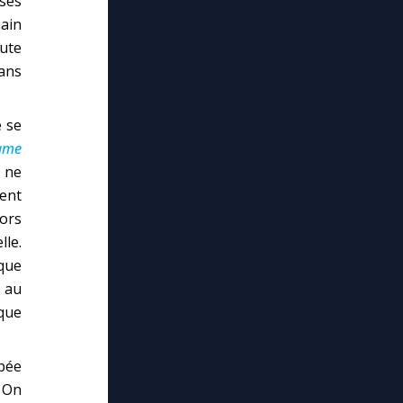
ses
main
ute
ans
e se
ame
 ne
ent
lors
lle.
que
, au
que
ppée
. On