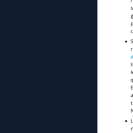
s
p
c
S
r
d
l
q
a
t
N
L
n