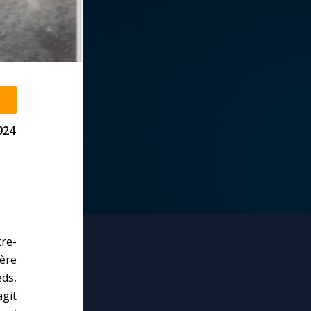
924
re-
ère
ds,
agit