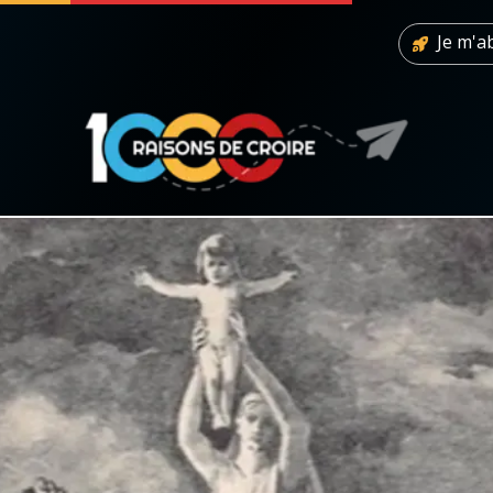
Je m'
 soutenir
À propos
Facebook
Infos légales
◼︎
À la une
sieux
1000 Raisons de Croire
our
Chapelet pour le monde
dis
Contact