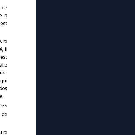
 de
e la
 est
vre
, il
’est
alle
de-
 qui
 des
e.
tiné
 de
ntre
lose