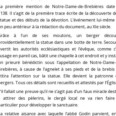
La première mention de Notre-Dame-de-Brebières date
138. Il s’agit de la première trace écrite de la découverte d
tatue et des débuts de la dévotion. L’événement lui-même
n peu antérieur à la rédaction du document, au XIe siècle.
Grâce à l’un de ses moutons, un berger décou
rovidentiellement la statue dans une botte de terre. Secoué
vertit les autorités ecclésiastiques et l’évêque, comme c
’usage en pareil cas, bâtit une chapelle à cet endroit et y inst
un prieuré bénédictin sous l’appellation de Notre-Dame-
rebières, à cause de l’agnelet à ses pieds et de la brebis
ttira l’attention sur la statue. Elle devient la patronne
ergers. Tous ces détails sont recueillis et attestés par l’Églis
’il fallait une preuve qu’il ne s’agit pas d’un faux miracle des
à attirer des pèlerins, le clergé local ne va rien faire
articulier pour développer le sanctuaire.
a relative aisance avec laquelle l’abbé Godin parvient, e
C