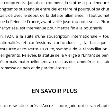
ne comprendra jamais ni comment la statue a pu demeurer
ongtemps suspendue entre ciel et terre ni pourquoi sa chu
oïncidé avec le début de la défaite allemande. Il faut adme
ue la Reine de France, ayant veillé jusqu’au bout sur la Pica
artyrisée, est intervenue pour mettre fin à la boucherie.
n 1927, à la suite d’une souscription internationale – to
nationalités et confessions confondues –, la basilique 
estaurée et rouverte au culte, symbole de la réconciliation
elligérants. Relevée, la statue de la Vierge à l’Enfant se pe
ésormais maternellement au-dessus des cimetières militai
romesse de paix et de pardon éternels.
EN SAVOIR PLUS
istoire se situe près d’Ancre – bourgade qui sera rebapt