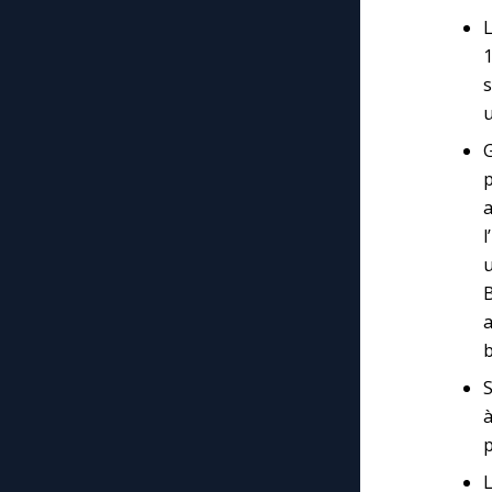
1
s
u
p
a
l
B
a
b
S
p
L