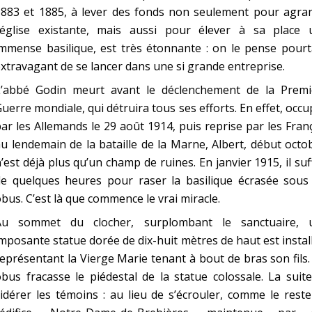
1883 et 1885, à lever des fonds non seulement pour agran
l’église existante, mais aussi pour élever à sa place 
mmense basilique, est très étonnante : on le pense pourt
xtravagant de se lancer dans une si grande entreprise.
L’abbé Godin meurt avant le déclenchement de la Premi
uerre mondiale, qui détruira tous ses efforts. En effet, occ
ar les Allemands le 29 août 1914, puis reprise par les Fran
u lendemain de la bataille de la Marne, Albert, début octo
’est déjà plus qu’un champ de ruines. En janvier 1915, il suf
de quelques heures pour raser la basilique écrasée sous 
bus. C’est là que commence le vrai miracle.
Au sommet du clocher, surplombant le sanctuaire, 
mposante statue dorée de dix-huit mètres de haut est instal
eprésentant la Vierge Marie tenant à bout de bras son fils
bus fracasse le piédestal de la statue colossale. La suit
idérer les témoins : au lieu de s’écrouler, comme le rest