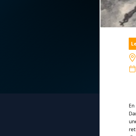
La vidéo de la semaine
Marie qui défait les
nœuds
Le compte Tiktok
Me consacrer à Jé
par Marie
L
Le magazine
Mes intentions de
Le site internet
prière
Questions-réponses
Une Minute avec M
Une neuvaine
En
Da
un
ret