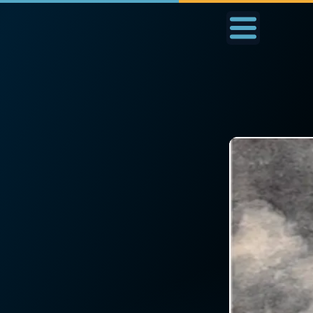
Accueil
La Messe
Aujourd'hui
Nous
◼︎
1000 Raisons de Croire
◼︎
Prier au quotidien
L'actualité de la
Avec Thérèse de Li
semaine
L'Évangile chaque j
La chaîne Youtube
Les premiers same
La newsletter
du mois