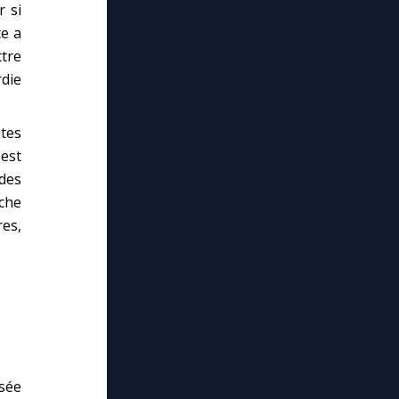
 si
te a
ttre
rdie
utes
est
 des
nche
res,
isée