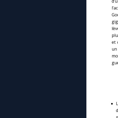
d’
l’a
God
gig
lèv
plu
et 
un
mon
gue
L
m