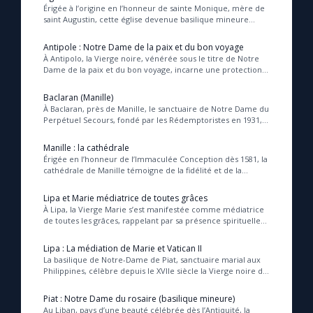
Érigée à l’origine en l’honneur de sainte Monique, mère de
saint Augustin, cette église devenue basilique mineure
célèbre aujourd’hui Notre Dame de la ...
Antipole : Notre Dame de la paix et du bon voyage
À Antipolo, la Vierge noire, vénérée sous le titre de Notre
Dame de la paix et du bon voyage, incarne une protection
miraculeuse et constante, témoigné...
Baclaran (Manille)
À Baclaran, près de Manille, le sanctuaire de Notre Dame du
Perpétuel Secours, fondé par les Rédemptoristes en 1931,
est devenu un lieu de pèlerinage v...
Manille : la cathédrale
Érigée en l’honneur de l’Immaculée Conception dès 1581, la
cathédrale de Manille témoigne de la fidélité et de la
dévotion mariale à travers les siècle...
Lipa et Marie médiatrice de toutes grâces
À Lipa, la Vierge Marie s’est manifestée comme médiatrice
de toutes les grâces, rappelant par sa présence spirituelle
que sa médiation, bien que subord...
Lipa : La médiation de Marie et Vatican II
La basilique de Notre-Dame de Piat, sanctuaire marial aux
Philippines, célèbre depuis le XVIIe siècle la Vierge noire du
Saint-Rosaire, dont la présenc...
Piat : Notre Dame du rosaire (basilique mineure)
Au Liban, pays d’une beauté célébrée dès l’Antiquité, la