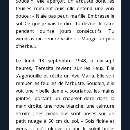
Soudain, elle aperçoit un arbuste dont les
feuilles remuent puis elle entend une voix
douce : « N’aie pas peur, ma fille. Embrasse le
Marie qui défait les nœuds
sol. Ce que je vais te dire, tu devras le faire
pendant quinze jours consécutifs. Tu
Me consacrer à Jésus par Marie
viendras me rendre visite ici. Mange un peu
d’herbe. »
Mes intentions de prière
Le lundi 13 septembre 1948, à dix-sept
Une Minute avec Marie
heures, Teresita revient sur les lieux. Elle
s’agenouille et récite un Ave Maria. Elle voit
Une neuvaine
remuer les feuilles de l’arbuste. Soudain, elle
voit une « belle dame », souriante, les mains
jointes, portant un chapelet doré dans la
◼︎
À la une
main droite, une robe blanche, une ceinture
étroite ; ses pieds nus sont posés sur un
1000 Raisons de Croire
petit nuage à 50 cm du sol. « Sois fidèle et
viens ici, qu’il pleuve ou que le soleil brille,