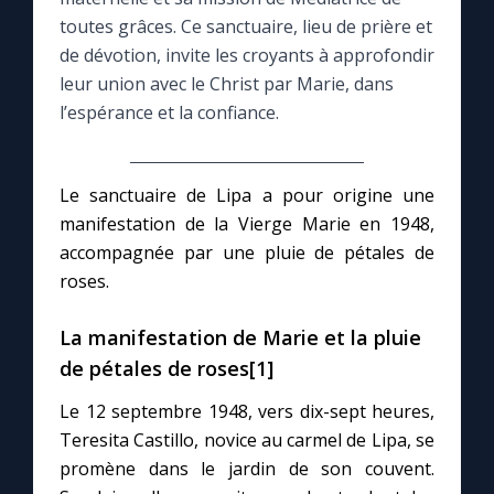
toutes grâces. Ce sanctuaire, lieu de prière et
Le compte Tiktok
de dévotion, invite les croyants à approfondir
leur union avec le Christ par Marie, dans
l’espérance et la confiance.
Le magazine
Le site internet
Le sanctuaire de Lipa a pour origine une
manifestation de la Vierge Marie en 1948,
Questions-réponses
accompagnée par une pluie de pétales de
roses.
◼︎
Prier au quotidien
La manifestation de Marie et la pluie
Avec Thérèse de Lisieux
de pétales de roses[1]
Le 12 septembre 1948, vers dix-sept heures,
L'Évangile chaque jour
Teresita Castillo, novice au carmel de Lipa, se
promène dans le jardin de son couvent.
Les premiers samedis du mois