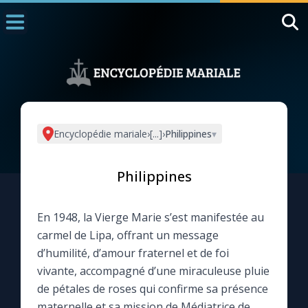
Accueil
La Messe
Aujourd'hui
Nous souten
Encyclopédie mariale
›
[...]
›
Philippines
▾
◼︎
1000 Raisons de Croire
Philippines
L'actualité de la semaine
En 1948, la Vierge Marie s’est manifestée au
La chaîne Youtube
carmel de Lipa, offrant un message
d’humilité, d’amour fraternel et de foi
La newsletter
vivante, accompagné d’une miraculeuse pluie
de pétales de roses qui confirme sa présence
La vidéo de la semaine
maternelle et sa mission de Médiatrice de