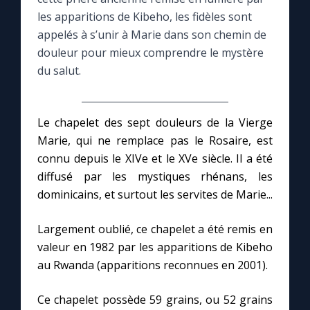
les apparitions de Kibeho, les fidèles sont
Le compte Tiktok
appelés à s’unir à Marie dans son chemin de
douleur pour mieux comprendre le mystère
du salut.
Le magazine
Le site internet
Le chapelet des sept douleurs de la Vierge
Marie, qui ne remplace pas le Rosaire, est
Questions-réponses
connu depuis le XIVe et le XVe siècle. Il a été
diffusé par les mystiques rhénans, les
dominicains, et surtout les servites de Marie...
◼︎
Prier au quotidien
Largement oublié, ce chapelet a été remis en
Avec Thérèse de Lisieux
valeur en 1982 par les apparitions de Kibeho
au Rwanda (apparitions reconnues en 2001).
L'Évangile chaque jour
Ce chapelet possède 59 grains, ou 52 grains
Les premiers samedis du mois