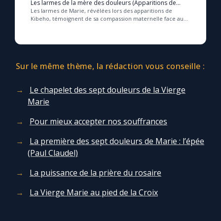
Les larmes de la mère des douleurs (Apparitions de
Kibeho)
Les larmes de Marie, révélées lors des apparitions de
Kibeho, témoignent de sa compassion maternelle face aux
souffrances du monde et à l’endurcissemen...
Sur le même thème, la rédaction vous conseille :
Le chapelet des sept douleurs de la Vierge
Marie
Pour mieux accepter nos souffrances
La première des sept douleurs de Marie : l’épée
(Paul Claudel)
La puissance de la prière du rosaire
La Vierge Marie au pied de la Croix