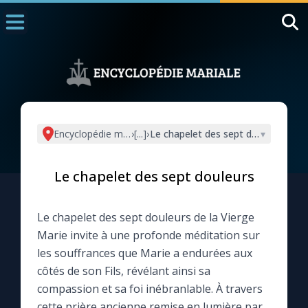
Accueil
La Messe
Aujourd'hui
Nous souten
Encyclopédie mariale
›
[...]
›
Le chapelet des sept douleurs
▾
◼︎
1000 Raisons de Croire
Le chapelet des sept douleurs
L'actualité de la semaine
Le chapelet des sept douleurs de la Vierge
La chaîne Youtube
Marie invite à une profonde méditation sur
les souffrances que Marie a endurées aux
La newsletter
côtés de son Fils, révélant ainsi sa
compassion et sa foi inébranlable. À travers
La vidéo de la semaine
cette prière ancienne remise en lumière par