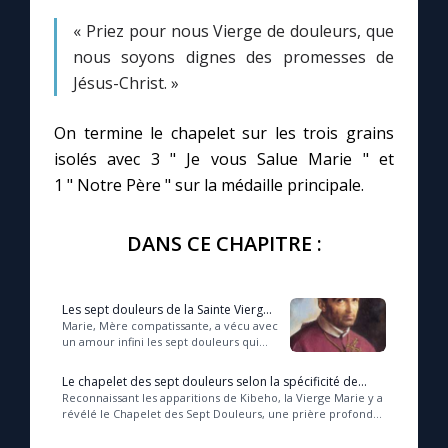
« Priez pour nous Vierge de douleurs, que
nous soyons dignes des promesses de
Jésus-Christ. »
On termine le chapelet sur les trois grains
isolés avec 3 " Je vous Salue Marie " et
1 " Notre Père " sur la médaille principale.
DANS CE CHAPITRE :
Les sept douleurs de la Sainte Vierge
(St Alphonse de Liguori + 1787)
Marie, Mère compatissante, a vécu avec
un amour infini les sept douleurs qui
ont marqué le chemin de la Passion de
son Fils, Jésus-Christ, offrant ains...
Le chapelet des sept douleurs selon la spécificité de
Kibeho
Reconnaissant les apparitions de Kibeho, la Vierge Marie y a
révélé le Chapelet des Sept Douleurs, une prière profonde
invitant à méditer ses souffranc...