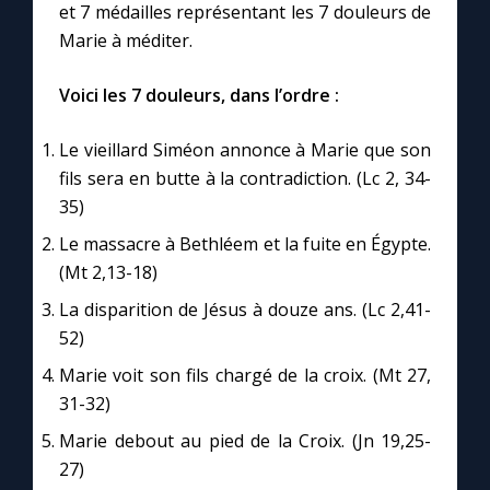
et 7 médailles représentant les 7 douleurs de
Marie à méditer.
Marie qui défait les nœuds
Voici les 7 douleurs, dans l’ordre :
Me consacrer à Jésus par Marie
Le vieillard Siméon annonce à Marie que son
fils sera en butte à la contradiction. (Lc 2, 34-
Mes intentions de prière
35)
Le massacre à Bethléem et la fuite en Égypte.
Une Minute avec Marie
(Mt 2,13-18)
La disparition de Jésus à douze ans. (Lc 2,41-
Une neuvaine
52)
Marie voit son fils chargé de la croix. (Mt 27,
◼︎
À la une
31-32)
1000 Raisons de Croire
Marie debout au pied de la Croix. (Jn 19,25-
27)