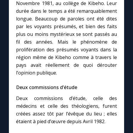
Novembre 1981, au collège de Kibeho. Leur
durée dans le temps a été remarquablement
Marie qui défait les nœuds
longue. Beaucoup de paroles ont été dites
par les voyants présumés, et bien des faits
Me consacrer à Jésus par Marie
plus ou moins mystérieux se sont passés au
fil des années. Mais le phénomène de
prolifération des présumés voyants dans la
Mes intentions de prière
région même de Kibeho comme à travers le
pays avait réellement de quoi dérouter
Une Minute avec Marie
l’opinion publique.
Une neuvaine
Deux commissions d’étude
Deux commissions d’étude, celle des
◼︎
À la une
médecins et celle des théologiens, furent
créées assez tôt par l’évêque du lieu ; elles
1000 Raisons de Croire
étaient à pied d’œuvre depuis Avril 1982.