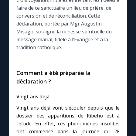
trois voyantes initiales et invitant les fidèles à
faire de ce sanctuaire un lieu de prière, de
Le compte Tiktok
conversion et de réconciliation. Cette
déclaration, portée par Mgr Augustin
Misago, souligne la richesse spirituelle du
Le magazine
message marial, fidèle à l’Évangile et à la
tradition catholique.
Le site internet
Questions-réponses
Comment a été préparée la
déclaration ?
◼︎
Prier au quotidien
Vingt ans déjà
Avec Thérèse de Lisieux
Vingt ans déjà vont s’écouler depuis que le
dossier des apparitions de Kibeho est à
L'Évangile chaque jour
l’étude. En effet, ces phénomènes insolites
ont commencé dans la journée du 28
Les premiers samedis du mois