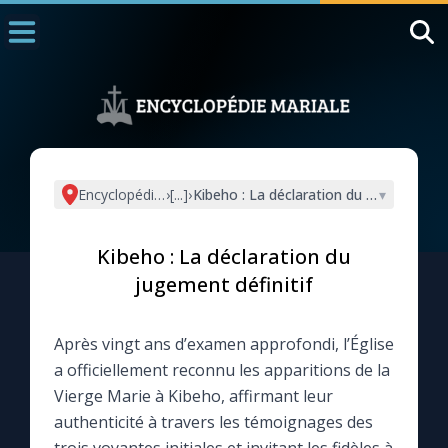
Accueil
La Messe
Aujourd'hui
Nous souten
Encyclopédie mariale
›
[...]
›
Kibeho : La déclaration du jugement déf
▾
◼︎
1000 Raisons de Croire
Kibeho : La déclaration du
L'actualité de la semaine
jugement définitif
La chaîne Youtube
Après vingt ans d’examen approfondi, l’Église
a officiellement reconnu les apparitions de la
La newsletter
Vierge Marie à Kibeho, affirmant leur
authenticité à travers les témoignages des
La vidéo de la semaine