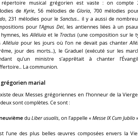
 répertoire musical grégorien est vaste : on compte 
lodies de
Kyrie
, 56 mélodies de
Gloria
, 700 mélodies pour
edo
, 231 mélodies pour le
Sanctus
... il y a aussi de nombre
positions pour l’
Agnus Dei
, les antiennes liées à un psa
s hymnes, les
Alléluia
et le
Tractus
(une composition sur le t
s
Alléluia
pour les jours où l’on ne devait pas chanter
Allé
rême, jour des morts...), le Graduel (exécuté sur les mar
ndant qu’un ministre s’apprêtait à chanter l’Évangile)
ffertoire... La communion.
 grégorien marial
existe deux Messes grégoriennes en l’honneur de la Vierge
 deux sont complètes. Ce sont :
neuvième
du
Liber usualis
, on l’appelle «
Messe IX Cum Jubilo
»
est l’une des plus belles œuvres composées envers la Vie