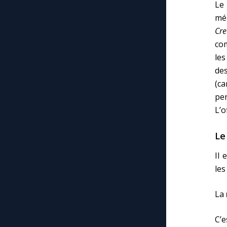
Le
mé
Cr
com
le
de
(ca
pe
L’o
Le
Il 
les
La
C’