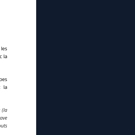
les
c la
ipes
 la
 (la
tave
outs