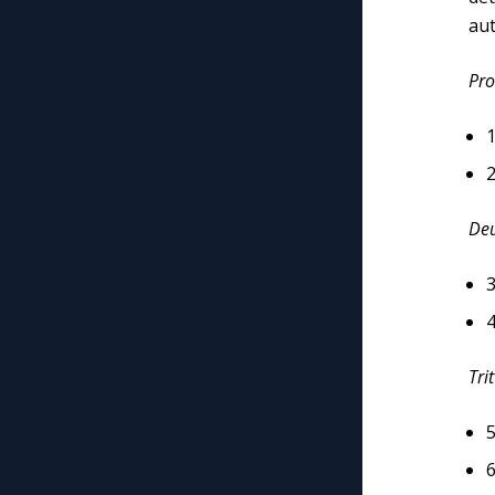
aut
Pro
1
2
Deu
4
Trit