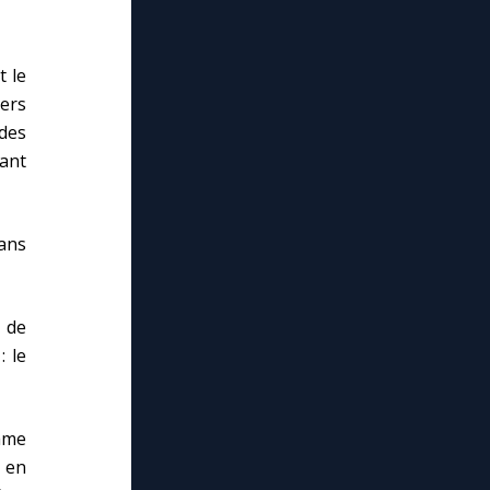
t le
ers
 des
ant
ans
é de
: le
’âme
e en