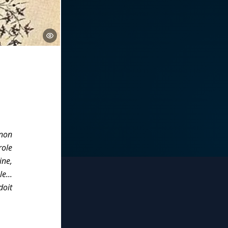
 non
ole
ine,
e...
doit