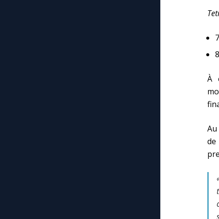
Tet
À 
mod
fin
Au 
de
pre