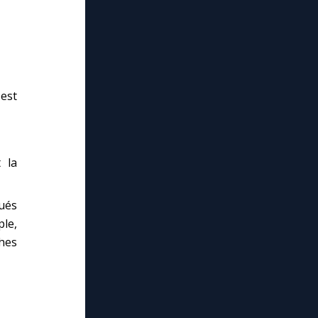
est
 la
ués
ple,
ches