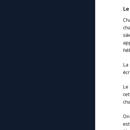
Le
Cha
cha
siè
app
héb
La
écr
Le 
cet
cha
On 
est