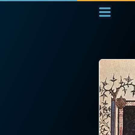
Accueil
La Messe
Aujourd'hui
Nous
◼︎
1000 Raisons de Croire
◼︎
Prier au quotidien
L'actualité de la
Avec Thérèse de Li
semaine
L'Évangile chaque j
La chaîne Youtube
Les premiers same
La newsletter
du mois