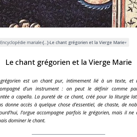
Faire un don
Marie de Nazareth
sus
Encyclopédie mariale
›
[...]
›
Le chant grégorien et la Vierge Marie
▾
Le chant grégorien et la Vierge Marie
grégorien est un chant pur, intimement lié à un texte, et
arie
compagné d’un instrument : on peut le définir comme par
ntée a capella. La pureté de ce chant, créé pour la liturgie lat
s donne accès à quelque chose d’essentiel, de chaste, de nobl
ourd’hui, l’orgue accompagne parfois le grégorien, mais il ne 
ais dominer le chant.