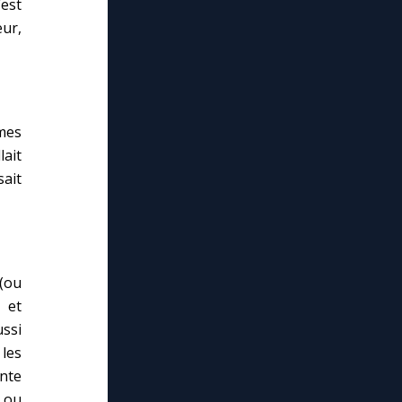
’est
eur,
èmes
lait
ait
(ou
 et
ssi
 les
nte
s ou