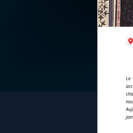
La vidéo de la semaine
Marie qui défait les
nœuds
Le compte Tiktok
Me consacrer à Jé
par Marie
Le magazine
Mes intentions de
Le site internet
prière
Questions-réponses
Le 
Une Minute avec M
ac
cha
Une neuvaine
nou
Auj
jam