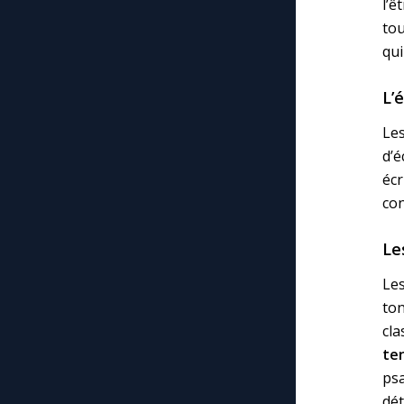
l’ê
tou
qui
L’
Les
d’é
éc
con
Le
Le
to
cl
te
ps
dét