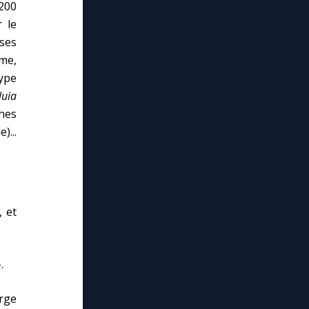
200
 le
uses
ume,
ype
luia
ches
...
, et
.
rge