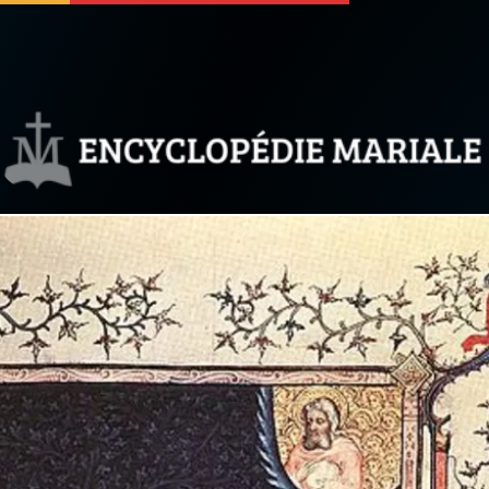
 soutenir
À propos
Facebook
Infos légales
◼︎
À la une
sieux
1000 Raisons de Croire
our
Chapelet pour le monde
dis
Contact