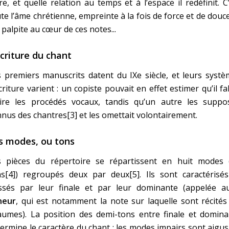
tre, et quelle relation au temps et à l’espace il redéfinit. C
te l’âme chrétienne, empreinte à la fois de force et de douc
 palpite au cœur de ces notes...
écriture du chant
 premiers manuscrits datent du IXe siècle, et leurs syst
criture varient : un copiste pouvait en effet estimer qu’il fal
rire les procédés vocaux, tandis qu’un autre les suppos
nus des chantres[3] et les omettait volontairement.
s modes, ou tons
s pièces du répertoire se répartissent en huit modes 
ns[4]) regroupés deux par deux[5]. Ils sont caractérisés
assés par leur finale et par leur dominante (appelée au
neur
, qui est notamment la note sur laquelle sont récités
aumes). La position des demi-tons entre finale et domina
ermine le caractère du chant ; les modes impairs sont aigu