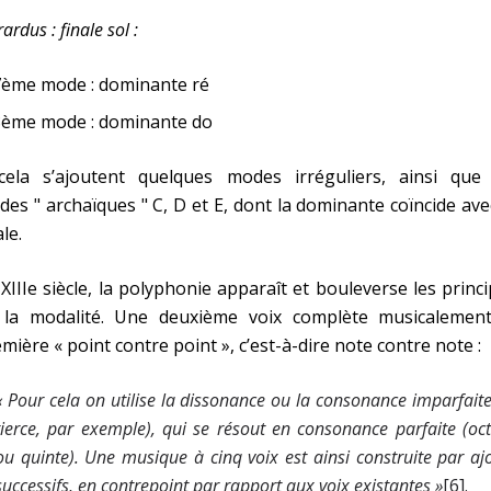
rardus : finale sol :
7ème mode : dominante ré
8ème mode : dominante do
cela s’ajoutent quelques modes irréguliers, ainsi que 
es " archaïques " C, D et E, dont la dominante coïncide ave
ale.
XIIIe siècle, la polyphonie apparaît et bouleverse les princ
 la modalité. Une deuxième voix complète musicalement
mière « point contre point », c’est-à-dire note contre note :
« Pour cela on utilise la dissonance ou la consonance imparfaite
tierce, par exemple), qui se résout en consonance parfaite (oc
ou quinte). Une musique à cinq voix est ainsi construite par aj
successifs, en contrepoint par rapport aux voix existantes »
[6].