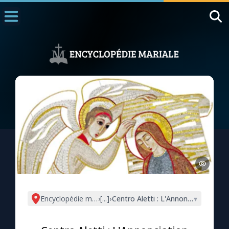
Accueil
La Messe
Aujourd'hui
Nous souten
◼︎
1000 Raisons de Croire
L'actualité de la semaine
La chaîne Youtube
La newsletter
Encyclopédie mariale
›
[...]
›
Centro Aletti : L'Annonciation
▾
La vidéo de la semaine