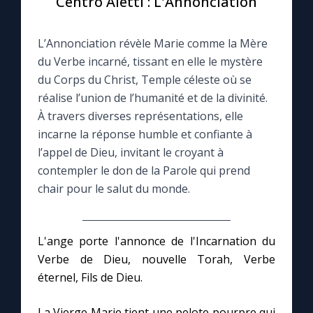
Centro Aletti : L'Annonciation
Le compte Tiktok
L’Annonciation révèle Marie comme la Mère
du Verbe incarné, tissant en elle le mystère
Le magazine
du Corps du Christ, Temple céleste où se
réalise l’union de l’humanité et de la divinité.
Le site internet
À travers diverses représentations, elle
incarne la réponse humble et confiante à
l’appel de Dieu, invitant le croyant à
Questions-réponses
contempler le don de la Parole qui prend
chair pour le salut du monde.
◼︎
Prier au quotidien
Avec Thérèse de Lisieux
L'ange porte l'annonce de l'Incarnation du
Verbe de Dieu, nouvelle Torah, Verbe
L'Évangile chaque jour
éternel, Fils de Dieu.
Les premiers samedis du mois
La Vierge Marie tient une pelote pourpre qui