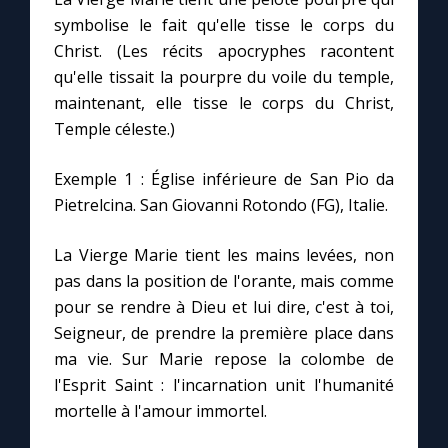
symbolise le fait qu'elle tisse le corps du
Christ. (Les récits apocryphes racontent
Marie qui défait les nœuds
qu'elle tissait la pourpre du voile du temple,
maintenant, elle tisse le corps du Christ,
Me consacrer à Jésus par Marie
Temple céleste.)
Mes intentions de prière
Exemple 1 : Église inférieure de San Pio da
Pietrelcina. San Giovanni Rotondo (FG), Italie.
Une Minute avec Marie
La Vierge Marie tient les mains levées, non
pas dans la position de l'orante, mais comme
Une neuvaine
pour se rendre à Dieu et lui dire, c'est à toi,
Seigneur, de prendre la première place dans
◼︎
À la une
ma vie. Sur Marie repose la colombe de
l'Esprit Saint : l'incarnation unit l'humanité
1000 Raisons de Croire
mortelle à l'amour immortel.