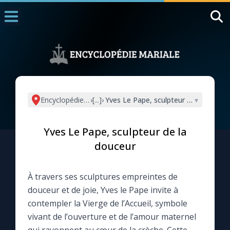
Accueil
La Messe
Aujourd'hui
Nous souten
Encyclopédie mariale
›
[...]
›
Yves Le Pape, sculpteur de la douceu
▾
◼︎
1000 Raisons de Croire
Yves Le Pape, sculpteur de la
L'actualité de la semaine
douceur
La chaîne Youtube
À travers ses sculptures empreintes de
douceur et de joie, Yves le Pape invite à
La newsletter
contempler la Vierge de l’Accueil, symbole
vivant de l’ouverture et de l’amour maternel
La vidéo de la semaine