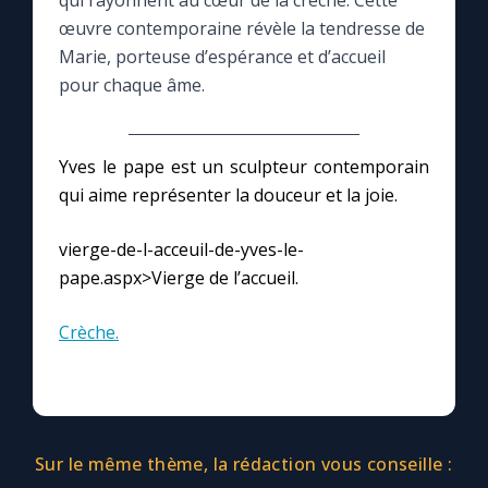
qui rayonnent au cœur de la crèche. Cette
œuvre contemporaine révèle la tendresse de
Le compte Tiktok
Marie, porteuse d’espérance et d’accueil
pour chaque âme.
Le magazine
Yves le pape est un sculpteur contemporain
Le site internet
qui aime représenter la douceur et la joie.
Questions-réponses
vierge-de-l-acceuil-de-yves-le-
pape.aspx>Vierge de l’accueil.
◼︎
Prier au quotidien
Crèche.
Avec Thérèse de Lisieux
L'Évangile chaque jour
Sur le même thème, la rédaction vous conseille :
Les premiers samedis du mois