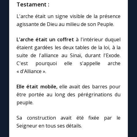
Testament :
L'arche était un signe visible de la présence
Marie qui défait les nœuds
agissante de Dieu au milieu de son Peuple.
Me consacrer à Jésus par Marie
L'arche était un coffret
à l'intérieur duquel
étaient gardées les deux tables de la loi, à la
Mes intentions de prière
suite de l'alliance au Sinaï, durant l'Exode.
C'est pourquoi elle s'appelle arche
Une Minute avec Marie
« d'Alliance ».
Elle était mobile,
elle avait des barres pour
Une neuvaine
être portée au long des pérégrinations du
peuple.
◼︎
À la une
Sa construction avait été fixée par le
1000 Raisons de Croire
Seigneur en tous ses détails.