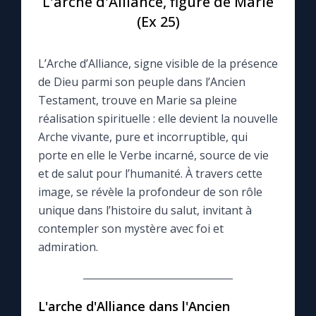
L'arche d'Alliance, figure de Marie
(Ex 25)
Le compte Tiktok
L’Arche d’Alliance, signe visible de la présence
Le magazine
de Dieu parmi son peuple dans l’Ancien
Testament, trouve en Marie sa pleine
Le site internet
réalisation spirituelle : elle devient la nouvelle
Arche vivante, pure et incorruptible, qui
Questions-réponses
porte en elle le Verbe incarné, source de vie
et de salut pour l’humanité. À travers cette
image, se révèle la profondeur de son rôle
◼︎
Prier au quotidien
unique dans l’histoire du salut, invitant à
contempler son mystère avec foi et
Avec Thérèse de Lisieux
admiration.
L'Évangile chaque jour
L'arche d'Alliance dans l'Ancien
Les premiers samedis du mois