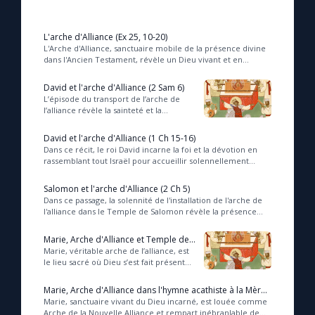
L'arche d'Alliance (Ex 25, 10-20)
L'Arche d'Alliance, sanctuaire mobile de la présence divine
dans l'Ancien Testament, révèle un Dieu vivant et en
marche, qui guide son peuple vers la l...
David et l'arche d'Alliance (2 Sam 6)
L’épisode du transport de l’arche de
l’alliance révèle la sainteté et la
puissance de Dieu, rappelant la
nécessité d’un profond respect envers
David et l'arche d'Alliance (1 Ch 15-16)
sa prése...
Dans ce récit, le roi David incarne la foi et la dévotion en
rassemblant tout Israël pour accueillir solennellement
l’arche de l’Alliance, signe de la ...
Salomon et l'arche d'Alliance (2 Ch 5)
Dans ce passage, la solennité de l'installation de l'arche de
l'alliance dans le Temple de Salomon révèle la présence
puissante et aimante de Dieu au m...
Marie, Arche d'Alliance et Temple de
Dieu selon les Pères de l'Église
Marie, véritable arche de l’alliance, est
le lieu sacré où Dieu s’est fait présent
parmi les hommes, illuminant sa
virginité d’une lumière céleste. En ...
Marie, Arche d'Alliance dans l'hymne acathiste à la Mère
de Dieu (liturgie byzantine)
Marie, sanctuaire vivant du Dieu incarné, est louée comme
Arche de la Nouvelle Alliance et rempart inébranlable de