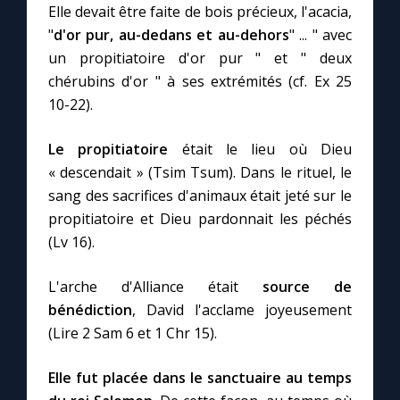
Chapelet pour le monde
Elle devait être faite de bois précieux, l'acacia,
"
d'or pur, au-dedans et au-dehors
" ... " avec
Contact
un propitiatoire d'or pur " et " deux
chérubins d'or " à ses extrémités (cf. Ex 25
10-22).
Faire un don
Le propitiatoire
était le lieu où Dieu
Marie de Nazareth
« descendait » (Tsim Tsum). Dans le rituel, le
sang des sacrifices d'animaux était jeté sur le
propitiatoire et Dieu pardonnait les péchés
(Lv 16).
L'arche d'Alliance était
source de
bénédiction
, David l'acclame joyeusement
(Lire 2 Sam 6 et 1 Chr 15).
Elle fut placée dans le sanctuaire au temps