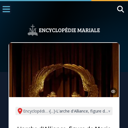
Accueil
La Messe
Aujourd'hui
Nous souten
◼︎
1000 Raisons de Croire
L'actualité de la semaine
La chaîne Youtube
La newsletter
Encyclopédie mariale
›
[...]
›
L'arche d'Alliance, figure de Marie (Ex 
▾
La vidéo de la semaine