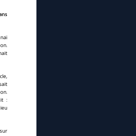
ans
onaï
on.
ait
cle,
sait
on.
it :
lieu
 sur