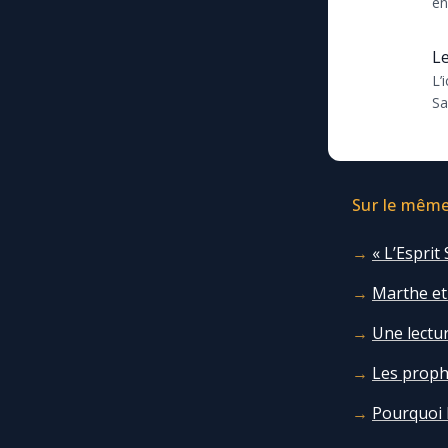
en
le
co
Le
L’
l'
Sa
de
pr
Sur le même 
« L’Esprit
Marthe et
Une lectur
Les prophé
Pourquoi 