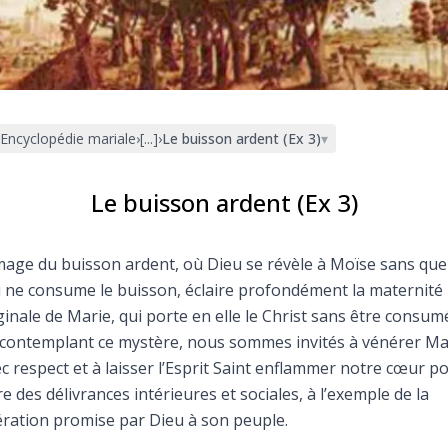
Faire un don
Marie de Nazareth
sus
Encyclopédie mariale
›
[...]
›
Le buisson ardent (Ex 3)
▾
Le buisson ardent (Ex 3)
mage du buisson ardent, où Dieu se révèle à Moïse sans que
arie
 ne consume le buisson, éclaire profondément la maternité
ginale de Marie, qui porte en elle le Christ sans être consum
contemplant ce mystère, nous sommes invités à vénérer Ma
c respect et à laisser l’Esprit Saint enflammer notre cœur p
re des délivrances intérieures et sociales, à l’exemple de la
ération promise par Dieu à son peuple.