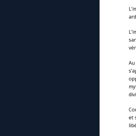
L’
ard
L’i
san
vér
Au 
s’a
opp
my
div
Com
et 
lib