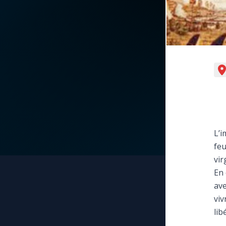
La vidéo de la semaine
Marie qui défait les
nœuds
Le compte Tiktok
Me consacrer à Jé
par Marie
Le magazine
Mes intentions de
Le site internet
prière
Questions-réponses
L’i
Une Minute avec M
feu
vir
Une neuvaine
En 
ave
viv
lib