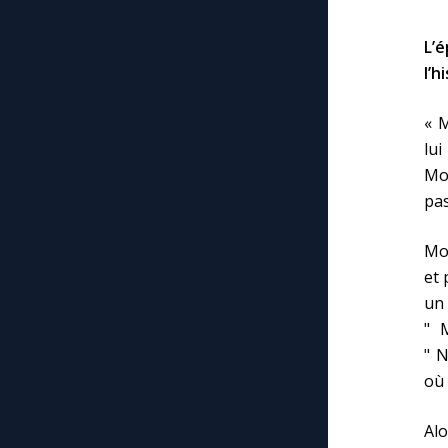
L’
l’h
« M
lu
Mo
pas
Moï
et 
un
" M
" N
où 
Alo