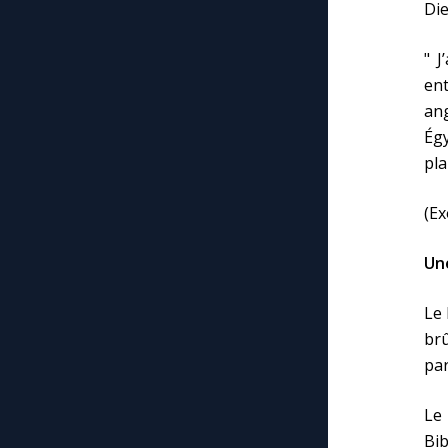
Die
" J
en
an
Ég
pla
(Ex
Une
Le 
brû
par
Le 
Bib