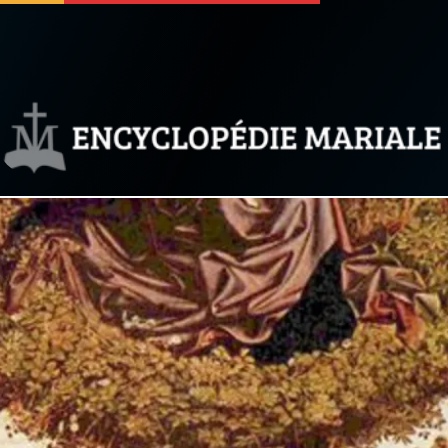
 soutenir
À propos
Facebook
Infos légales
◼︎
À la une
sieux
1000 Raisons de Croire
our
Chapelet pour le monde
dis
Contact