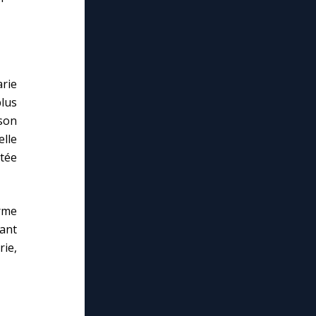
rie
plus
son
elle
rtée
orme
dant
rie,