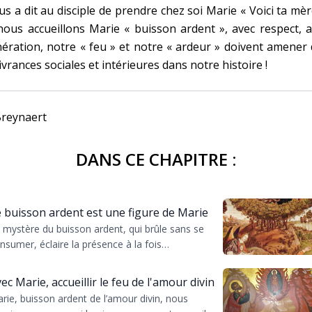
us a dit au disciple de prendre chez soi Marie « Voici ta mèr
nous accueillons Marie « buisson ardent », avec respect, 
ération, notre « feu » et notre « ardeur » doivent amener
ivrances sociales et intérieures dans notre histoire !
Breynaert
DANS CE CHAPITRE :
 buisson ardent est une figure de Marie
 mystère du buisson ardent, qui brûle sans se
nsumer, éclaire la présence à la fois
anscendantale et proche de Dieu, préfigurant en
rie l’incar...
ec Marie, accueillir le feu de l'amour divin
rie, buisson ardent de l’amour divin, nous