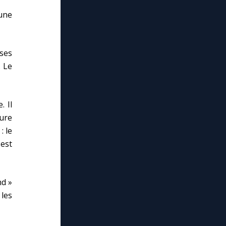
une
ses
. Le
. Il
dure
: le
est
nd »
 les