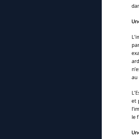
dan
Un
L’
par
ex
ard
n’e
au 
L’E
et 
l’i
le 
Un