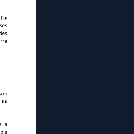
J’ai
ses
des
rre
sson
 lui
s la
mple