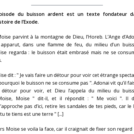
épisode du buisson ardent est un texte fondateur d
istoire de l’Exode.
oïse parvint à la montagne de Dieu, l’Horeb. L’Ange d’Ad
i apparut, dans une flamme de feu, du milieu d’un buiss
ïse regarda : le buisson était embrasé mais ne se consum
.
se dit : " Je vais faire un détour pour voir cet étrange specta
pourquoi le buisson ne se consume pas ". Adonaï vit qu’il fai
 détour pour voir, et Dieu l’appela du milieu du buiss
oïse, Moïse " dit-il, et il répondit : " Me voici ". Il d
’approche pas d’ici, retire les sandales de tes pieds, car le 
tu te tiens est une terre " [...]
rs Moïse se voila la face, car il craignait de fixer son regard