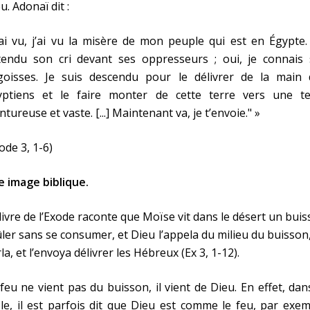
u. Adonaï dit :
’ai vu, j’ai vu la misère de mon peuple qui est en Égypte. 
tendu son cri devant ses oppresseurs ; oui, je connais 
goisses. Je suis descendu pour le délivrer de la main 
yptiens et le faire monter de cette terre vers une te
ntureuse et vaste. [...] Maintenant va, je t’envoie." »
ode 3, 1-6)
 image biblique.
livre de l’Exode raconte que Moïse vit dans le désert un bui
ler sans se consumer, et Dieu l’appela du milieu du buisson,
la, et l’envoya délivrer les Hébreux (Ex 3, 1-12).
feu ne vient pas du buisson, il vient de Dieu. En effet, dan
le, il est parfois dit que Dieu est comme le feu, par exe