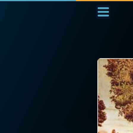
Accueil
La Messe
Aujourd'hui
Nous
◼︎
1000 Raisons de Croire
◼︎
Prier au quotidien
L'actualité de la
Avec Thérèse de Li
semaine
L'Évangile chaque j
La chaîne Youtube
Les premiers same
La newsletter
du mois