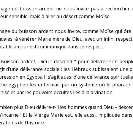
image du buisson ardent ne nous invite pas à rechercher 
eur sensible, mais à aller au désert comme Moïse.
mage du buisson ardent nous invite, comme Moïse qui ôte 
dales, à vénérer Marie mère de Dieu, avec un infini respect
itable amour est communiqué dans ce respect...
Buisson ardent, Dieu " descend " pour délivrer son peuple
git d’une délivrance sociale : les Hébreux subissaient une 
ression en Égypte. Il s’agit aussi d’une délivrance spirituelle 
the égyptien les enfermait par un système où le pharaon 
inisé et par les pouvoirs occultes liés à la divination.
bien plus Dieu délivre-t-il les hommes quand Dieu « desce
s’incarne ! Et la Vierge Marie est, elle aussi, impliquée dans
érations de l’histoire.