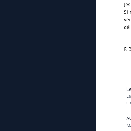
Jés
Si 
vén
dél
F. 
Le
Le
co
tr
Ma
Av
Ma