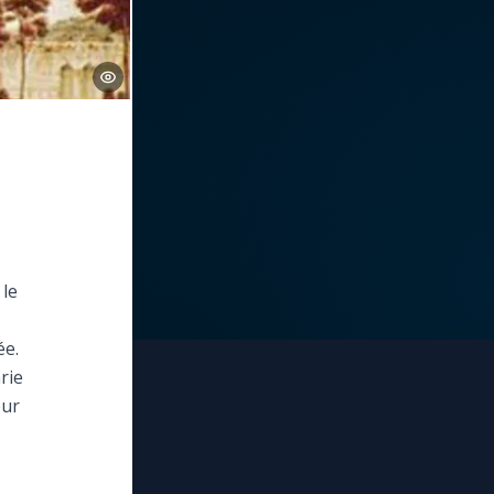
 le
ée.
rie
our