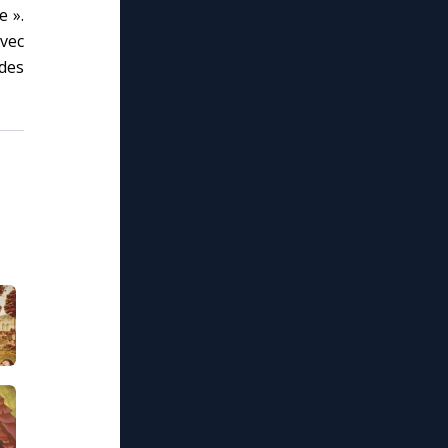
e ».
avec
 des