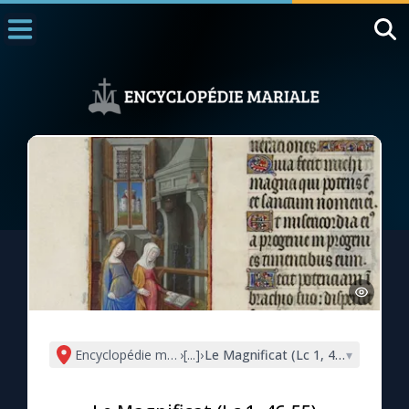
Accueil
La Messe
Aujourd'hui
Nous souten
◼︎
1000 Raisons de Croire
L'actualité de la semaine
La chaîne Youtube
La newsletter
Encyclopédie mariale
›
[...]
›
Le Magnificat (Lc 1, 46-55)
▾
La vidéo de la semaine