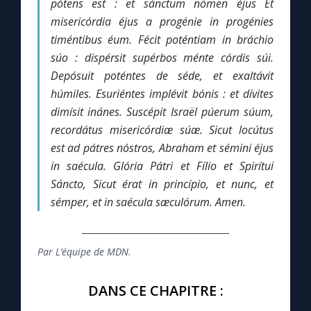
pótens est :
et sánctum nómen éjus
Et
Chapelet pour le monde
misericórdia éjus a progénie in progénies
timéntibus éum.
Fécit poténtiam in bráchio
Contact
súo :
dispérsit supérbos ménte córdis súi.
Depósuit poténtes de séde,
et exaltávit
Faire un don
húmiles.
Esuriéntes implévit bónis :
et dívites
dimísit inánes.
Suscépit Israël púerum súum,
Marie de Nazareth
recordátus misericórdiæ súæ.
Sicut locútus
est ad pátres nóstros,
Abraham et sémini éjus
in saécula.
Glória Pátri et Fílio
et Spirítui
Sáncto,
Sicut érat in princípio, et nunc, et
sémper,
et in saécula sæculórum. Amen.
Par L’équipe de MDN.
DANS CE CHAPITRE :