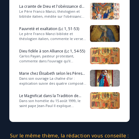
le déploiement de la Puissance de...
La crainte de Dieu et l'obéissance de
Jésus et Marie (Lc 1, 50)
Le Père Franco Manzi, théologien et
bibliste italien, médite sur l’obéissance
de Marie, dont témoigne le récit de
l’Annonciation ainsi que le chant du ...
Pauvreté et exaltation (Lc 1, 51-53)
Le père Franco Manzi bibliste et
théologien italien, commente le verset
du Magnificat qui concerne les puissants
et les humbles....
Dieu fidèle à son Alliance (Lc 1, 54-55)
Carlos Payan, pasteur protestant,
commente dans l’ouvrage qu’il
consacre à la Vierge Marie le verset de
l’évangile de Luc 1,54 (Magnificat) sur la
Marie chez Élisabeth selon les Pères
fidé...
de l'Église (Lc 1, 56)
Dans son ouvrage La chaîne d'or :
explication suivie des quatre composée
des interprètes grecs et latins et surtout
des ss. Pères, saint Thomas d’Aquin...
Le Magnificat dans la Tradition de
l'Église
Dans son homélie du 15 août 1999, le
saint pape Jean-Paul II explique
comment les paroles du Magnificat sont
comme le Testament spirituel de la
Vierge ...
Sur le même thème, la rédaction vous conseille :