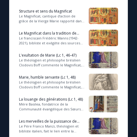
Structure et sens du Magnificat
Le Magnificat, cantique d’action de
grâce de la Vierge Marie rapporté dans
l’évangile de saint Luc (Lc, 1 :46-55) lors
de l’épisode de la Visitation de...
Le Magnificat dans la tradition de
prière d'Israël
Le franciscain Frédéric Manns (1942-
2021), bibliste et exégète des sources
juives des Évangiles, explique la façon
dont le cantique du Magnificat, expr...
L'exultation de Marie (Lc 1, 46-47)
Le théologien et philosophe brésilien
Clodovis Boff commente le Magnificat,
cantique d’action de grâce de la Vierge
Marie jailli lors de l’épisode de l...
Marie, humble servante (Lc 1, 48)
Le théologien et philosophe brésilien
Clodovis Boff commente le Magnificat,
cantique d’action de grâce de la Vierge
Marie jailli lors de l’épisode de l...
La louange des générations (Lc 1, 48)
Mère Basilea, fondatrice de la
Communauté évangélique des Sœurs
de Marie à Darmstadt en Allemagne,
médite sur le verset du cantique du
Les merveilles de la puissance de
Magnificat, tel...
Dieu (Lc 1, 49)
Le Père Franco Manzi, théologien et
bibliste italien, fait le lien entre la
Servante (Marie), le Christ Serviteur, et