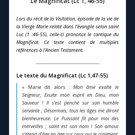
Le Magnificat (Lc 1, 46-55)
Le compte Tiktok
Lors du récit de la Visitation, épisode de la vie de
la Vierge Marie relaté dans l’évangile selon saint
Le magazine
Luc (1 :46-55), celle-ci prononce le cantique du
Magnificat.
Ce
texte contient de multiples
Le site internet
références à l'Ancien Testament.
Questions-réponses
Le texte du Magnificat (Lc 1,47-55)
« Marie dit alors :
Mon âme exalte le
◼︎
Prier au quotidien
Seigneur,
Exulte mon esprit en Dieu, mon
Avec Thérèse de Lisieux
Sauveur !
Il s’est penché sur son humble
servante ;
Désormais, tous les âges me diront
L'Évangile chaque jour
bienheureuse.
Le Puissant fit pour moi des
merveilles ; saint est son nom !
Son amour
s’étend d’âge en âge sur ceux qui le craignent.
Les premiers samedis du mois