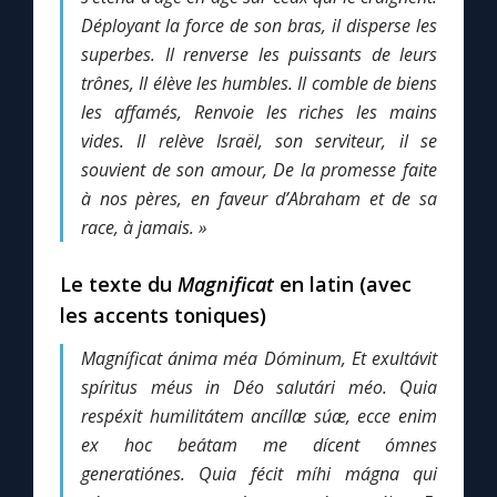
Déployant la force de son bras, il disperse les
superbes.
Il renverse les puissants de leurs
Marie qui défait les nœuds
trônes,
Il élève les humbles.
Il comble de biens
les affamés,
Renvoie les riches les mains
Me consacrer à Jésus par Marie
vides.
Il relève Israël, son serviteur, il se
souvient de son amour,
De la promesse faite
Mes intentions de prière
à nos pères, en faveur d’Abraham et de sa
race, à jamais. »
Une Minute avec Marie
Le texte du
Magnificat
en latin (avec
les accents toniques)
Une neuvaine
Magníficat ánima méa Dóminum,
Et exultávit
spíritus méus in Déo salutári méo.
Quia
◼︎
À la une
respéxit humilitátem ancíllæ súæ,
ecce enim
1000 Raisons de Croire
ex hoc beátam me dícent ómnes
generatiónes.
Quia fécit míhi mágna qui