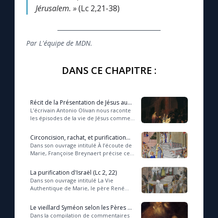
Jérusalem. »
(Lc 2,21-38)
Par L'équipe de MDN.
DANS CE CHAPITRE :
Récit de la Présentation de Jésus au
Temple (A. Olivan)
L’écrivain Antonio Olivan nous raconte
les épisodes de la vie de Jésus comme
un roman historique. L’extrait que nous
vous proposons met en scène la pré...
Circoncision, rachat, et purification
(Lc 2, 21-24)
Dans son ouvrage intitulé À l’écoute de
Marie, Françoise Breynaert précise ce
qu’étaient dans le judaïsme la
circoncision, le rachat et la
La purification d'Israël (Lc 2, 22)
purification...
Dans son ouvrage intitulé La Vie
Authentique de Marie, le père René
Laurentin explique le sens de
l’expression employée par saint Luc
Le vieillard Syméon selon les Pères de
dans l’épisode de...
l'Église (Lc 2, 25-26)
Dans la compilation de commentaires