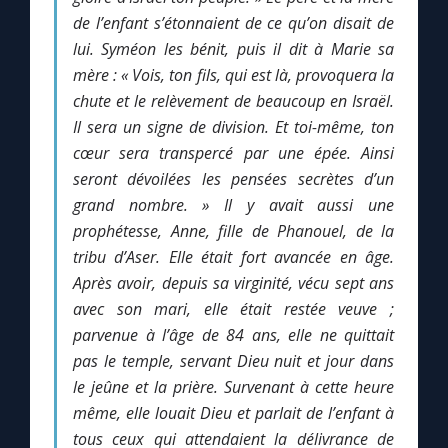
Chapelet pour le monde
de l’enfant s’étonnaient de ce qu’on disait de
lui.
Syméon les bénit, puis il dit à Marie sa
Contact
mère :
« Vois, ton fils, qui est là, provoquera la
chute et le relèvement de beaucoup en Israël.
Faire un don
Il sera un signe de division.
Et toi-même, ton
cœur sera transpercé par une épée.
Ainsi
Marie de Nazareth
seront dévoilées les pensées secrètes d’un
grand nombre. »
Il y avait aussi une
prophétesse, Anne, fille de Phanouel, de la
tribu d’Aser. Elle était fort avancée en âge.
Après avoir, depuis sa virginité, vécu sept ans
avec son mari, elle était restée veuve ;
parvenue à l’âge de 84 ans, elle ne quittait
pas le temple, servant Dieu nuit et jour dans
le jeûne et la prière.
Survenant à cette heure
même, elle louait Dieu et parlait de l’enfant à
tous ceux qui attendaient la délivrance de