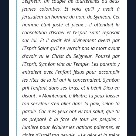
Seigneur, un couple de tourterelles ou deux
jeunes colombes.
Et voici qu’il y avait à
Jérusalem un homme du nom de Syméon. Cet
Marie qui défait les nœuds
homme était juste et pieux ; il attendait la
consolation d’Israël et l’Esprit Saint reposait
Me consacrer à Jésus par Marie
sur lui. Et il avait été divinement averti par
l’Esprit Saint qu’il ne verrait pas la mort avant
Mes intentions de prière
d’avoir vu le Christ du Seigneur. Poussé par
l’Esprit, Syméon vint au Temple. Les parents y
Une Minute avec Marie
entraient avec l’enfant Jésus pour accomplir
les rites de la loi qui le concernaient.
Syméon
Une neuvaine
prit l’enfant dans ses bras, et il bénit Dieu en
disant :
« Maintenant, ô Maître,
tu peux laisser
ton serviteur s’en aller dans la paix,
selon ta
◼︎
À la une
parole.
Car mes yeux ont vu ton salut,
que tu
as préparé à la face de tous les peuples :
1000 Raisons de Croire
lumière pour éclairer les nations païennes,
et
gloire d’Israël ton peuple. »
Le père et la mère