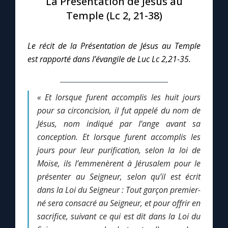
La Présentation de Jésus au
Temple (Lc 2, 21-38)
Le compte Tiktok
Le récit de la Présentation de Jésus au Temple
Le magazine
est rapporté dans l’évangile de Luc Lc 2,21-35.
Le site internet
« Et lorsque furent accomplis les huit jours
pour sa circoncision, il fut appelé du nom de
Questions-réponses
Jésus, nom indiqué par l’ange avant sa
conception.
Et lorsque furent accomplis les
◼︎
Prier au quotidien
jours pour leur purification, selon la loi de
Moïse, ils l’emmenèrent à Jérusalem pour le
Avec Thérèse de Lisieux
présenter au Seigneur, selon qu’il est écrit
dans la Loi du Seigneur : Tout garçon premier-
L'Évangile chaque jour
né sera consacré au Seigneur, et pour offrir en
sacrifice, suivant ce qui est dit dans la Loi du
Les premiers samedis du mois