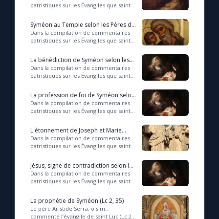
patristiques sur les Évangiles que saint
Thomas d’Aquin a réalisée au XIIIe
siècle, intitulée Catena Aurea (Chaîn...
Syméon au Temple selon les Pères de
l'Église (Lc 2, 27)
Dans la compilation de commentaires
patristiques sur les Évangiles que saint
Thomas d’Aquin a réalisée au XIIIe
siècle, intitulée Catena Aurea (Chaîn...
La bénédiction de Syméon selon les
Pères de l'Église (Lc 2, 28-29)
Dans la compilation de commentaires
patristiques sur les Évangiles que saint
Thomas d’Aquin a réalisée au XIIIe
siècle, intitulée Catena Aurea (Chaîn...
La profession de foi de Syméon selon
les Pères de l'Église (Lc 2, 30-32)
Dans la compilation de commentaires
patristiques sur les Évangiles que saint
Thomas d’Aquin a réalisée au XIIIe
siècle, intitulée Catena Aurea (Chaîn...
L'étonnement de Joseph et Marie
selon les Pères de l'Église (Lc 2, 33)
Dans la compilation de commentaires
patristiques sur les Évangiles que saint
Thomas d’Aquin a réalisée au XIIIe
siècle, intitulée Catena Aurea (Chaîn...
Jésus, signe de contradiction selon les
Pères de l'Église (Lc 2, 34)
Dans la compilation de commentaires
patristiques sur les Évangiles que saint
Thomas d’Aquin a réalisée au XIIIe
siècle, intitulée Catena Aurea (Chaîn...
La prophétie de Syméon (Lc 2, 35)
Le père Aristide Serra, o.s.m.,
commente l’évangile de saint Luc (Lc 2,