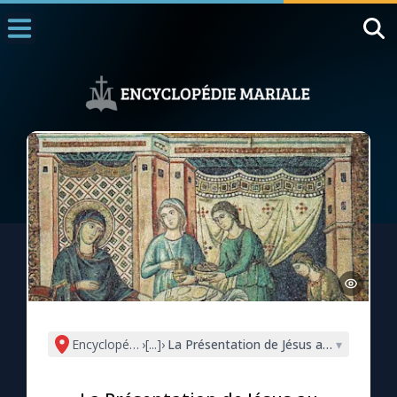
Accueil
La Messe
Aujourd'hui
Nous souten
◼︎
1000 Raisons de Croire
L'actualité de la semaine
La chaîne Youtube
La newsletter
Encyclopédie mariale
›
[...]
›
La Présentation de Jésus au Temple (Lc
▾
La vidéo de la semaine