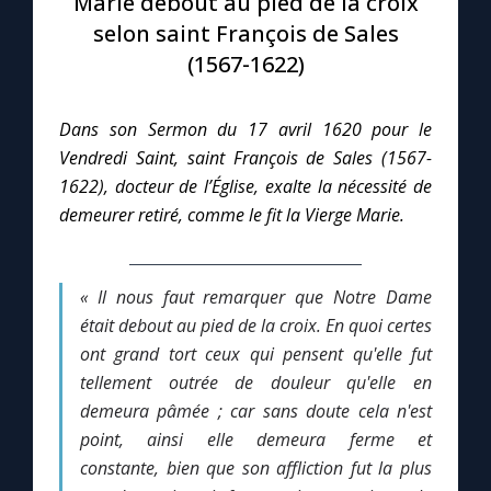
Marie debout au pied de la croix
selon saint François de Sales
Le compte Tiktok
(1567-1622)
Le magazine
Dans son Sermon du 17 avril 1620 pour le
Vendredi Saint, saint François de Sales (1567-
Le site internet
1622), docteur de l’Église, exalte la nécessité de
demeurer retiré, comme le fit la Vierge Marie.
Questions-réponses
« Il nous faut remarquer que Notre Dame
◼︎
Prier au quotidien
était debout au pied de la croix. En quoi certes
ont grand tort ceux qui pensent qu'elle fut
Avec Thérèse de Lisieux
tellement outrée de douleur qu'elle en
demeura pâmée ; car sans doute cela n'est
L'Évangile chaque jour
point, ainsi elle demeura ferme et
constante, bien que son affliction fut la plus
Les premiers samedis du mois