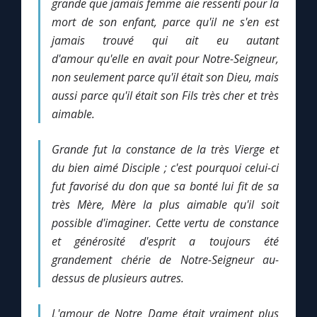
grande que jamais femme aie ressenti pour la
mort de son enfant, parce qu'il ne s'en est
Marie qui défait les nœuds
jamais trouvé qui ait eu autant
d'amour qu'elle en avait pour Notre-Seigneur,
non seulement parce qu'il était son Dieu, mais
Me consacrer à Jésus par Marie
aussi parce qu'il était son Fils très cher et très
aimable.
Mes intentions de prière
Grande fut la constance de la très Vierge et
Une Minute avec Marie
du bien aimé Disciple ; c'est pourquoi celui-ci
fut favorisé du don que sa bonté lui fit de sa
Une neuvaine
très Mère, Mère la plus aimable qu'il soit
possible d'imaginer. Cette vertu de constance
et générosité d'esprit a toujours été
◼︎
À la une
grandement chérie de Notre-Seigneur au-
dessus de plusieurs autres.
1000 Raisons de Croire
L'amour de Notre Dame était vraiment plus