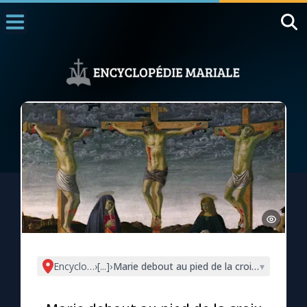
Accueil
La Messe
Aujourd'hui
Nous souten
◼︎
1000 Raisons de Croire
L'actualité de la semaine
La chaîne Youtube
La newsletter
Encyclopédie mariale
›
[...]
›
Marie debout au pied de la croix selon sain
▾
La vidéo de la semaine