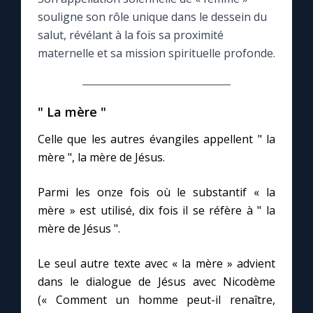
souligne son rôle unique dans le dessein du
Le compte Tiktok
salut, révélant à la fois sa proximité
maternelle et sa mission spirituelle profonde.
Le magazine
" La mère "
Le site internet
Celle que les autres évangiles appellent " la
Questions-réponses
mère ", la mère de Jésus.
Parmi les onze fois où le substantif « la
◼︎
Prier au quotidien
mère » est utilisé, dix fois il se réfère à " la
mère de Jésus ".
Avec Thérèse de Lisieux
Le seul autre texte avec « la mère » advient
L'Évangile chaque jour
dans le dialogue de Jésus avec Nicodème
(« Comment un homme peut-il renaître,
Les premiers samedis du mois