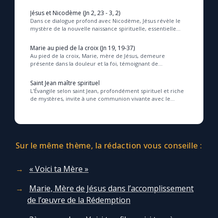
son premier signe en transformant l’ea...
Jésus et Nicodème (Jn 2, 23 - 3, 2)
Dans ce dialogue profond avec Nicodème, Jésus révèle le
mystère de la nouvelle naissance spirituelle, essentielle
pour entrer dans le Royaume de Dieu, ...
Marie au pied de la croix (Jn 19, 19-37)
Au pied de la croix, Marie, mère de Jésus, demeure
présente dans la douleur et la foi, témoignant de
l’accomplissement des Écritures et de l’amour réde...
Saint Jean maître spirituel
L’Évangile selon saint Jean, profondément spirituel et riche
de mystères, invite à une communion vivante avec le
Christ, éclairant la foi par la lumièr...
Sur le même thème, la rédaction vous conseille :
« Voici ta Mère »
Marie, Mère de Jésus dans l’accomplissement
de l’œuvre de la Rédemption