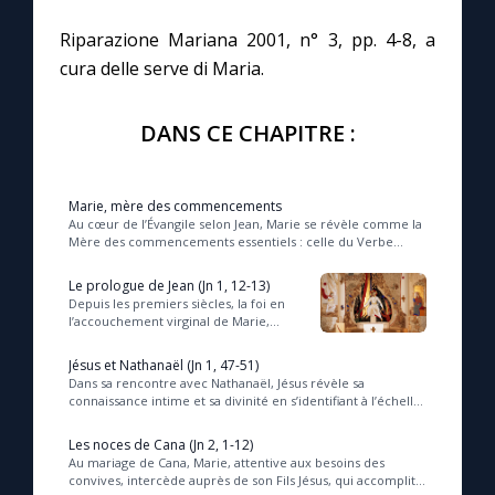
Riparazione Mariana 2001, n° 3, pp. 4-8, a
cura delle serve di Maria.
DANS CE CHAPITRE :
Marie, mère des commencements
Au cœur de l’Évangile selon Jean, Marie se révèle comme la
Mère des commencements essentiels : celle du Verbe
incarné, de la foi naissante et de la com...
Le prologue de Jean (Jn 1, 12-13)
Depuis les premiers siècles, la foi en
l’accouchement virginal de Marie,
fondée sur des textes bibliques et
patristiques, révèle la singularité de
Jésus et Nathanaël (Jn 1, 47-51)
Jésu...
Dans sa rencontre avec Nathanaël, Jésus révèle sa
connaissance intime et sa divinité en s’identifiant à l’échelle
de Jacob, symbole de l’union entre le...
Les noces de Cana (Jn 2, 1-12)
Au mariage de Cana, Marie, attentive aux besoins des
convives, intercède auprès de son Fils Jésus, qui accomplit