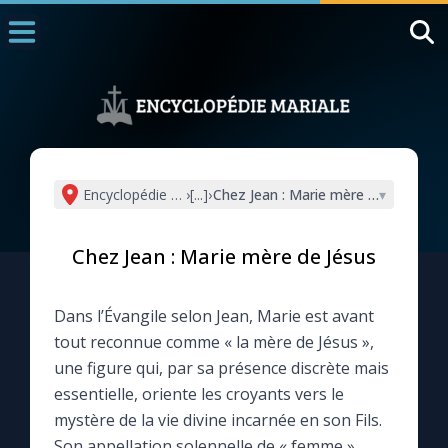
Accueil
La Messe
Aujourd'hui
Nous souten
Encyclopédie mariale
›
[...]
›
Chez Jean : Marie mère de Jésus
▾
◼︎
1000 Raisons de Croire
Chez Jean : Marie mère de Jésus
L'actualité de la semaine
Dans l’Évangile selon Jean, Marie est avant
La chaîne Youtube
tout reconnue comme « la mère de Jésus »,
une figure qui, par sa présence discrète mais
La newsletter
essentielle, oriente les croyants vers le
mystère de la vie divine incarnée en son Fils.
La vidéo de la semaine
Son appellation solennelle de « femme »