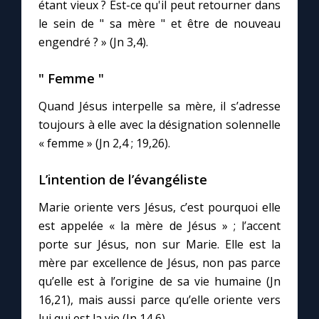
étant vieux ? Est-ce qu'il peut retourner dans
le sein de " sa mère " et être de nouveau
Marie qui défait les nœuds
engendré ? » (Jn 3,4).
" Femme "
Me consacrer à Jésus par Marie
Quand Jésus interpelle sa mère, il s’adresse
Mes intentions de prière
toujours à elle avec la désignation solennelle
« femme » (Jn 2,4 ; 19,26).
Une Minute avec Marie
L’intention de l’évangéliste
Une neuvaine
Marie oriente vers Jésus, c’est pourquoi elle
est appelée « la mère de Jésus » ; l’accent
porte sur Jésus, non sur Marie. Elle est la
◼︎
À la une
mère par excellence de Jésus, non pas parce
qu’elle est à l’origine de sa vie humaine (Jn
1000 Raisons de Croire
16,21), mais aussi parce qu’elle oriente vers
lui qui est la vie (Jn 14,6).