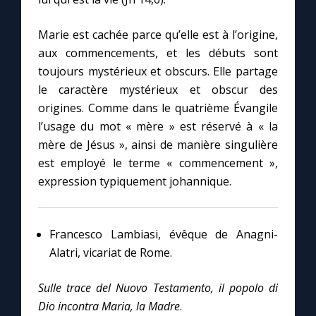
Chapelet pour le monde
Marie est cachée parce qu’elle est à l’origine,
Contact
aux commencements, et les débuts sont
toujours mystérieux et obscurs. Elle partage
Faire un don
le caractère mystérieux et obscur des
origines. Comme dans le quatrième Évangile
Marie de Nazareth
l’usage du mot « mère » est réservé à « la
mère de Jésus », ainsi de manière singulière
est employé le terme « commencement »,
expression typiquement johannique.
Francesco Lambiasi, évêque de Anagni-
Alatri, vicariat de Rome.
Sulle trace del Nuovo Testamento, il popolo di
Dio incontra Maria, la Madre
.