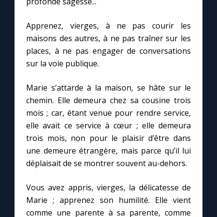
profonde sagesse...
Apprenez, vierges, à ne pas courir les
Marie qui défait les nœuds
maisons des autres, à ne pas traîner sur les
places, à ne pas engager de conversations
Me consacrer à Jésus par Marie
sur la voie publique.
Mes intentions de prière
Marie s’attarde à la maison, se hâte sur le
chemin. Elle demeura chez sa cousine trois
Une Minute avec Marie
mois ; car, étant venue pour rendre service,
elle avait ce service à cœur ; elle demeura
Une neuvaine
trois mois, non pour le plaisir d’être dans
une demeure étrangère, mais parce qu’il lui
déplaisait de se montrer souvent au-dehors.
◼︎
À la une
Vous avez appris, vierges, la délicatesse de
1000 Raisons de Croire
Marie ; apprenez son humilité. Elle vient
comme une parente à sa parente, comme