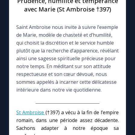
Prudence, humilité et tempérance
avec Marie (St Ambroise †397)
Le compte Tiktok
Saint Ambroise nous invite à suivre l’exemple
Le magazine
de Marie, modèle de chasteté et d’humilité,
qui choisit la discrétion et le service humble
Le site internet
plutôt que la recherche d’apparence, révélant
ainsi une sagesse spirituelle précieuse pour
Questions-réponses
notre temps. En méditant sur son attitude
respectueuse et son cœur dévoué, nous
sommes appelés à incarner cette délicatesse
◼︎
Prier au quotidien
intérieure dans notre vie quotidienne.
Avec Thérèse de Lisieux
St Ambroise
(†397) a vécu à la fin de l’empire
L'Évangile chaque jour
romain, dans une période assez décadente.
Sachons adapter à notre époque sa
Les premiers samedis du mois