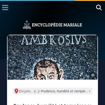
Accueil
La Messe
Aujourd'hui
Nous souten
◼︎
1000 Raisons de Croire
L'actualité de la semaine
La chaîne Youtube
La newsletter
Encyclopédie mariale
›
[...]
›
Prudence, humilité et tempérance avec M
▾
La vidéo de la semaine