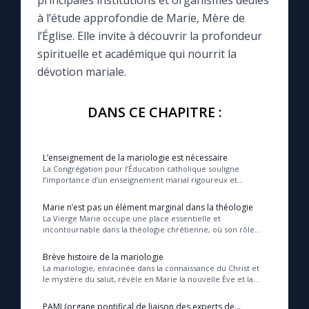
principales institutions et organismes dédiés
à l’étude approfondie de Marie, Mère de
Le compte Tiktok
l’Église. Elle invite à découvrir la profondeur
spirituelle et académique qui nourrit la
dévotion mariale.
Le magazine
DANS CE CHAPITRE :
Le site internet
Questions-réponses
L’enseignement de la mariologie est nécessaire
La Congrégation pour l’Éducation catholique souligne
l’importance d’un enseignement marial rigoureux et
intégré, qui révèle la place unique de Marie da...
◼︎
Prier au quotidien
Marie n’est pas un élément marginal dans la théologie
La Vierge Marie occupe une place essentielle et
Avec Thérèse de Lisieux
incontournable dans la théologie chrétienne, où son rôle
dans l’histoire du salut éclaire et enrichit l...
Brève histoire de la mariologie
L'Évangile chaque jour
La mariologie, enracinée dans la connaissance du Christ et
le mystère du salut, révèle en Marie la nouvelle Ève et la
Mère de Dieu, modèle de foi et de...
Les premiers samedis du mois
PAMI (organe pontifical de liaison des experts de