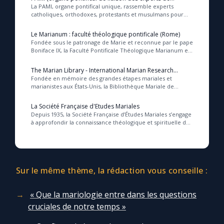
mariologie)
La PAMI, organe pontifical unique, rassemble experts
catholiques, orthodoxes, protestants et musulmans pour
approfondir et harmoniser les recherches ma...
Marie qui défait les nœuds
Le Marianum : faculté théologique pontificale (Rome)
Fondée sous le patronage de Marie et reconnue par le pape
Boniface IX, la Faculté Pontificale Théologique Marianum est
Me consacrer à Jésus par Marie
un centre d’excellence dédié à l...
The Marian Library - International Marian Research
Institute (Dayton, US)
Fondée en mémoire des grandes étapes mariales et
Mes intentions de prière
marianistes aux États-Unis, la Bibliothèque Mariale de
l’Université de Dayton rassemble la plus vaste ...
La Société Française d'Etudes Mariales
Une Minute avec Marie
Depuis 1935, la Société Française d’Études Mariales s’engage
à approfondir la connaissance théologique et spirituelle de
la Vierge Marie, en soutenant ...
Une neuvaine
Sur le même thème, la rédaction vous conseille :
◼︎
À la une
« Que la mariologie entre dans les questions
1000 Raisons de Croire
cruciales de notre temps »