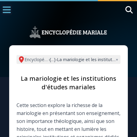
Accueil
La Messe
Aujourd'hui
Nous souten
Encyclopédie mariale
›
[...]
›
La mariologie et les institutions d'étud
▾
◼︎
1000 Raisons de Croire
La mariologie et les institutions
L'actualité de la semaine
d'études mariales
La chaîne Youtube
Cette section explore la richesse de la
mariologie en présentant son enseignement,
La newsletter
son importance théologique, ainsi que son
histoire, tout en mettant en lumière les
La vidéo de la semaine