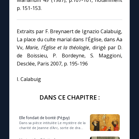
Marianum 49 (1987), p.107-161, notamment
p. 151-153.
Extraits par F. Breynaert de Ignazio Calabuig,
La place du culte marial dans l'Église, dans Aa
Vv,
Marie, l'Église et la théologie
, dirigé par D.
de Boissieu, P. Bordeyne, S. Maggioni,
Desclée, Paris 2007, p. 195-196
I. Calabuig
DANS CE CHAPITRE :
Elle fondait de bonté (Péguy)
Dans sa pièce intitulée Le mystère de la
charité de Jeanne d'Arc, sorte de drame
ressemblant au genre médiéval du
mystère, Charles Péguy (1873-1914) év...