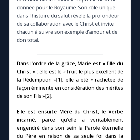
donnée pour le Royaume. Son rôle unique
Le compte Tiktok
dans l’histoire du salut révèle la profondeur
de sa collaboration avec le Christ et invite
chacun à suivre son exemple d’amour et de
Le magazine
don total.
Le site internet
Dans l'ordre de la grâce, Marie est « fille du
Questions-réponses
Christ »
: elle est le « fruit le plus excellent de
la Rédemption »[1], elle a été « rachetée de
façon éminente en considération des mérites
◼︎
Prier au quotidien
de son Fils »[2].
Avec Thérèse de Lisieux
Elle est ensuite Mère du Christ, le Verbe
incarné
, parce qu'elle a véritablement
L'Évangile chaque jour
engendré dans son sein la Parole éternelle
du Père en raison de sa seule foi dans la
Les premiers samedis du mois