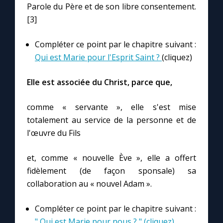
Parole du Père et de son libre consentement.
[3]
Marie qui défait les nœuds
Compléter ce point par le chapitre suivant :
Me consacrer à Jésus par Marie
Qui est Marie pour l'Esprit Saint ?
(cliquez)
Elle est associée du Christ, parce que,
Mes intentions de prière
comme « servante », elle s'est mise
Une Minute avec Marie
totalement au service de la personne et de
l'œuvre du Fils
Une neuvaine
et, comme « nouvelle Ève », elle a offert
fidèlement (de façon sponsale) sa
◼︎
À la une
collaboration au « nouvel Adam ».
1000 Raisons de Croire
Compléter ce point par le chapitre suivant :
" Qui est Marie pour nous ? " (cliquez)