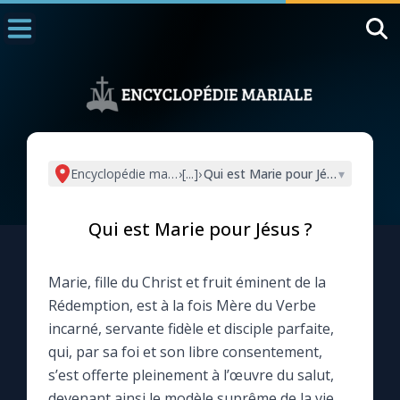
Accueil
La Messe
Aujourd'hui
Nous souten
Encyclopédie mariale
›
[...]
›
Qui est Marie pour Jésus ?
▾
◼︎
1000 Raisons de Croire
Qui est Marie pour Jésus ?
L'actualité de la semaine
Marie, fille du Christ et fruit éminent de la
La chaîne Youtube
Rédemption, est à la fois Mère du Verbe
incarné, servante fidèle et disciple parfaite,
La newsletter
qui, par sa foi et son libre consentement,
s’est offerte pleinement à l’œuvre du salut,
La vidéo de la semaine
devenant ainsi le modèle suprême de la vie