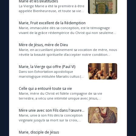
Marie et les Béatitudes
La Vierge Marie a été la première à être
appelée Bienheureuse, et toute sa vie
en est le témoignage....
Marie, Fruit excellent de la Rédemption
Marie, immaculée dès sa conception, est le témoignage
vivant de la grâce rédemptrice du Christ qui non seulement
libère du péché, mais préserve aussi d...
Mère de Jésus, mère de Dieu
Marie, en accueillant pleinement sa vocation de mère, nous
révèle la beauté spirituelle d’accepter notre condition
humaine pour permettre à Dieu de se ...
Marie, la Vierge qui offre (Paul VI)
Dans son Exhortation apostolique
mariologique intitulée Marialis cultus (2
février 1974), le saint pape Paul VI
explique la façon dont la Vierge Marie...
Celle qui a entouré toute sa vie
Marie, mère du Christ et fidèle compagne de sa vie
terrestre, a vécu une intimité unique avec Jésus,
l’accompagnant de sa naissance à sa Passion, garda...
Mère unie avec son Fils dans l'œuvre
du salut (Vatican II)
Marie, unie à son Fils dès la conception
virginale jusqu’à sa mort sur la croix,
participe pleinement à l’œuvre du salut,
témoignant d’une foi profonde...
Marie, disciple de Jésus