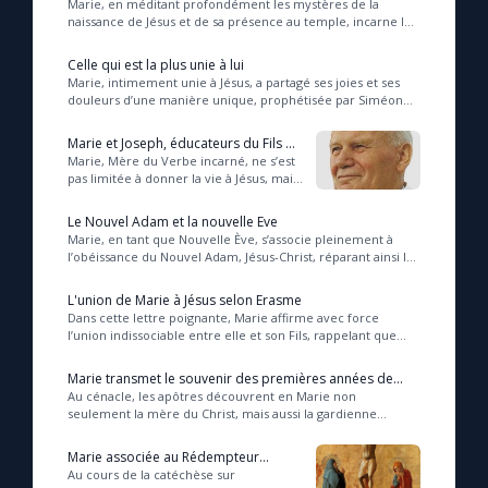
Marie, en méditant profondément les mystères de la
naissance de Jésus et de sa présence au temple, incarne le
cœur de toute réflexion chrétienne sur le...
Celle qui est la plus unie à lui
Marie, intimement unie à Jésus, a partagé ses joies et ses
douleurs d’une manière unique, prophétisée par Siméon
qui annonça que son cœur serait transp...
Marie et Joseph, éducateurs du Fils de
Dieu (Jean Paul II)
Marie, Mère du Verbe incarné, ne s’est
pas limitée à donner la vie à Jésus, mais
l’a accompagné avec amour et sagesse
dans sa croissance humaine, incar...
Le Nouvel Adam et la nouvelle Eve
Marie, en tant que Nouvelle Ève, s’associe pleinement à
l’obéissance du Nouvel Adam, Jésus-Christ, réparant ainsi la
désobéissance originelle par son o...
L'union de Marie à Jésus selon Erasme
Dans cette lettre poignante, Marie affirme avec force
l’union indissociable entre elle et son Fils, rappelant que
rejeter sa présence, c’est aussi reni...
Marie transmet le souvenir des premières années de
Jésus (Jean Paul II)
Au cénacle, les apôtres découvrent en Marie non
seulement la mère du Christ, mais aussi la gardienne
précieuse du mystère de l’Évangile, invitant chacu...
Marie associée au Rédempteur
durant toute sa vie, en particulier au
Au cours de la catéchèse sur