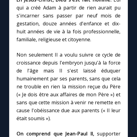
Chapelet pour le monde
qui a créé Adam à partir de rien aurait pu
s'incarner sans passer par neuf mois de
Contact
gestation, douze années d'enfance et dix-
huit années de vie à la fois professionnelle,
Faire un don
familiale, religieuse et citoyenne.
Marie de Nazareth
Non seulement Il a voulu suivre ce cycle de
croissance depuis l'embryon jusqu'à la force
de l'âge mais Il s'est laissé éduquer
humainement par ses parents, sans que cela
ne trouble en rien la mission reçue du Père
(« Je dois être aux affaires de mon Père ») et
sans que cette mission à venir ne remette en
cause l'obéissance due aux parents (« Il leur
était soumis »).
On comprend que Jean-Paul II,
supporter