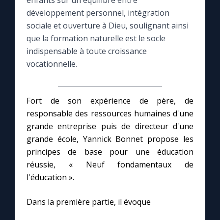
enfants sur un équilibre entre
développement personnel, intégration
Le compte Tiktok
sociale et ouverture à Dieu, soulignant ainsi
que la formation naturelle est le socle
indispensable à toute croissance
Le magazine
vocationnelle.
Le site internet
Fort de son expérience de père, de
Questions-réponses
responsable des ressources humaines d'une
grande entreprise puis de directeur d'une
grande école, Yannick Bonnet propose les
◼︎
Prier au quotidien
principes de base pour une éducation
Avec Thérèse de Lisieux
réussie, « Neuf fondamentaux de
l'éducation ».
L'Évangile chaque jour
Dans la première partie, il évoque
Les premiers samedis du mois