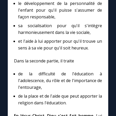
le développement de la personnalité de
l'enfant pour qu'il puisse s'assumer de
Marie qui défait les nœuds
façon responsable,
sa socialisation pour qu'il s'intègre
Me consacrer à Jésus par Marie
harmonieusement dans la vie sociale,
et l'aide à lui apporter pour qu'il trouve un
Mes intentions de prière
sens à sa vie pour qu'il soit heureux.
Une Minute avec Marie
Dans la seconde partie, il traite
Une neuvaine
de la difficulté de l'éducation à
l'adolescence, du rôle et de l'importance de
l'entourage,
◼︎
À la une
de la place et de l'aide que peut apporter la
1000 Raisons de Croire
religion dans l'éducation.
En Jésus-Christ, Dieu s'est fait homme.
Lui