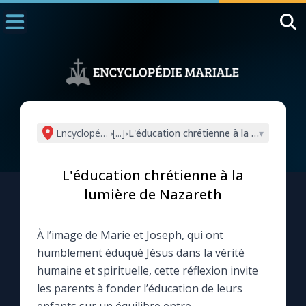
Accueil
La Messe
Aujourd'hui
Nous souten
Encyclopédie mariale
›
[...]
›
L'éducation chrétienne à la lumière de
▾
◼︎
1000 Raisons de Croire
L'éducation chrétienne à la
L'actualité de la semaine
lumière de Nazareth
La chaîne Youtube
À l’image de Marie et Joseph, qui ont
humblement éduqué Jésus dans la vérité
La newsletter
humaine et spirituelle, cette réflexion invite
les parents à fonder l’éducation de leurs
La vidéo de la semaine