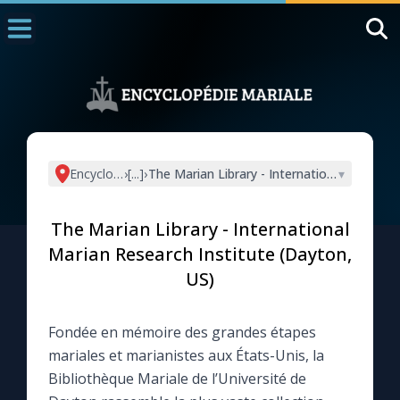
Accueil
La Messe
Aujourd'hui
Nous souten
Encyclopédie mariale
›
[...]
›
The Marian Library - International Marian 
▾
◼︎
1000 Raisons de Croire
The Marian Library - International
L'actualité de la semaine
Marian Research Institute (Dayton,
US)
La chaîne Youtube
Fondée en mémoire des grandes étapes
La newsletter
mariales et marianistes aux États-Unis, la
Bibliothèque Mariale de l’Université de
La vidéo de la semaine