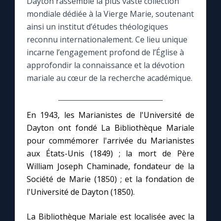
Dayton rassemble la plus vaste collection
mondiale dédiée à la Vierge Marie, soutenant
Le compte Tiktok
ainsi un institut d’études théologiques
reconnu internationalement. Ce lieu unique
Le magazine
incarne l’engagement profond de l’Église à
approfondir la connaissance et la dévotion
mariale au cœur de la recherche académique.
Le site internet
Questions-réponses
En 1943, les Marianistes de l'Université de
Dayton ont fondé La Bibliothèque Mariale
pour commémorer l'arrivée du Marianistes
◼︎
Prier au quotidien
aux États-Unis (1849) ; la mort de Père
Avec Thérèse de Lisieux
William Joseph Chaminade, fondateur de la
Société de Marie (1850) ; et la fondation de
l'Université de Dayton (1850).
L'Évangile chaque jour
La Bibliothèque Mariale est localisée avec la
Les premiers samedis du mois