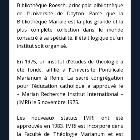
Bibliothèque Roesch, principale bibliothèque
de l'Université de Dayton. Parce que la
Marie qui défait les nœuds
Bibliothèque Mariale est la plus grande et la
plus complète collection dans le monde
Me consacrer à Jésus par Marie
consacré à sa spécialité, il était logique qu'un
institut soit organisé.
Mes intentions de prière
En 1975, un institut d'études de théologie a
été fondé, affilié à l'Université Pontificale
Une Minute avec Marie
Marianum à Rome. La sacré congrégation
pour l'éducation catholique a approuvé le
Une neuvaine
« Marian Recherche Institut International »
(IMRI) le 5 novembre 1975.
◼︎
À la une
Les nouveaux statuts IMRI ont été
1000 Raisons de Croire
approuvés en 1983. IMRI est incorporé dans
la Faculté de Théologie Marianum et est