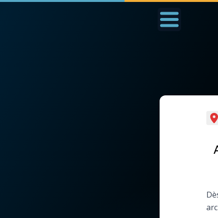
Accueil
La Messe
Aujourd'hui
Nous
◼︎
1000 Raisons de Croire
◼︎
Prier au quotidien
L'actualité de la
Avec Thérèse de Li
semaine
L'Évangile chaque j
La chaîne Youtube
Dès
Les premiers same
arc
La newsletter
du mois