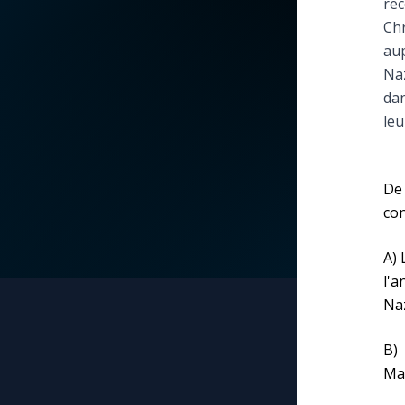
re
Chr
La vidéo de la semaine
Marie qui défait les
aup
nœuds
Naz
Le compte Tiktok
dan
Me consacrer à Jé
leu
par Marie
Le magazine
Mes intentions de
Le site internet
De 
prière
con
Questions-réponses
Une Minute avec M
A) 
l'a
Une neuvaine
Naz
B)
Mar