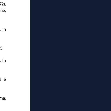
72),
ine,
, in
5.
. In
ia e
oma,