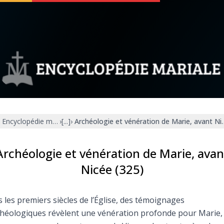
 soutenir
À propos
Facebook
Infos légales
Encyclopédie mariale
›
[...]
›
Archéologie et vénération de Marie, avant Ni
◼︎
À la une
sieux
1000 Raisons de Croire
Archéologie et vénération de Marie, avan
Nicée (325)
our
Chapelet pour le monde
 les premiers siècles de l’Église, des témoignages
dis
Contact
héologiques révèlent une vénération profonde pour Marie,