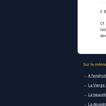
F. 
Cf
Is
dir
Sur le même 
A l’endroi
La Vierge 
La beauté
La deuxièm