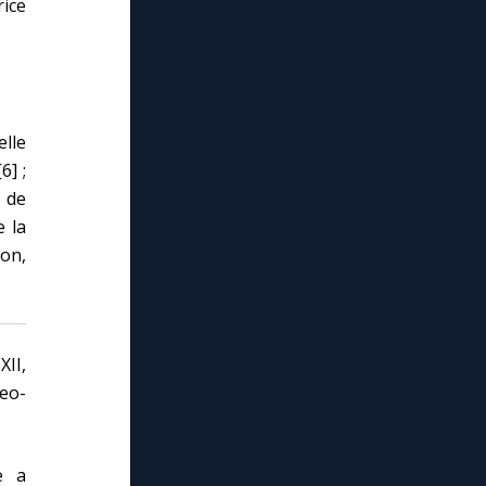
rice
lle
6] ;
e de
e la
ion,
XII,
eo-
e a