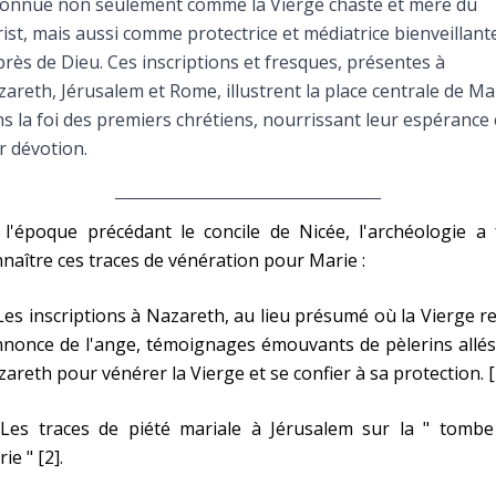
connue non seulement comme la Vierge chaste et mère du
Faire un don
ist, mais aussi comme protectrice et médiatrice bienveillant
rès de Dieu. Ces inscriptions et fresques, présentes à
Marie de Nazareth
areth, Jérusalem et Rome, illustrent la place centrale de Ma
s la foi des premiers chrétiens, nourrissant leur espérance 
sus
r dévotion.
l'époque précédant le concile de Nicée, l'archéologie a 
naître ces traces de vénération pour Marie :
arie
Les inscriptions à Nazareth, au lieu présumé où la Vierge r
nnonce de l'ange, témoignages émouvants de pèlerins allé
areth pour vénérer la Vierge et se confier à sa protection. [
 Les traces de piété mariale à Jérusalem sur la " tombe
ie " [2].