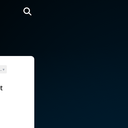
Rechercher
cée (325)
▾
t