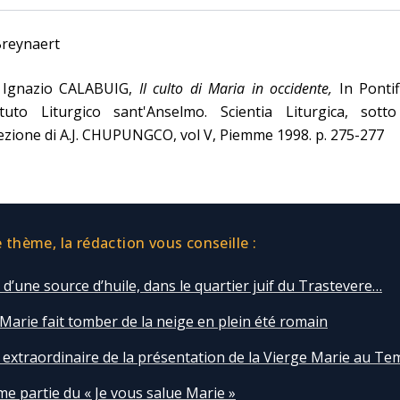
Breynaert
. Ignazio CALABUIG,
Il culto di Maria in occidente,
In Pontif
tituto Liturgico sant'Anselmo. Scientia Liturgica, sotto
ezione di A.J. CHUPUNGCO, vol V, Piemme 1998. p. 275-277
thème, la rédaction vous conseille :
t d’une source d’huile, dans le quartier juif du Trastevere…
Marie fait tomber de la neige en plein été romain
 extraordinaire de la présentation de la Vierge Marie au Te
e partie du « Je vous salue Marie »