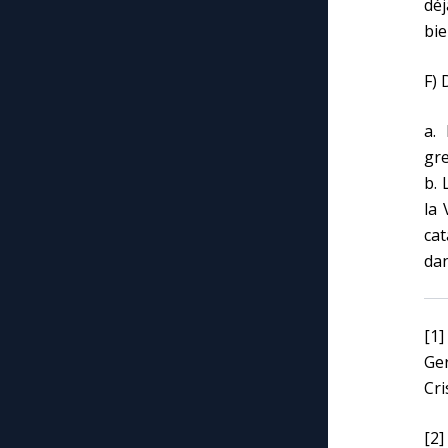
déj
bie
F) 
a.
gre
b. 
la 
cat
dan
[1]
Ge
Cri
[2