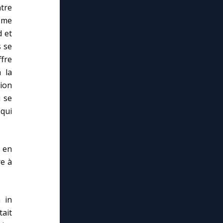
ntre
t me
d et
s se
fre
 la
ion
i se
 qui
, en
re à
a in
tait