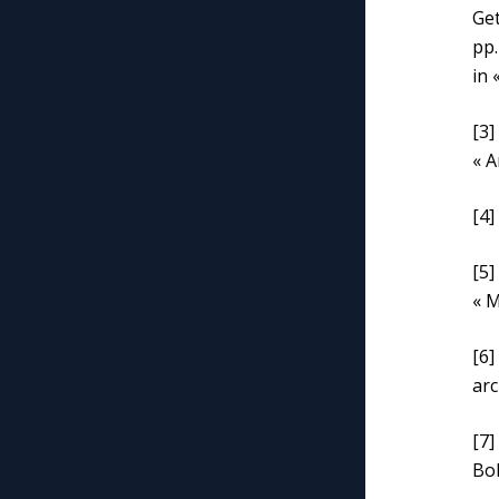
Get
pp.
in 
[3]
« A
[4]
[5]
« M
[6]
arc
[7]
Bol