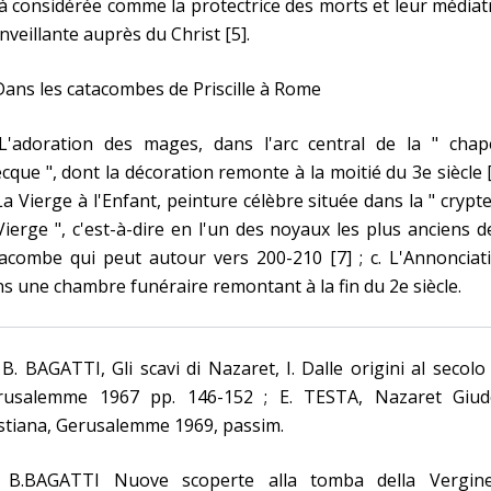
à considérée comme la protectrice des morts et leur médiat
nveillante auprès du Christ [5].
Dans les catacombes de Priscille à Rome
 L'adoration des mages, dans l'arc central de la " chape
cque ", dont la décoration remonte à la moitié du 3e siècle [
La Vierge à l'Enfant, peinture célèbre située dans la " crypt
Vierge ", c'est-à-dire en l'un des noyaux les plus anciens d
acombe qui peut autour vers 200-210 [7] ; c. L'Annonciat
s une chambre funéraire remontant à la fin du 2e siècle.
 B. BAGATTI, Gli scavi di Nazaret, I. Dalle origini al secolo 
rusalemme 1967 pp. 146-152 ; E. TESTA, Nazaret Giud
stiana, Gerusalemme 1969, passim.
] B.BAGATTI Nuove scoperte alla tomba della Vergin