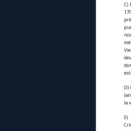
C) 
170
pré
pur
no
mél
Vie
dev
don
est
D) 
lan
la 
E) 
Cri