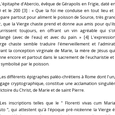
L'épitaphe d'Abercio, évêque de Gérapolis en Frigie, daté e
 et le 200 [3] : « Que la foi me conduise en tout lieu e
pare partout pour aliment le poisson de Source, très gran
, que la Vierge chaste prend et donne aux amis pour qu'il
urrissent toujours, en offrant un vin agréable qui s'of
angé (avec de l'eau) et avec du pain. » [4] L'expression
rge chaste semble traduire l'émerveillement et l'admirat
ant la conception virginale de Marie, la mère de Jésus qu
ne encore et partout dans le sacrement de l'eucharistie et
 symbolisé par le poisson.
Les différents épigraphes paléo-chrétiens à Rome dont l'un
gage cryptographique, constitue une acclamation singuliè
victoire du Christ, de Marie et de saint Pierre.
Les inscriptions telles que le " Florenti vivas cum Mari
sto ", qui attestent qu'à l'époque pré-nicéenne la Vierge é