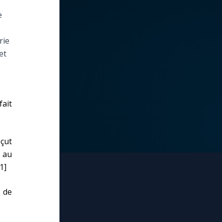
e
rie
et
fait
eçut
s au
1]
 de