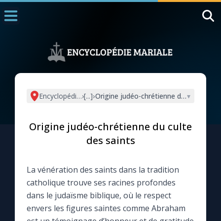
Accueil
La Messe
Aujourd'hui
Nous souten
Encyclopédie mariale
›
[...]
›
Origine judéo-chrétienne du culte des 
▾
◼︎
1000 Raisons de Croire
Origine judéo-chrétienne du culte
L'actualité de la semaine
des saints
La chaîne Youtube
La vénération des saints dans la tradition
catholique trouve ses racines profondes
La newsletter
dans le judaïsme biblique, où le respect
envers les figures saintes comme Abraham
La vidéo de la semaine