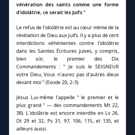
vénération des saints comme une forme
d'idolâtrie, ce serait les Juifs "
Marie qui défait les nœuds
Le refus de l'idolâtrie est au cœur même de la
Me consacrer à Jésus par Marie
révélation de Dieu aux Juifs. Il y a plus de cent
interdictions véhémentes contre l'idolâtrie
dans les Saintes Écritures juives, y compris,
Mes intentions de prière
bien sûr, le premier des Dix
Commandements : " Je suis le SEIGNEUR
Une Minute avec Marie
votre Dieu, Vous n'aurez pas d'autres dieux
devant moi " (Exode 20, 2-3).
Une neuvaine
Jésus Lui-même l'appelle " le premier et le
plus grand " — des commandements Mt 22,
◼︎
À la une
38). L'idolâtrie est encore interdite en Lv 26,
1000 Raisons de Croire
Dt 29 et 32, Ps 31, 97, 106, 115, et 135, et
ailleurs aussi.