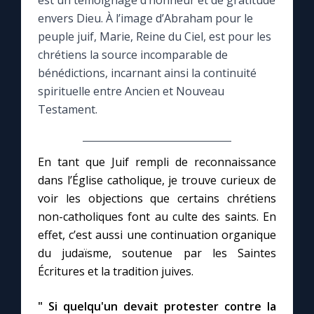
est un témoignage d’honneur et de gratitude
envers Dieu. À l’image d’Abraham pour le
Le compte Tiktok
peuple juif, Marie, Reine du Ciel, est pour les
chrétiens la source incomparable de
bénédictions, incarnant ainsi la continuité
Le magazine
spirituelle entre Ancien et Nouveau
Testament.
Le site internet
Questions-réponses
En tant que Juif rempli de reconnaissance
dans l’Église catholique, je trouve curieux de
voir les objections que certains chrétiens
◼︎
Prier au quotidien
non-catholiques font au culte des saints. En
Avec Thérèse de Lisieux
effet, c’est aussi une continuation organique
du judaïsme, soutenue par les Saintes
Écritures et la tradition juives.
L'Évangile chaque jour
" Si quelqu'un devait protester contre la
Les premiers samedis du mois