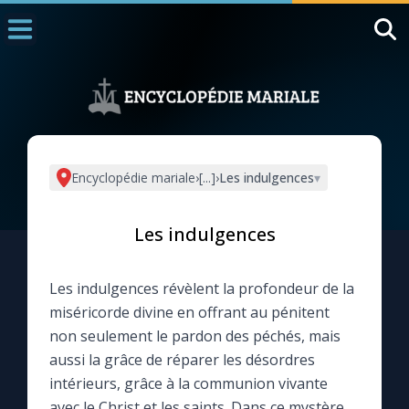
Accueil
La Messe
Aujourd'hui
Nous souten
Encyclopédie mariale
›
[...]
›
Les indulgences
▾
◼︎
1000 Raisons de Croire
Les indulgences
L'actualité de la semaine
Les indulgences révèlent la profondeur de la
La chaîne Youtube
miséricorde divine en offrant au pénitent
non seulement le pardon des péchés, mais
La newsletter
aussi la grâce de réparer les désordres
intérieurs, grâce à la communion vivante
La vidéo de la semaine
avec le Christ et les saints. Dans ce mystère