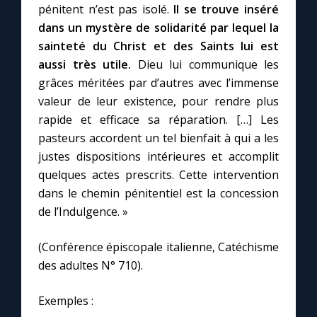
pénitent n’est pas isolé.
Il se trouve inséré
dans un mystère de solidarité par lequel la
Marie qui défait les nœuds
sainteté du Christ et des Saints lui est
aussi très utile.
Dieu lui communique les
Me consacrer à Jésus par Marie
grâces méritées par d’autres avec l’immense
valeur de leur existence, pour rendre plus
rapide et efficace sa réparation. […] Les
Mes intentions de prière
pasteurs accordent un tel bienfait à qui a les
justes dispositions intérieures et accomplit
Une Minute avec Marie
quelques actes prescrits. Cette intervention
dans le chemin pénitentiel est la concession
Une neuvaine
de l’Indulgence. »
(Conférence épiscopale italienne, Catéchisme
◼︎
À la une
des adultes N° 710).
1000 Raisons de Croire
Exemples :