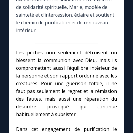
de solidarité spirituelle, Marie, modèle de
Le compte Tiktok
sainteté et d’intercession, éclaire et soutient
le chemin de purification et de renouveau
intérieur.
Le magazine
Le site internet
Les péchés non seulement détruisent ou
blessent la communion avec Dieu, mais ils
Questions-réponses
compromettent aussi l’équilibre intérieur de
la personne et son rapport ordonné avec les
créatures. Pour une guérison totale, il ne
◼︎
Prier au quotidien
faut pas seulement le regret et la rémission
Avec Thérèse de Lisieux
des fautes, mais aussi une réparation du
désordre provoqué qui continue
habituellement à subsister.
L'Évangile chaque jour
Dans cet engagement de purification le
Les premiers samedis du mois