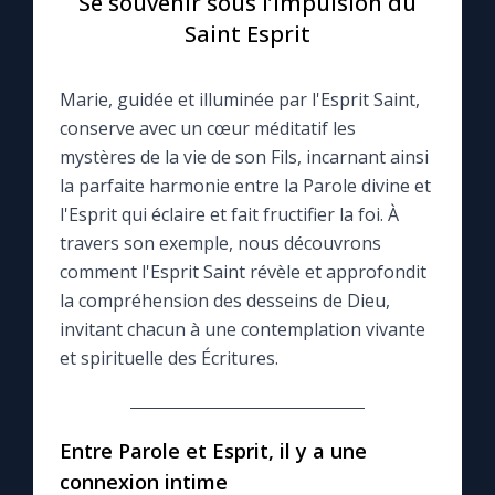
Se souvenir sous l’impulsion du
Saint Esprit
Le compte Tiktok
Marie, guidée et illuminée par l'Esprit Saint,
Le magazine
conserve avec un cœur méditatif les
mystères de la vie de son Fils, incarnant ainsi
Le site internet
la parfaite harmonie entre la Parole divine et
l'Esprit qui éclaire et fait fructifier la foi. À
Questions-réponses
travers son exemple, nous découvrons
comment l'Esprit Saint révèle et approfondit
la compréhension des desseins de Dieu,
◼︎
Prier au quotidien
invitant chacun à une contemplation vivante
et spirituelle des Écritures.
Avec Thérèse de Lisieux
L'Évangile chaque jour
Entre Parole et Esprit, il y a une
connexion intime
Les premiers samedis du mois