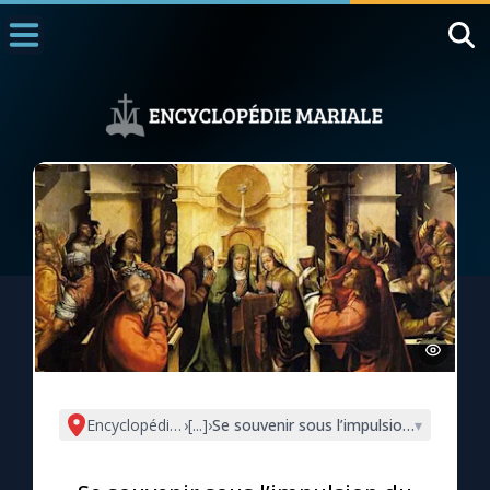
Accueil
La Messe
Aujourd'hui
Nous souten
◼︎
1000 Raisons de Croire
L'actualité de la semaine
La chaîne Youtube
La newsletter
Encyclopédie mariale
›
[...]
›
Se souvenir sous l’impulsion du Saint E
▾
La vidéo de la semaine