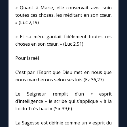
« Quant à Marie, elle conservait avec soin
toutes ces choses, les méditant en son cœur.
Marie qui défait les nœuds
» (Luc 2,19)
Me consacrer à Jésus par Marie
« Et sa mère gardait fidèlement toutes ces
choses en son cœur. » (Luc 2,51)
Mes intentions de prière
Pour Israël
Une Minute avec Marie
C’est par l’Esprit que Dieu met en nous que
nous marcherons selon ses lois (Ez 36,27).
Une neuvaine
Le Seigneur remplit d’un « esprit
◼︎
À la une
d’intelligence » le scribe qui s’applique « à la
loi du Très haut » (Sir 39,6).
1000 Raisons de Croire
La Sagesse est définie comme un « esprit du