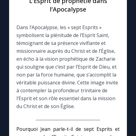
L’Esprit de prophétie dans
l’Apocalypse
Le compte Tiktok
Dans l’Apocalypse, les « sept Esprits »
Le magazine
symbolisent la plénitude de l’Esprit Saint,
témoignant de sa présence vivifiante et
Le site internet
missionnaire auprès du Christ et de l’Église,
en écho à la vision prophétique de Zacharie
Questions-réponses
qui souligne que c’est par l’Esprit de Dieu, et
non par la force humaine, que s’accomplit la
véritable puissance divine. Cette image invite
◼︎
Prier au quotidien
à contempler la profondeur trinitaire de
l’Esprit et son rôle essentiel dans la mission
Avec Thérèse de Lisieux
du Christ et de son Église.
L'Évangile chaque jour
Pourquoi Jean parle-t-il de sept Esprits et
Les premiers samedis du mois