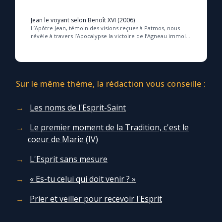
Jean le voyant selon Benoît XVI (2006)
L’Apôtre Jean, témoin des visions reçues à Patmos, nous
révèle à travers l’Apocalypse la victoire de l’Agneau immolé,
Jésus-Christ ressuscité, et la fi...
Sur le même thème, la rédaction vous conseille :
Les noms de l'Esprit-Saint
Le premier moment de la Tradition, c'est le
coeur de Marie (IV)
L'Esprit sans mesure
« Es-tu celui qui doit venir ? »
Prier et veiller pour recevoir l'Esprit