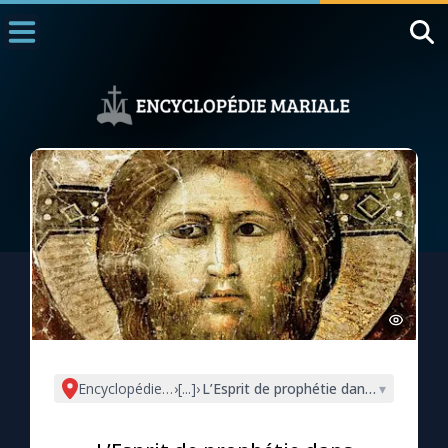
Accueil
La Messe
Aujourd'hui
Nous souten
◼︎
1000 Raisons de Croire
L'actualité de la semaine
La chaîne Youtube
La newsletter
Encyclopédie mariale
›
[...]
›
L’Esprit de prophétie dans l’Apocalyp
▾
La vidéo de la semaine