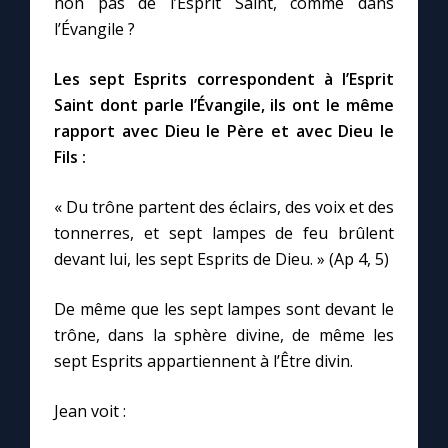
non pas de l’Esprit Saint, comme dans
l’Évangile ?
Marie qui défait les nœuds
Les sept Esprits correspondent à l’Esprit
Saint dont parle l’Évangile, ils ont le même
Me consacrer à Jésus par Marie
rapport avec Dieu le Père et avec Dieu le
Fils :
Mes intentions de prière
« Du trône partent des éclairs, des voix et des
Une Minute avec Marie
tonnerres, et sept lampes de feu brûlent
devant lui, les sept Esprits de Dieu. » (Ap 4, 5)
Une neuvaine
De même que les sept lampes sont devant le
trône, dans la sphère divine, de même les
◼︎
À la une
sept Esprits appartiennent à l’Être divin.
1000 Raisons de Croire
Jean voit :