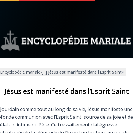
 soutenir
À propos
Facebook
Infos légales
Encyclopédie mariale
›
[...]
›
Jésus est manifesté dans l’Esprit Saint
▾
◼︎
À la une
sieux
1000 Raisons de Croire
Jésus est manifesté dans l’Esprit Saint
our
Chapelet pour le monde
Jourdain comme tout au long de sa vie, Jésus manifeste une
fonde communion avec l’Esprit Saint, source de sa joie et de
dis
Contact
élation intime du Père. Ce tressaillement d’allégresse
rituelle révèle la plénitude de l’Esprit en lui, témoignant de