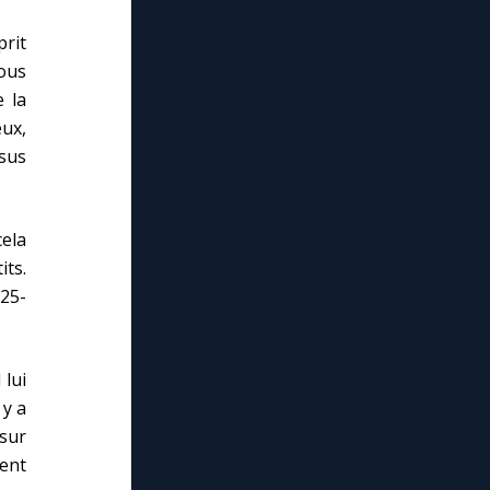
rit
ous
e la
eux,
ésus
cela
its.
 25-
 lui
 y a
sur
ment