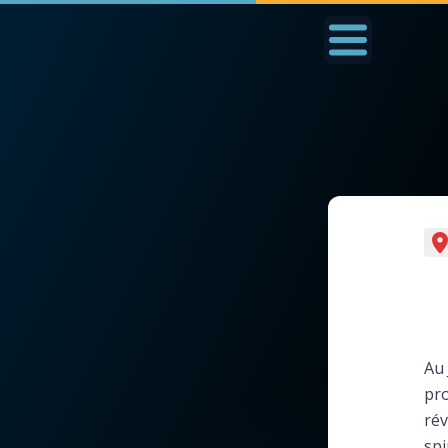
Accueil
La Messe
Aujourd'hui
Nous
◼︎
1000 Raisons de Croire
◼︎
Prier au quotidien
L'actualité de la
Avec Thérèse de Li
semaine
L'Évangile chaque j
Au 
La chaîne Youtube
pro
Les premiers same
rév
La newsletter
du mois
spi