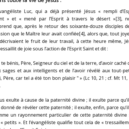
ns toute la vie de Jésus :
vangéliste Luc, qui a déjà présenté Jésus « rempli d’Esp
int » et « mené par l’Esprit à travers le désert »[3], n
rend que, après le retour des soixante-douze disciples d
sion que le Maître leur avait confiée[4], alors que, tout joy
 décrivaient le fruit de leur travail, à cette heure même, J
ressaillit de joie sous l’action de l’Esprit Saint et dit :
e te bénis, Père, Seigneur du ciel et de la terre, d’avoir caché 
 sages et aux intelligents et de l’avoir révélé aux tout-pet
, Père, car tel a été ton bon plaisir " » (Lc 10, 21 ; cf. Mt 11,
.
us exulte à cause de la paternité divine ; il exulte parce qu’il
 donné de révéler cette paternité ; il exulte, enfin, parce qu’il
me un rayonnement particulier de cette paternité divine 
 « petits ». Et l’évangéliste qualifie tout cela de « tressaille