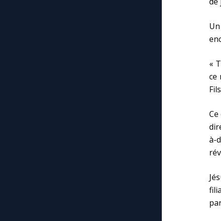
de 
Un 
enc
« T
ce 
Fil
Ce 
dir
à-
rév
Jé
fil
par