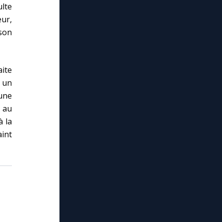
ulte
œur,
 son
ite
n un
 une
s au
à la
aint