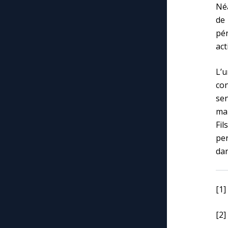
Néa
de 
pén
act
L’
con
sen
man
Fil
per
dan
[1]
[2]