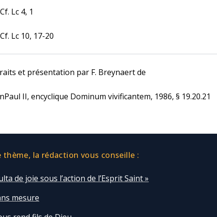
 Cf. Lc 4, 1
 Cf. Lc 10, 17-20
raits et présentation par F. Breynaert de
nPaul II, encyclique Dominum vivificantem, 1986, § 19.20.21
thème, la rédaction vous conseille :
lta de joie sous l’action de l’Esprit Saint »
sans mesure