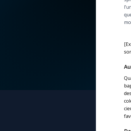
l’u
La vidéo de la semaine
Marie qui défait les
que
nœuds
mo
Le compte Tiktok
Me consacrer à Jé
par Marie
Le magazine
[Ex
son
Mes intentions de
Le site internet
prière
Au
Questions-réponses
Qua
Une Minute avec M
bap
de
Une neuvaine
co
cie
fav