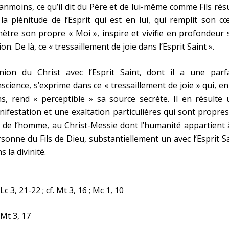
nmoins, ce qu’il dit du Père et de lui-même comme Fils rés
la plénitude de l’Esprit qui est en lui, qui remplit son c
ètre son propre « Moi », inspire et vivifie en profondeur
ion. De là, ce « tressaillement de joie dans l’Esprit Saint ».
union du Christ avec l’Esprit Saint, dont il a une parfa
science, s’exprime dans ce « tressaillement de joie » qui, e
s, rend « perceptible » sa source secrète. Il en résulte
ifestation et une exaltation particulières qui sont propre
s de l’homme, au Christ-Messie dont l’humanité appartient 
sonne du Fils de Dieu, substantiellement un avec l’Esprit S
s la divinité.
 Lc 3, 21-22 ; cf. Mt 3, 16 ; Mc 1, 10
 Mt 3, 17