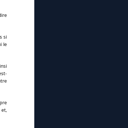
dire
s si
i le
insi
est-
tre
pre
 et,