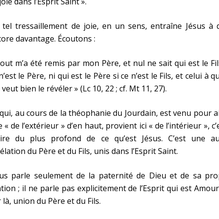
joie dans l’Esprit Saint ».
tel tressaillement de joie, en un sens, entraîne Jésus à 
ore davantage. Écoutons :
out m’a été remis par mon Père, et nul ne sait qui est le Fil
n’est le Père, ni qui est le Père si ce n’est le Fils, et celui à qu
s veut bien le révéler » (Lc 10, 22 ; cf. Mt 11, 27).
qui, au cours de la théophanie du Jourdain, est venu pour a
e « de l’extérieur » d’en haut, provient ici « de l’intérieur », c’
dire du plus profond de ce qu’est Jésus. C’est une au
élation du Père et du Fils, unis dans l’Esprit Saint.
sus parle seulement de la paternité de Dieu et de sa pro
iation ; il ne parle pas explicitement de l’Esprit qui est Amour
 là, union du Père et du Fils.