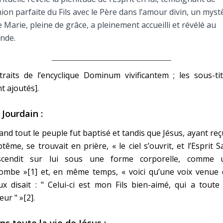
Faire un don
nion parfaite du Fils avec le Père dans l’amour divin, un myst
 Marie, pleine de grâce, a pleinement accueilli et révélé au
Marie de Nazareth
nde.
sus
traits de l’encyclique Dominum vivificantem ; les sous-ti
t ajoutés].
 Jourdain :
nd tout le peuple fut baptisé et tandis que Jésus, ayant reç
arie
tême, se trouvait en prière, « le ciel s’ouvrit, et l’Esprit S
scendit sur lui sous une forme corporelle, comme 
lombe »[1] et, en même temps, « voici qu’une voix venue 
ux disait : " Celui-ci est mon Fils bien-aimé, qui a tout
eur " »[2].