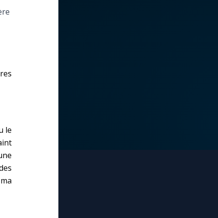
ère
tres
u le
aint
une
des
e ma