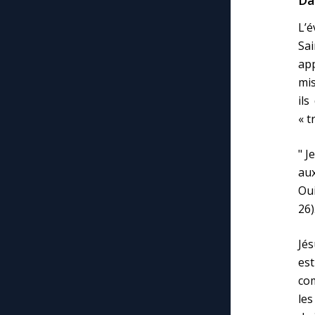
Da
L’é
Sa
app
mis
ils
« t
" J
aux
Oui
26)
Jés
est
com
les