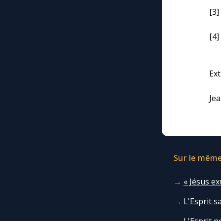
[3]
[4]
Ext
Jea
Sur le même 
« Jésus exu
L'Esprit 