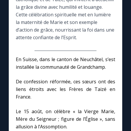
la grâce divine avec humilité et louange.
Le compte Tiktok
Cette célébration spirituelle met en lumière
la maternité de Marie et son exemple
d’action de grâce, nourrissant la foi dans une
Le magazine
attente confiante de l’Esprit.
Le site internet
En Suisse, dans le canton de Neuchâtel, s’est
Questions-réponses
installée la communauté de Grandchamp.
De confession réformée, ces sœurs ont des
◼︎
Prier au quotidien
liens étroits avec les Frères de Taizé en
France.
Avec Thérèse de Lisieux
Le 15 août, on célèbre « la Vierge Marie,
L'Évangile chaque jour
Mère du Seigneur ; figure de l’Église », sans
allusion à l’Assomption.
Les premiers samedis du mois