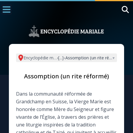
Accueil
La Messe
Aujourd'hui
Nous souten
Encyclopédie mariale
›
[...]
›
Assomption (un rite réformé)
▾
◼︎
1000 Raisons de Croire
Assomption (un rite réformé)
L'actualité de la semaine
Dans la communauté réformée de
La chaîne Youtube
Grandchamp en Suisse, la Vierge Marie est
honorée comme Mère du Seigneur et figure
La newsletter
vivante de l’Église, à travers des prières et
une liturgie inspirées de la tradition
La vidéo de la semaine
catholique et de Taizé, qui invitent à accueillir