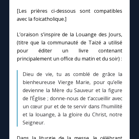
[Les prières ci-dessous sont compatibles
Marie qui défait les nœuds
avec la foicatholique.]
L’oraison s’inspire de la Louange des Jours,
Me consacrer à Jésus par Marie
(titre que la communauté de Taizé a utilisé
pour éditer un livre contenant
Mes intentions de prière
principalement un office du matin et du soir) :
Une Minute avec Marie
Dieu de vie, tu as comblé de grâce la
bienheureuse Vierge Marie, pour qu’elle
Une neuvaine
devienne la Mère du Sauveur et la figure
de l’Église ; donne-nous de t’accueillir avec
un cœur pur et de te servir dans l’humilité
◼︎
À la une
et la louange, à la gloire du Christ, notre
Seigneur.
1000 Raisons de Croire
Dans la liturgie de la messe, le célébrant