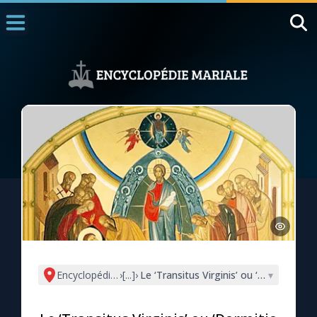
Accueil
La Messe
Aujourd'hui
Nous souten
◼︎
1000 Raisons de Croire
L'actualité de la semaine
La chaîne Youtube
La newsletter
Encyclopédie mariale
›
[...]
›
Le ‘Transitus Virginis’ ou ‘Dormitio Ma
▾
La vidéo de la semaine