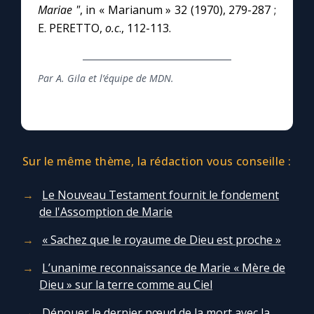
Mariae "
, in « Marianum » 32 (1970), 279-287 ;
E. PERETTO,
o.c
., 112-113.
Par A. Gila et l’équipe de MDN.
Sur le même thème, la rédaction vous conseille :
Le Nouveau Testament fournit le fondement
de l'Assomption de Marie
« Sachez que le royaume de Dieu est proche »
L’unanime reconnaissance de Marie « Mère de
Dieu » sur la terre comme au Ciel
Dénouer le dernier nœud de la mort avec la