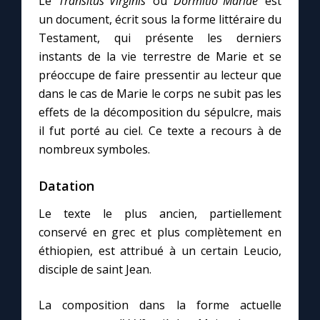
Le
'Transitus Virginis'
ou
'Dormitio Mariae'
est
un document, écrit sous la forme littéraire du
Testament, qui présente les derniers
Marie qui défait les nœuds
instants de la vie terrestre de Marie et se
préoccupe de faire pressentir au lecteur que
Me consacrer à Jésus par Marie
dans le cas de Marie le corps ne subit pas les
effets de la décomposition du sépulcre, mais
Mes intentions de prière
il fut porté au ciel. Ce texte a recours à de
nombreux symboles.
Une Minute avec Marie
Datation
Une neuvaine
Le texte le plus ancien, partiellement
conservé en grec et plus complètement en
éthiopien, est attribué à un certain Leucio,
◼︎
À la une
disciple de saint Jean.
1000 Raisons de Croire
La composition dans la forme actuelle