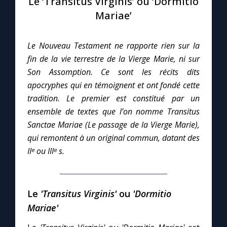
Le ‘Transitus Virginis’ ou ‘Dormitio
Mariae’
Le compte Tiktok
Le Nouveau Testament ne rapporte rien sur la
Le magazine
fin de la vie terrestre de la Vierge Marie, ni sur
Son Assomption. Ce sont les récits dits
Le site internet
apocryphes qui en témoignent et ont fondé cette
tradition. Le premier est constitué par un
Questions-réponses
ensemble de textes que l’on nomme Transitus
Sanctae Mariae (Le passage de la Vierge Marie),
qui remontent à un original commun, datant des
◼︎
Prier au quotidien
IIᵉ ou IIIᵉ s.
Avec Thérèse de Lisieux
Le
'Transitus Virginis'
ou
'Dormitio
L'Évangile chaque jour
Mariae'
Les premiers samedis du mois