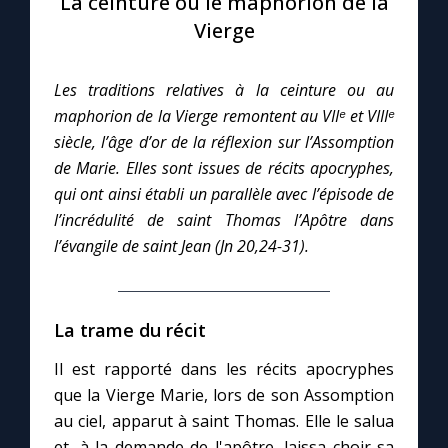
La ceinture ou le maphorion de la
Vierge
Le compte Tiktok
Les traditions relatives à la ceinture ou au
Le magazine
maphorion de la Vierge remontent au VIIᵉ et VIIIᵉ
siècle, l’âge d’or de la réflexion sur l’Assomption
Le site internet
de Marie. Elles sont issues de récits apocryphes,
qui ont ainsi établi un parallèle avec l’épisode de
Questions-réponses
l’incrédulité de saint Thomas l’Apôtre dans
l’évangile de saint Jean (Jn 20,24-31).
◼︎
Prier au quotidien
La trame du récit
Avec Thérèse de Lisieux
Il est rapporté dans les récits apocryphes
L'Évangile chaque jour
que la Vierge Marie, lors de son Assomption
au ciel, apparut à saint Thomas. Elle le salua
Les premiers samedis du mois
et, à la demande de l'apôtre, laissa choir sa