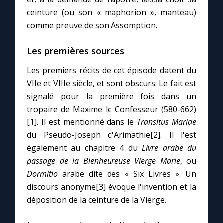
ceinture (ou son « maphorion », manteau)
comme preuve de son Assomption.
Marie qui défait les nœuds
Les premières sources
Me consacrer à Jésus par Marie
Les premiers récits de cet épisode datent du
VIIe et VIIIe siècle, et sont obscurs. Le fait est
Mes intentions de prière
signalé pour la première fois dans un
tropaire de Maxime le Confesseur (580-662)
Une Minute avec Marie
[1]. Il est mentionné dans le
Transitus Mariae
du Pseudo-Joseph d'Arimathie[2]. Il l'est
Une neuvaine
également au chapitre 4 du
Livre arabe du
passage de la Bienheureuse Vierge Marie
, ou
Dormitio
arabe dite des « Six Livres ». Un
◼︎
À la une
discours anonyme[3] évoque l'invention et la
1000 Raisons de Croire
déposition de la ceinture de la Vierge.