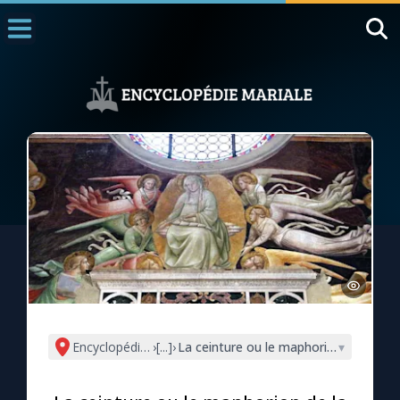
Accueil
La Messe
Aujourd'hui
Nous souten
◼︎
1000 Raisons de Croire
L'actualité de la semaine
La chaîne Youtube
La newsletter
Encyclopédie mariale
›
[...]
›
La ceinture ou le maphorion de la Vie
▾
La vidéo de la semaine