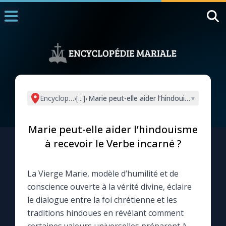
Accueil
La Messe
Aujourd'hui
Nous souten
Encyclopédie mariale
›
[...]
›
Marie peut-elle aider l’hindouisme à recevo
▾
◼︎
1000 Raisons de Croire
Marie peut-elle aider l’hindouisme
L'actualité de la semaine
à recevoir le Verbe incarné ?
La chaîne Youtube
La Vierge Marie, modèle d’humilité et de
conscience ouverte à la vérité divine, éclaire
La newsletter
le dialogue entre la foi chrétienne et les
traditions hindoues en révélant comment
La vidéo de la semaine