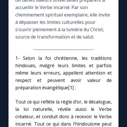
certaines valeurs universelles préparent à
accueillir le Verbe incarné. Par son
Le compte Tiktok
cheminement spirituel exemplaire, elle invite
à dépasser les limites culturelles pour
s’ouvrir pleinement à la lumière du Christ,
Le magazine
source de transformation et de salut.
Le site internet
1- Selon la foi chrétienne, les traditions
Questions-réponses
hindoues, malgré leurs limites et parfois
même leurs erreurs, appellent attention et
respect et peuvent avoir valeur de
◼︎
Prier au quotidien
préparation évangélique[1] :
Avec Thérèse de Lisieux
Tout ce qui reflète la règle d’or, le décalogue,
la loi naturelle, révèle aussi le Verbe
L'Évangile chaque jour
créateur, et conduit donc à recevoir le Verbe
incarné. Tout ce qui dans l’hindouisme peut
Les premiers samedis du mois