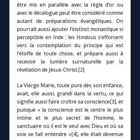
être mis en parallèle avec la règle d’or ou
avec le décalogue peut être considéré comme
Marie qui défait les nœuds
autant de préparations évangéliques. On
pourrait aussi ajouter l’instinct monastique si
Me consacrer à Jésus par Marie
perceptible en Inde : les Hindous s’efforcent
vers la contemplation du principe qui est
Mes intentions de prière
l’étoffe de toute chose, et prépare aussi à
recevoir la lumière surnaturelle par la
révélation de Jésus-Christ.[2]
Une Minute avec Marie
La Vierge Marie, toute pure dès son enfance,
Une neuvaine
avait, elle aussi, grandi dans la vertu, ce qui
signifie aussi faire croître sa conscience[3], et
puisque « la conscience est le centre le plus
◼︎
À la une
intime et le plus secret de l’homme, le
1000 Raisons de Croire
sanctuaire où il est le seul avec Dieu et où sa
voix se fait entendre »[4], elle était devenue