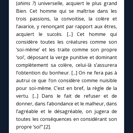
(
ahims ?
) universelle, acquiert le plus grand
Bien. Cet homme qui se maîtrise dans les
Marie qui défait les nœuds
trois passions, la convoitise, la colère et
l’avarice, y renonçant par rapport aux êtres,
Me consacrer à Jésus par Marie
acquiert le succès. [...] Cet homme qui
considère toutes les créatures comme son
‘soi-même’ et les traite comme son propre
Mes intentions de prière
‘soi’, déposant la verge punitive et dominant
complètement sa colère, celui-là s’assurera
Une Minute avec Marie
l’obtention du bonheur. [...] On ne fera pas à
autrui ce que l’on considère comme nuisible
Une neuvaine
pour soi-même. C’est en bref, la règle de la
vertu. [...] Dans le fait de refuser et de
donner, dans l’abondance et le malheur, dans
◼︎
À la une
l’agréable et le désagréable, on jugera de
1000 Raisons de Croire
toutes les conséquences en considérant son
propre ‘soi’".[2].