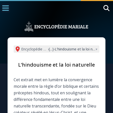
Accueil
La Messe
Aujourd'hui
Nous souten
Encyclopédie mariale
›
[...]
›
L’hindouisme et la loi naturelle
▾
◼︎
1000 Raisons de Croire
L’hindouisme et la loi naturelle
L'actualité de la semaine
Cet extrait met en lumière la convergence
La chaîne Youtube
morale entre la règle d’or biblique et certains
préceptes hindous, tout en soulignant la
La newsletter
différence fondamentale entre une loi
naturelle transcendante, fondée sur le Dieu
La vidéo de la semaine
créateur révélé en Jésus-Christ, et une