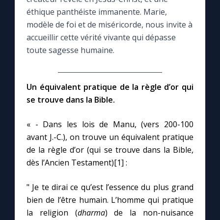
éthique panthéiste immanente. Marie,
Le compte Tiktok
modèle de foi et de miséricorde, nous invite à
accueillir cette vérité vivante qui dépasse
toute sagesse humaine.
Le magazine
Le site internet
Un équivalent pratique de la règle d’or qui
se trouve dans la Bible.
Questions-réponses
« - Dans les lois de Manu, (vers 200-100
avant J.-C.), on trouve un équivalent pratique
◼︎
Prier au quotidien
de la règle d’or (qui se trouve dans la Bible,
dès l’Ancien Testament)[1] :
Avec Thérèse de Lisieux
" Je te dirai ce qu’est l’essence du plus grand
L'Évangile chaque jour
bien de l’être humain. L’homme qui pratique
la religion (
dharma
) de la non-nuisance
Les premiers samedis du mois