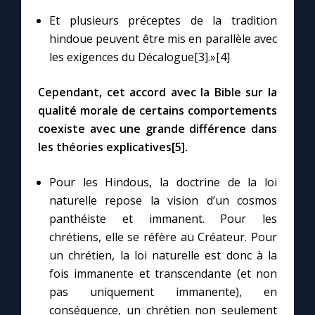
Chapelet pour le monde
Et plusieurs préceptes de la tradition
hindoue peuvent être mis en parallèle avec
Contact
les exigences du Décalogue[3].»[4]
Faire un don
Cependant, cet accord avec la Bible sur la
qualité morale de certains comportements
Marie de Nazareth
coexiste avec une grande différence dans
les théories explicatives[5].
Pour les Hindous, la doctrine de la loi
naturelle repose la vision d’un cosmos
panthéiste et immanent. Pour les
chrétiens, elle se réfère au Créateur. Pour
un chrétien, la loi naturelle est donc à la
fois immanente et transcendante (et non
pas uniquement immanente), en
conséquence, un chrétien non seulement