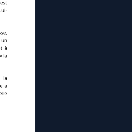
 est
Lui-
sse,
t un
t à
« la
 la
de a
elle