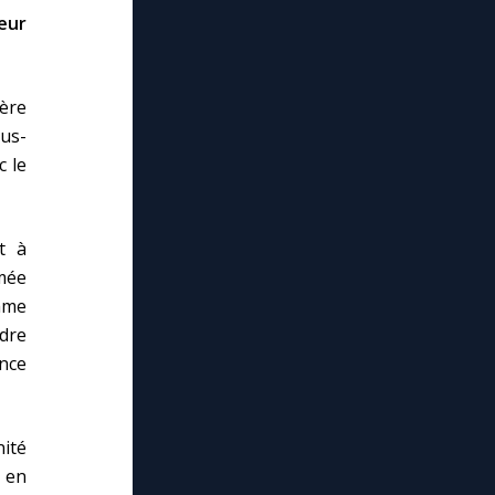
cœur
tère
us-
c le
t à
mée
mme
ndre
ance
ité
r en