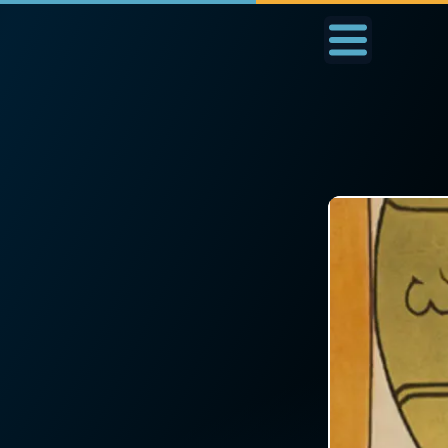
Accueil
La Messe
Aujourd'hui
Nous
◼︎
1000 Raisons de Croire
◼︎
Prier au quotidien
L'actualité de la
Avec Thérèse de Li
semaine
L'Évangile chaque j
La chaîne Youtube
Les premiers same
La newsletter
du mois