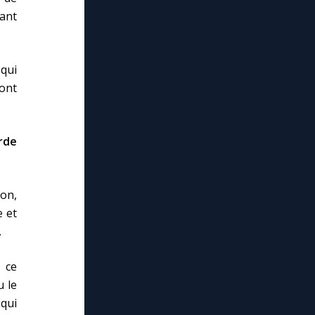
ant
 qui
font
rde
ion,
e et
.
 ce
u le
 qui