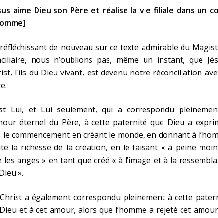
sus aime Dieu son Père et réalise la vie filiale dans un 
homme]
réfléchissant de nouveau sur ce texte admirable du Magis
nciliaire, nous n’oublions pas, même un instant, que Jés
ist, Fils du Dieu vivant, est devenu notre réconciliation ave
e.
est Lui, et Lui seulement, qui a correspondu pleinemen
mour éternel du Père, à cette paternité que Dieu a expri
s le commencement en créant le monde, en donnant à l’ho
te la richesse de la création, en le faisant « à peine moi
 les anges » en tant que créé « à l’image et à la ressembl
Dieu ».
Christ a également correspondu pleinement à cette patern
Dieu et à cet amour, alors que l’homme a rejeté cet amou