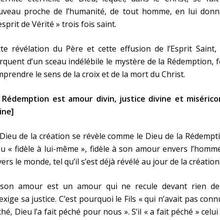
uveau proche de l’humanité, de tout homme, en lui donn
’esprit de Vérité » trois fois saint.
te révélation du Père et cette effusion de l’Esprit Saint,
quent d’un sceau indélébile le mystère de la Rédemption, 
prendre le sens de la croix et de la mort du Christ.
a Rédemption est amour divin, justice divine et misérico
ine]
Dieu de la création se révèle comme le Dieu de la Rédempt
u « fidèle à lui-même », fidèle à son amour envers l’homm
ers le monde, tel qu’il s’est déjà révélé au jour de la création
 son amour est un amour qui ne recule devant rien de
exige sa justice. C’est pourquoi le Fils « qui n’avait pas conn
hé, Dieu l’a fait péché pour nous ». S’il « a fait péché » celui