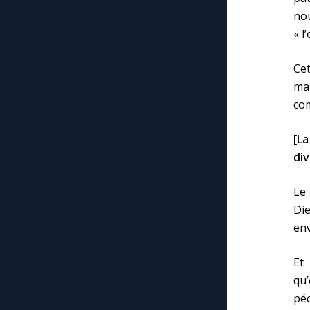
no
« l
Cet
mar
com
[L
div
Le 
Die
env
Et
qu’
péc