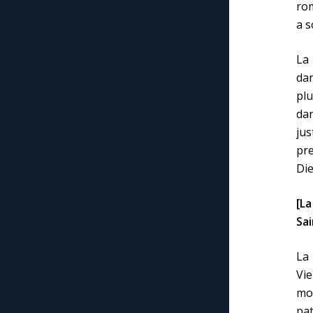
rom
a 
La
dan
plu
dan
ju
pre
Die
[La
Sai
La 
Vie
mo
pat