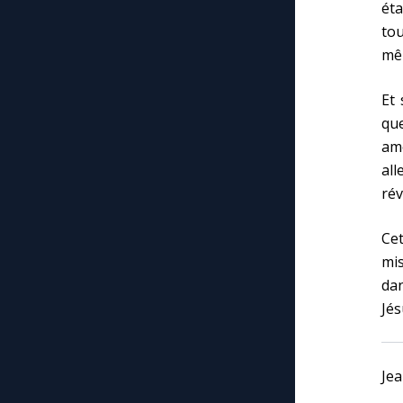
éta
tou
mêm
Et 
que
am
all
rév
Ce
mis
dan
Jés
Jea