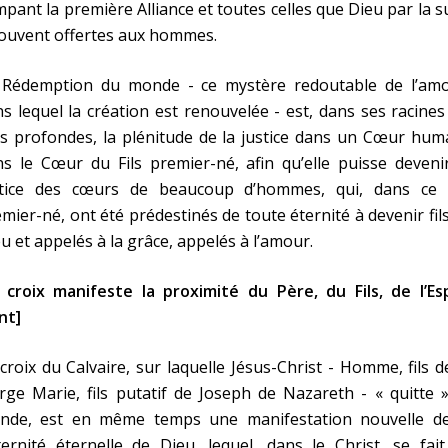
pant la première Alliance et toutes celles que Dieu par la s
souvent offertes aux hommes.
 Rédemption du monde - ce mystère redoutable de l’amo
s lequel la création est renouvelée - est, dans ses racines
s profondes, la plénitude de la justice dans un Cœur hum
s le Cœur du Fils premier-né, afin qu’elle puisse deveni
stice des cœurs de beaucoup d’hommes, qui, dans ce F
mier-né, ont été prédestinés de toute éternité à devenir fil
u et appelés à la grâce, appelés à l’amour.
 croix manifeste la proximité du Père, du Fils, de l’Esp
nt]
croix du Calvaire, sur laquelle Jésus-Christ - Homme, fils d
rge Marie, fils putatif de Joseph de Nazareth - « quitte 
nde, est en même temps une manifestation nouvelle de
ernité éternelle de Dieu, lequel, dans le Christ, se fai