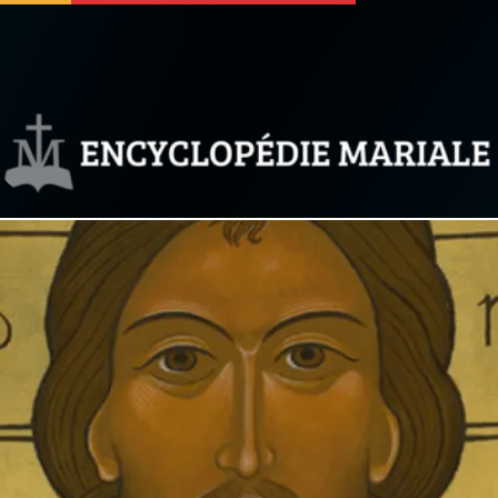
 soutenir
À propos
Facebook
Infos légales
◼︎
À la une
sieux
1000 Raisons de Croire
our
Chapelet pour le monde
dis
Contact