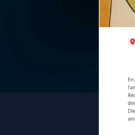
La vidéo de la semaine
Marie qui défait les
nœuds
Le compte Tiktok
Me consacrer à Jé
par Marie
Le magazine
Mes intentions de
Le site internet
prière
Questions-réponses
En 
Une Minute avec M
l’a
Réd
Une neuvaine
div
Die
ain