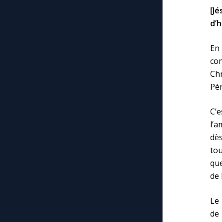
[Jé
d’
En 
co
Chr
Pèr
C’
l’a
dè
tou
que
de 
Le 
de 