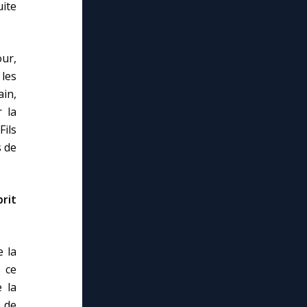
uite
ur,
 les
ain,
r la
ils
s de
rit
e la
» ce
 la
t de