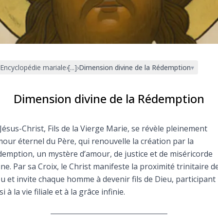
Faire un don
Marie de Nazareth
sus
Encyclopédie mariale
›
[...]
›
Dimension divine de la Rédemption
▾
Dimension divine de la Rédemption
Jésus-Christ, Fils de la Vierge Marie, se révèle pleinement
arie
mour éternel du Père, qui renouvelle la création par la
emption, un mystère d’amour, de justice et de miséricorde
ine. Par sa Croix, le Christ manifeste la proximité trinitaire d
u et invite chaque homme à devenir fils de Dieu, participant
si à la vie filiale et à la grâce infinie.