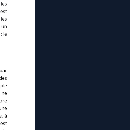
les
est
les
 un
: le
par
des
uple
e ne
core
une
e, à
est