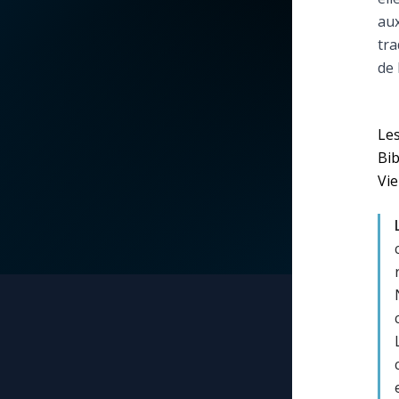
aux
La vidéo de la semaine
Marie qui défait les
tra
nœuds
de 
Le compte Tiktok
Me consacrer à Jé
par Marie
Le magazine
Les
Bib
Mes intentions de
Vie
Le site internet
prière
Questions-réponses
Une Minute avec M
Une neuvaine