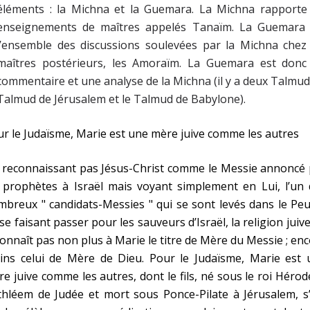
éléments : la Michna et la Guemara. La Michna rapporte 
enseignements de maîtres appelés Tanaïm. La Guemara 
l’ensemble des discussions soulevées par la Michna chez 
maîtres postérieurs, les Amoraïm. La Guemara est donc
commentaire et une analyse de la Michna (il y a deux Talmud 
Talmud de Jérusalem et le Talmud de Babylone).
r le Judaïsme, Marie est une mère juive comme les autres
 reconnaissant pas Jésus-Christ comme le Messie annoncé 
 prophètes à Israël mais voyant simplement en Lui, l’un 
breux " candidats-Messies " qui se sont levés dans le Pe
se faisant passer pour les sauveurs d’Israël, la religion juiv
onnaît pas non plus à Marie le titre de Mère du Messie ; en
ins celui de Mère de Dieu. Pour le Judaïsme, Marie est 
e juive comme les autres, dont le fils, né sous le roi Hérod
hléem de Judée et mort sous Ponce-Pilate à Jérusalem, s’