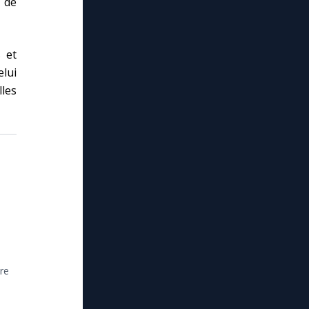
s de
s et
elui
lles
ère
.