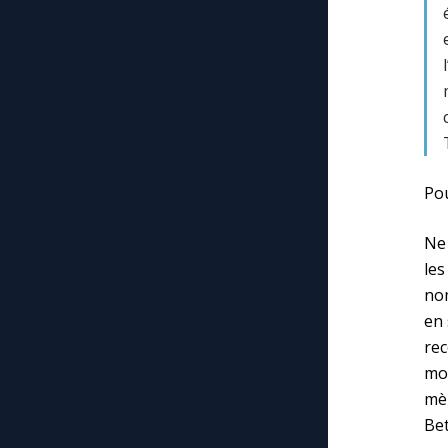
Pou
Ne
les
nom
en 
rec
mo
mèr
Bet