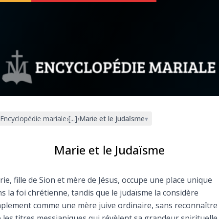
 soutenir
À propos
Facebook
Infos légales
Encyclopédie mariale
›
[...]
›
Marie et le Judaïsme
▾
◼︎
À la une
sieux
1000 Raisons de Croire
Marie et le Judaïsme
our
Chapelet pour le monde
ie, fille de Sion et mère de Jésus, occupe une place unique
s la foi chrétienne, tandis que le judaïsme la considère
dis
Contact
plement comme une mère juive ordinaire, sans reconnaître
e les titres messianiques qui révèlent sa grandeur spirituelle