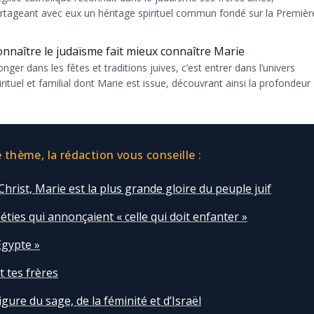
rtageant avec eux un héritage spirituel commun fondé sur la Premièr
liance et les...
nnaître le judaïsme fait mieux connaître Marie
onger dans les fêtes et traditions juives, c’est entrer dans l’univers
irituel et familial dont Marie est issue, découvrant ainsi la profondeur
thème, la rédaction vous conseille :
Christ, Marie est la plus grande gloire du peuple juif
ties qui annonçaient « celle qui doit enfanter »
Égypte »
 tes frères
figure du sage, de la féminité et d’Israël