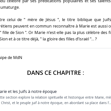
du célèbre par ses prédications populaires et ses talent
aumaturge.
re celui de " mère de Jésus ", le titre biblique que Juif
étiens peuvent en commun reconnaître à Marie est aussi c
" fille de Sion ". Or Marie n’est-elle pas la plus célèbre des fi
Sion et à ce titre déjà, " la gloire des filles d’Israël "… ?
uipe de MdN
DANS CE CHAPITRE :
rie et les Juifs à notre époque
tte section explore la relation spirituelle et historique entre Marie, m
 Christ, et le peuple juif à notre époque, en abordant sa place dans l’..