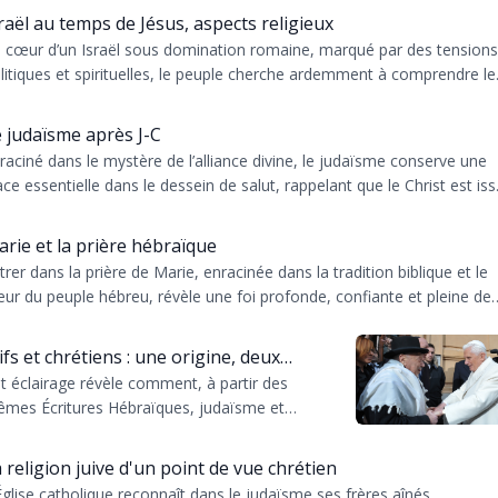
raël au temps de Jésus, aspects religieux
 cœur d’un Israël sous domination romaine, marqué par des tensions
litiques et spirituelles, le peuple cherche ardemment à comprendre le
emin ver...
 judaïsme après J-C
raciné dans le mystère de l’alliance divine, le judaïsme conserve une
ace essentielle dans le dessein de salut, rappelant que le Christ est iss
..
rie et la prière hébraïque
trer dans la prière de Marie, enracinée dans la tradition biblique et le
ur du peuple hébreu, révèle une foi profonde, confiante et pleine de
néd...
ifs et chrétiens : une origine, deux
t éclairage révèle comment, à partir des
hemins
mes Écritures Hébraïques, judaïsme et
ristianisme ont développé des chemins
rituels distincts : l’un ...
 religion juive d'un point de vue chrétien
Église catholique reconnaît dans le judaïsme ses frères aînés,