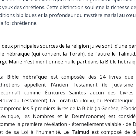
Faire un don
 yeux des chrétiens. Cette distinction souligne la richesse d
ditions bibliques et la profondeur du mystère marial au cœu
Marie de Nazareth
la foi chrétienne.
sus
 deux principales sources de la religion juive sont, d’une par
le hébraïque (qui contient la Torah), de l’autre le Talmud
rge Marie n’est mentionnée nulle part dans la Bible hébraïq
La Bible hébraïque
est composée des 24 livres que 
arie
chrétiens appellent l’Ancien Testament (le Judaïsme
reconnaît comme Écritures Saintes aucun des Livres
Nouveau Testament).
La Torah
(la « loi »), ou Pentateuque,
comprend les 5 premiers livres de la Bible (la Genèse, l’Exode
Lévitique, les Nombres et le Deutéronome) est considé
comme la première révélation - éternellement valable - de 
et de sa Loi à l’humanité.
Le Talmud
est composé de d