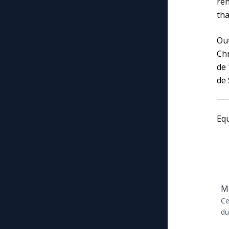
ren
th
Out
Chr
de 
de 
Eq
Ma
Ce
du