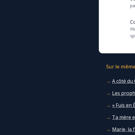
pa
Al
Co
Pl
sp
...
Sur le même 
A côté du 
Les prophé
« Fuis en 
Ta mère et
Marie, la 