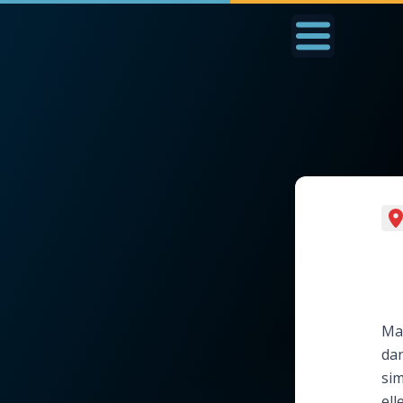
Accueil
La Messe
Aujourd'hui
Nous
◼︎
1000 Raisons de Croire
◼︎
Prier au quotidien
L'actualité de la
Avec Thérèse de Li
semaine
L'Évangile chaque j
Mar
La chaîne Youtube
dan
Les premiers same
sim
La newsletter
du mois
ell