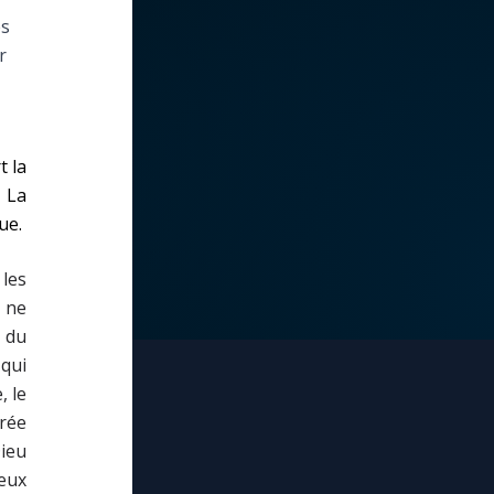
es
r
t la
. La
ue.
les
 ne
 du
 qui
, le
rée
Dieu
eux