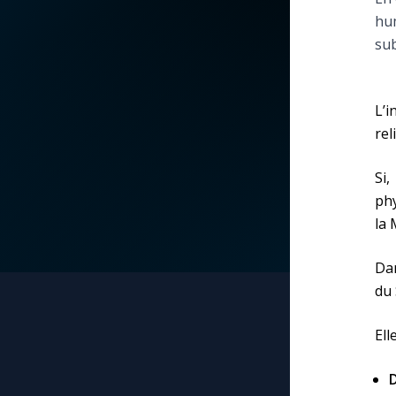
hum
La vidéo de la semaine
Marie qui défait les
sub
nœuds
Le compte Tiktok
Me consacrer à Jé
L’i
par Marie
Le magazine
rel
Mes intentions de
Si
Le site internet
prière
phy
la 
Questions-réponses
Une Minute avec M
Dan
du 
Une neuvaine
Ell