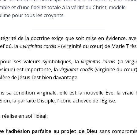
Faire un don
ble et d’une fidélité totale à la vérité du Christ, modèle
lime pour tous les croyants.
Marie de Nazareth
sus
ntégrité de la doctrine exige que soit mise en évidence, ave
ief dû, la «
virginitas cordis
» (virginité du cœur) de Marie Très
, pour ses valeurs symboliques, la
virginitas carnis
(la virgi
sique) est importante, la
virginitas cordis
(virginité du cœur
Mère de Jésus l’est bien davantage.
arie
s sa condition virginale, elle est la nouvelle Ève, la vraie F
Sion, la parfaite Disciple, l’icône achevée de l’Église.
e réalise en soi l’idéal :
De l’adhésion parfaite au projet de Dieu
sans compromis