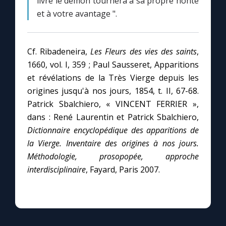
livre le démon tournera à sa propre honte
Chapelet pour le monde
et à votre avantage ".
Contact
Cf. Ribadeneira,
Les Fleurs des vies des saints
,
Faire un don
1660, vol. I, 359 ; Paul Sausseret, Apparitions
et révélations de la Très Vierge depuis les
Marie de Nazareth
origines jusqu'à nos jours, 1854, t. II, 67-68.
Patrick Sbalchiero, « VINCENT FERRIER »,
dans : René Laurentin et Patrick Sbalchiero,
Dictionnaire encyclopédique des apparitions de
la Vierge. Inventaire des origines à nos jours.
Méthodologie, prosopopée, approche
interdisciplinaire
, Fayard, Paris 2007.