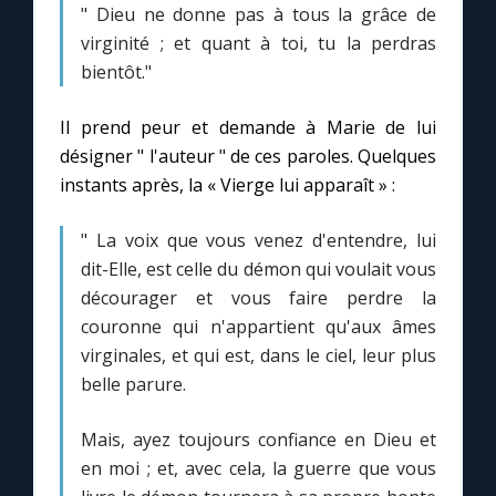
" Dieu ne donne pas à tous la grâce de
virginité ; et quant à toi, tu la perdras
Marie qui défait les nœuds
bientôt."
Me consacrer à Jésus par Marie
Il prend peur et demande à Marie de lui
désigner " l'auteur " de ces paroles. Quelques
instants après, la « Vierge lui apparaît » :
Mes intentions de prière
" La voix que vous venez d'entendre, lui
Une Minute avec Marie
dit-Elle, est celle du démon qui voulait vous
décourager et vous faire perdre la
Une neuvaine
couronne qui n'appartient qu'aux âmes
virginales, et qui est, dans le ciel, leur plus
belle parure.
◼︎
À la une
1000 Raisons de Croire
Mais, ayez toujours confiance en Dieu et
en moi ; et, avec cela, la guerre que vous