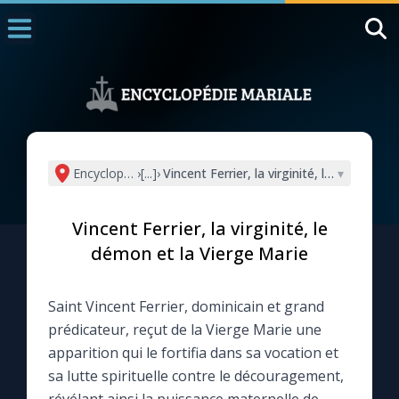
Accueil
La Messe
Aujourd'hui
Nous souten
Encyclopédie mariale
›
[...]
›
Vincent Ferrier, la virginité, le démon et
▾
◼︎
1000 Raisons de Croire
Vincent Ferrier, la virginité, le
L'actualité de la semaine
démon et la Vierge Marie
La chaîne Youtube
Saint Vincent Ferrier, dominicain et grand
prédicateur, reçut de la Vierge Marie une
La newsletter
apparition qui le fortifia dans sa vocation et
sa lutte spirituelle contre le découragement,
La vidéo de la semaine