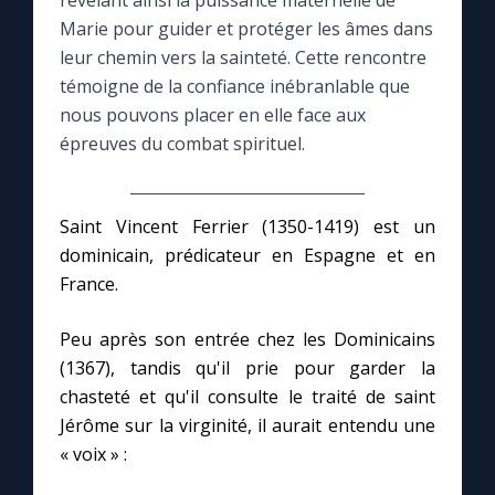
révélant ainsi la puissance maternelle de
Marie pour guider et protéger les âmes dans
Le compte Tiktok
leur chemin vers la sainteté. Cette rencontre
témoigne de la confiance inébranlable que
nous pouvons placer en elle face aux
Le magazine
épreuves du combat spirituel.
Le site internet
Saint Vincent Ferrier (1350-1419) est un
Questions-réponses
dominicain, prédicateur en Espagne et en
France.
◼︎
Prier au quotidien
Peu après son entrée chez les Dominicains
Avec Thérèse de Lisieux
(1367), tandis qu'il prie pour garder la
chasteté et qu'il consulte le traité de saint
Jérôme sur la virginité, il aurait entendu une
L'Évangile chaque jour
« voix » :
Les premiers samedis du mois