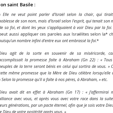
lon saint Basile :
« Elle ne veut point parler d'Israël selon la
chair
,
qui tirai
noblesse de son nom, mais d'Israël selon l'esprit, qui tenait son
de sa
foi
,
et dont les yeux s'appliquaient à voir Dieu par la
foi
peut aussi appliquer ces paroles aux Israélites selon la*
ch
puisqu'un nombre infini d'entre eux ont embrassé la
foi
.*
Dieu agit de la sorte en souvenir de sa miséricorde, car
accomplissait la promesse faite à Abraham (Gn 22) : « Tous
peuples de la terre seront bénis en celui qui sortira de vous. » C
cette même promesse que la Mère de Dieu célèbre lorsqu'elle d
« Selon la promesse qu'il a faite à nos pères, à Abraham, » etc.
Dieu avait dit en effet à Abraham (Gn 17) : « J'affermirai
alliance
avec vous, et après vous avec votre race dans la suit
leurs générations, par un pacte éternel, afin que je sois votre Dieu
le Dieu de votre postérité après vous.
»