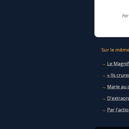
Par
Sur le même 
Le Magnifi
« Ils crur
Marie au c
D'extraor
Par l'actio