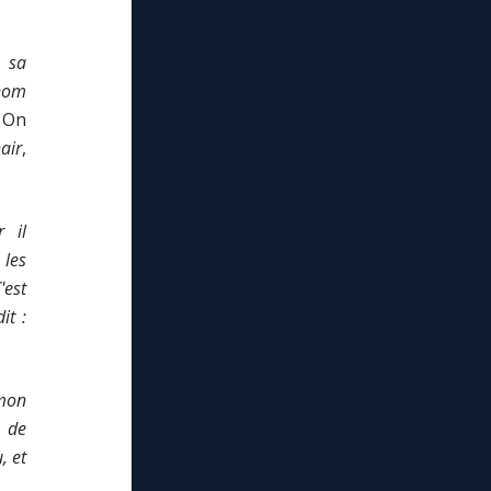
t sa
 nom
. On
air
,
 il
 les
'est
it :
 mon
e de
, et