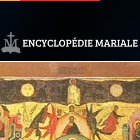
 soutenir
À propos
Facebook
Infos légales
◼︎
À la une
sieux
1000 Raisons de Croire
our
Chapelet pour le monde
dis
Contact