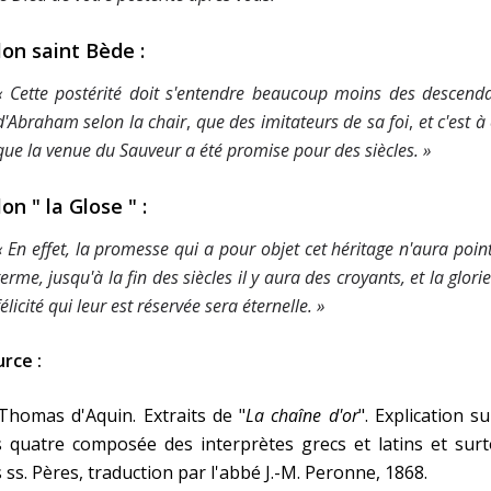
lon saint Bède :
« Cette postérité doit s'entendre beaucoup moins des descend
d'Abraham selon la
chair
,
que des imitateurs de sa
foi
,
et c'est à
que la venue du Sauveur a été promise pour des siècles. »
on " la Glose " :
« En effet, la promesse qui a pour objet cet héritage n'aura poin
terme, jusqu'à la fin des siècles il y aura des croyants, et la glori
félicité qui leur est réservée sera éternelle. »
rce :
Thomas d'Aquin. Extraits de "
La chaîne d'or
". Explication su
 quatre composée des interprètes grecs et latins et surt
 ss. Pères, traduction par l'abbé J.-M. Peronne, 1868.