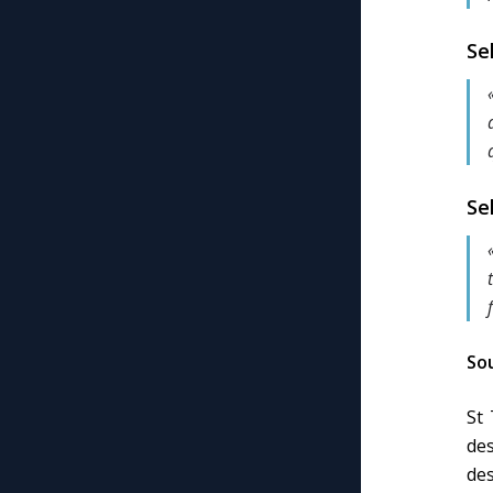
Se
Sel
Sou
St 
des
des