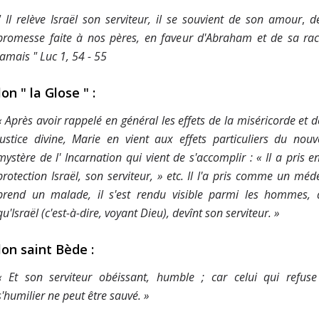
" Il relève Israël son serviteur, il se souvient de son
amour
,
d
promesse faite à nos pères, en faveur d'Abraham et de sa ra
jamais "
Luc 1, 54 - 55
on " la Glose " :
« Après avoir rappelé en général les effets de la miséricorde et d
justice
divine, Marie en vient aux effets particuliers du nou
mystère de l'
Incarnation
qui vient de s'accomplir : « Il a pris e
protection Israël, son serviteur, » etc. Il l'a pris comme un méd
prend un malade, il s'est rendu visible parmi les hommes, 
qu'Israël (c'est-à-dire, voyant Dieu), devînt son serviteur. »
lon saint Bède :
« Et son serviteur obéissant, humble ; car celui qui refus
s'humilier ne peut être sauvé. »