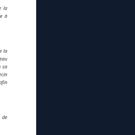
e la
ce à
e la
veau
n sa
ecin
afin
e de