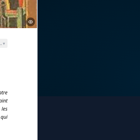
glise
▾
atre
aint
 les
 qui