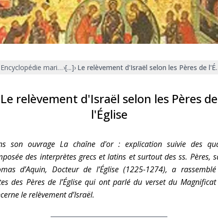
Faire un don
Marie de Nazareth
sus
Encyclopédie mariale
›
[...]
›
Le relèvement d'Israël selon les Pères de l'É
Le relèvement d'Israël selon les Pères de
l'Église
arie
s son ouvrage La chaîne d'or : explication suivie des qu
posée des interprètes grecs et latins et surtout des ss. Pères, s
mas d’Aquin, Docteur de l’Église (1225-1274), a rassemblé
tes des Pères de l’Église qui ont parlé du verset du Magnificat
cerne le relèvement d’Israël.