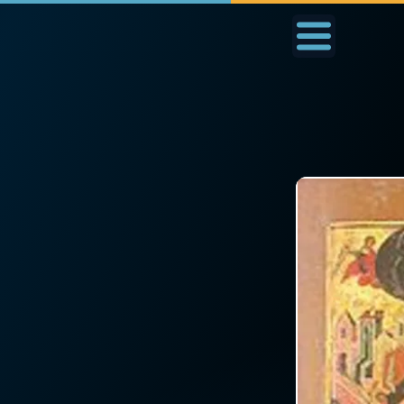
Accueil
La Messe
Aujourd'hui
Nous
◼︎
1000 Raisons de Croire
◼︎
Prier au quotidien
L'actualité de la
Avec Thérèse de Li
semaine
L'Évangile chaque j
La chaîne Youtube
Les premiers same
La newsletter
du mois