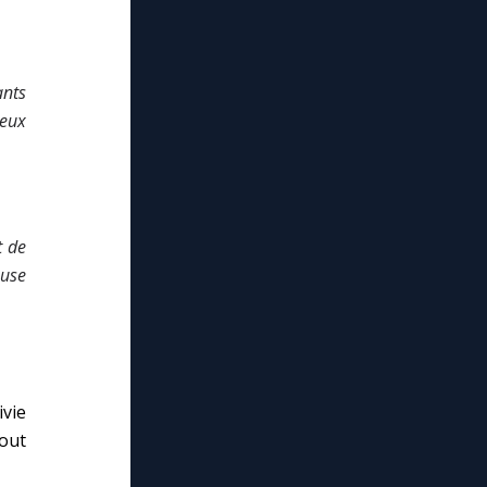
ants
 eux
t de
euse
ivie
out