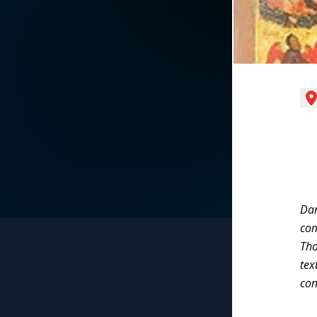
La vidéo de la semaine
Marie qui défait les
nœuds
Le compte Tiktok
Me consacrer à Jé
par Marie
Le magazine
Mes intentions de
Le site internet
prière
Questions-réponses
Une Minute avec M
Dan
com
Une neuvaine
Tho
tex
con