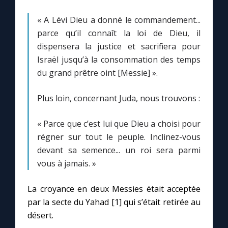
« A Lévi Dieu a donné le commandement...
Marie qui défait les nœuds
parce qu’il connaît la loi de Dieu, il
dispensera la justice et sacrifiera pour
Me consacrer à Jésus par Marie
Israël jusqu’à la consommation des temps
du grand prêtre oint [Messie] ».
Mes intentions de prière
Plus loin, concernant Juda, nous trouvons :
Une Minute avec Marie
« Parce que c’est lui que Dieu a choisi pour
régner sur tout le peuple. Inclinez-vous
Une neuvaine
devant sa semence... un roi sera parmi
vous à jamais. »
◼︎
À la une
La croyance en deux Messies était acceptée
1000 Raisons de Croire
par la secte du Yahad [1] qui s’était retirée au
désert.