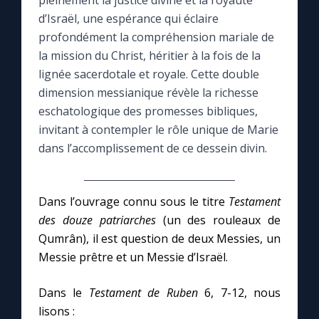
pleinement la justice divine et la royauté
d’Israël, une espérance qui éclaire
Le compte Tiktok
profondément la compréhension mariale de
la mission du Christ, héritier à la fois de la
lignée sacerdotale et royale. Cette double
Le magazine
dimension messianique révèle la richesse
eschatologique des promesses bibliques,
Le site internet
invitant à contempler le rôle unique de Marie
dans l’accomplissement de ce dessein divin.
Questions-réponses
Dans l’ouvrage connu sous le titre
Testament
◼︎
Prier au quotidien
des douze patriarches
(un des rouleaux de
Avec Thérèse de Lisieux
Qumrân), il est question de deux Messies, un
Messie prêtre et un Messie d’Israël.
L'Évangile chaque jour
Dans le
Testament de Ruben
6, 7-12, nous
lisons :
Les premiers samedis du mois