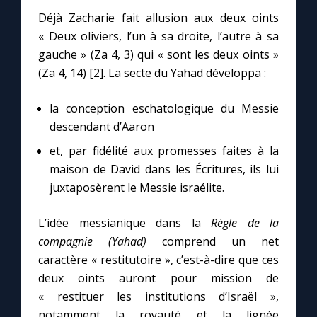
Chapelet pour le monde
Déjà Zacharie fait allusion aux deux oints
« Deux oliviers, l’un à sa droite, l’autre à sa
Contact
gauche » (Za 4, 3) qui « sont les deux oints »
(Za 4, 14) [2]. La secte du Yahad développa :
Faire un don
la conception eschatologique du Messie
Marie de Nazareth
descendant d’Aaron
et, par fidélité aux promesses faites à la
maison de David dans les Écritures, ils lui
juxtaposèrent le Messie israélite.
L’idée messianique dans la
Règle de la
compagnie (Yahad)
comprend un net
caractère « restitutoire », c’est-à-dire que ces
deux oints auront pour mission de
« restituer les institutions d’Israël »,
notamment la royauté et la lignée