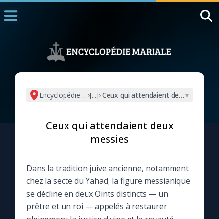
Accueil
La Messe
Aujourd'hui
Nous souten
Encyclopédie mariale
›
[...]
›
Ceux qui attendaient deux messies
▾
◼︎
1000 Raisons de Croire
Ceux qui attendaient deux
L'actualité de la semaine
messies
La chaîne Youtube
Dans la tradition juive ancienne, notamment
chez la secte du Yahad, la figure messianique
La newsletter
se décline en deux Oints distincts — un
prêtre et un roi — appelés à restaurer
La vidéo de la semaine