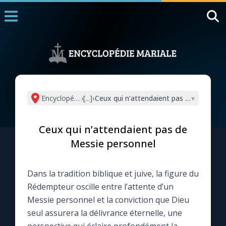
Accueil
La Messe
Aujourd'hui
Nous souten
Encyclopédie mariale
›
[...]
›
Ceux qui n’attendaient pas de Messie p
▾
◼︎
1000 Raisons de Croire
Ceux qui n’attendaient pas de
L'actualité de la semaine
Messie personnel
La chaîne Youtube
Dans la tradition biblique et juive, la figure du
Rédempteur oscille entre l’attente d’un
La newsletter
Messie personnel et la conviction que Dieu
seul assurera la délivrance éternelle, une
La vidéo de la semaine