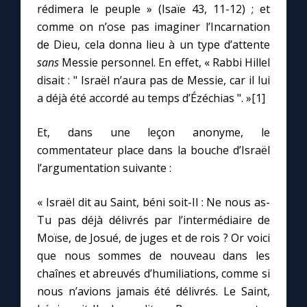
rédimera le peuple » (Isaïe 43, 11-12) ; et
comme on n’ose pas imaginer l’Incarnation
Marie qui défait les nœuds
de Dieu, cela donna lieu à un type d’attente
sans
Messie personnel. En effet, « Rabbi Hillel
Me consacrer à Jésus par Marie
disait : " Israël n’aura pas de Messie, car il lui
a déjà été accordé au temps d’Ézéchias ". »[1]
Mes intentions de prière
Et, dans une leçon anonyme, le
commentateur place dans la bouche d’Israël
Une Minute avec Marie
l’argumentation suivante :
Une neuvaine
« Israël dit au Saint, béni soit-Il : Ne nous as-
Tu pas déjà délivrés par l’intermédiaire de
Moïse, de Josué, de juges et de rois ? Or voici
◼︎
À la une
que nous sommes de nouveau dans les
1000 Raisons de Croire
chaînes et abreuvés d’humiliations, comme si
nous n’avions jamais été délivrés. Le Saint,