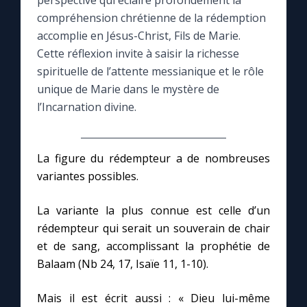
perspective qui éclaire profondément la
compréhension chrétienne de la rédemption
Le compte Tiktok
accomplie en Jésus-Christ, Fils de Marie.
Cette réflexion invite à saisir la richesse
spirituelle de l’attente messianique et le rôle
Le magazine
unique de Marie dans le mystère de
l’Incarnation divine.
Le site internet
Questions-réponses
La figure du rédempteur a de nombreuses
variantes possibles.
◼︎
Prier au quotidien
La variante la plus connue est celle d’un
Avec Thérèse de Lisieux
rédempteur qui serait un souverain de chair
et de sang, accomplissant la prophétie de
Balaam (Nb 24, 17, Isaïe 11, 1-10).
L'Évangile chaque jour
Mais il est écrit aussi : « Dieu lui-même
Les premiers samedis du mois