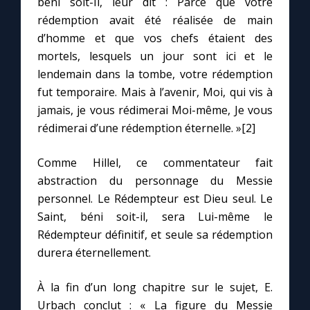
béni soit-Il, leur dit : Parce que votre
Chapelet pour le monde
rédemption avait été réalisée de main
d’homme et que vos chefs étaient des
Contact
mortels, lesquels un jour sont ici et le
lendemain dans la tombe, votre rédemption
Faire un don
fut temporaire. Mais à l’avenir, Moi, qui vis à
jamais, je vous rédimerai Moi-même, Je vous
Marie de Nazareth
rédimerai d’une rédemption éternelle. »[2]
Comme Hillel, ce commentateur fait
abstraction du personnage du Messie
personnel. Le Rédempteur est Dieu seul. Le
Saint, béni soit-il, sera Lui-même le
Rédempteur définitif, et seule sa rédemption
durera éternellement.
À la fin d’un long chapitre sur le sujet, E.
Urbach conclut : « La figure du Messie