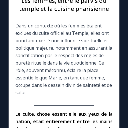
Les femmes, entre le parvis du
temple et la cuisine pharisienne
Le compte Tiktok
Dans un contexte où les femmes étaient
Le magazine
exclues du culte officiel au Temple, elles ont
pourtant exercé une influence spirituelle et
Le site internet
politique majeure, notamment en assurant la
sanctification par le respect des règles de
Questions-réponses
pureté rituelle dans la vie quotidienne. Ce
rôle, souvent méconnu, éclaire la place
essentielle que Marie, en tant que femme,
◼︎
Prier au quotidien
occupe dans le dessein divin de sainteté et de
salut.
Avec Thérèse de Lisieux
L'Évangile chaque jour
Le culte, chose essentielle aux yeux de la
nation, était entièrement entre les mains
Les premiers samedis du mois