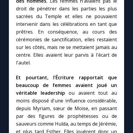
des hommes.
Les femmes n'avaient pas le
droit de pénétrer dans les parties les plus
sacrées du Temple et elles ne pouvaient
Marie qui défait les nœuds
intervenir dans les célébrations en tant que
prêtres. En conséquence, au cours des
Me consacrer à Jésus par Marie
cérémonies de sanctification, elles restaient
sur les côtés, mais ne se mettaient jamais au
Mes intentions de prière
centre. Elles avaient leur parvis à l'écart de
l'autel.
Une Minute avec Marie
Et pourtant, l'Écriture rapportait que
Une neuvaine
beaucoup de femmes avaient joué un
véritable leadership
ou avaient tout au
moins disposé d'une influence considérable,
◼︎
À la une
depuis Myriam, sœur de Moïse, en passant
par des figures de prophétesses ou de
1000 Raisons de Croire
sauveurs comme Hulda, au temps de Jérémie,
et plus tard Esther. Elles jouèrent donc un