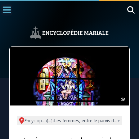
Accueil
La Messe
Aujourd'hui
Nous souten
◼︎
1000 Raisons de Croire
L'actualité de la semaine
La chaîne Youtube
La newsletter
Encyclopédie mariale
›
[...]
›
Les femmes, entre le parvis du temple et l
▾
La vidéo de la semaine