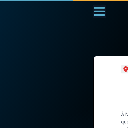
Accueil
La Messe
Aujourd'hui
Nous
◼︎
1000 Raisons de Croire
◼︎
Prier au quotidien
L'actualité de la
Avec Thérèse de Li
semaine
L'Évangile chaque j
La chaîne Youtube
À l
Les premiers same
que
La newsletter
du mois