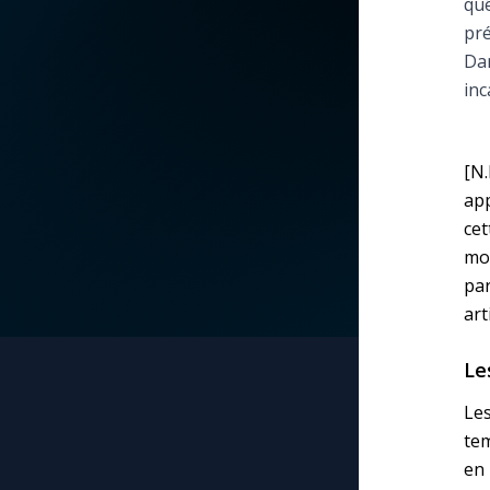
quê
pré
La vidéo de la semaine
Marie qui défait les
Dan
nœuds
inc
Le compte Tiktok
Me consacrer à Jé
par Marie
Le magazine
[N.
app
Mes intentions de
Le site internet
ce
prière
mo
pa
Questions-réponses
Une Minute avec M
art
Une neuvaine
Le
Les
te
en