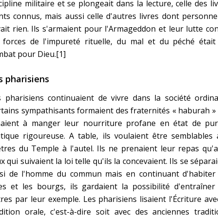
cipline militaire et se plongeait dans la lecture, celle des li
nts connus, mais aussi celle d'autres livres dont personn
ait rien. Ils s'armaient pour l'Armageddon et leur lutte co
 forces de l'impureté rituelle, du mal et du péché était
bat pour Dieu.[1]
s pharisiens
 pharisiens continuaient de vivre dans la société ordina
tains sympathisants formaient des fraternités « haburah » :
naient à manger leur nourriture profane en état de pur
itique rigoureuse. A table, ils voulaient être semblables
tres du Temple à l'autel. Ils ne prenaient leur repas qu'
x qui suivaient la loi telle qu'ils la concevaient. Ils se sépara
nsi de l'homme du commun mais en continuant d'habiter 
les et les bourgs, ils gardaient la possibilité d'entraîner
res par leur exemple. Les pharisiens lisaient l'Écriture ave
dition orale, c'est-à-dire soit avec des anciennes tradit