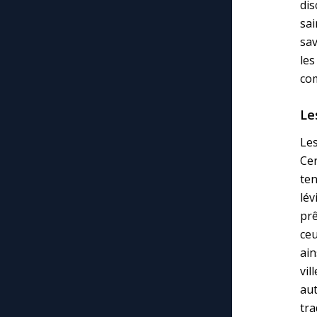
dis
sai
sav
les
com
Le
Les
Cer
te
lév
prê
ceu
ai
vil
aut
tra