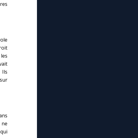
ères
role
oit
 les
vait
Ils
 sur
 ans
 ne
qui