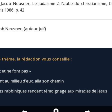
 Jacob Neusner, Le judaïsme à l'aube du christianisme, C
is 1986, p. 42
ob Neusner, (auteur juif)
thème, la rédaction vous conseille :
t et ne font pas »
nt au milieu d'eux, alla son chemin
es rabbiniques rendent témoignage aux miracles de Jésus