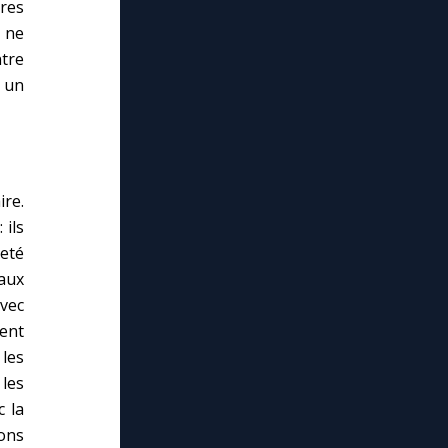
vres
e ne
ntre
 un
ire.
 ils
eté
 aux
avec
ient
les
 les
c la
ions