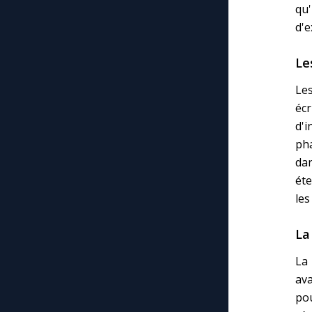
qu'
d'e
Le
Les
écr
d'i
pha
da
éte
les
La
La 
ava
po