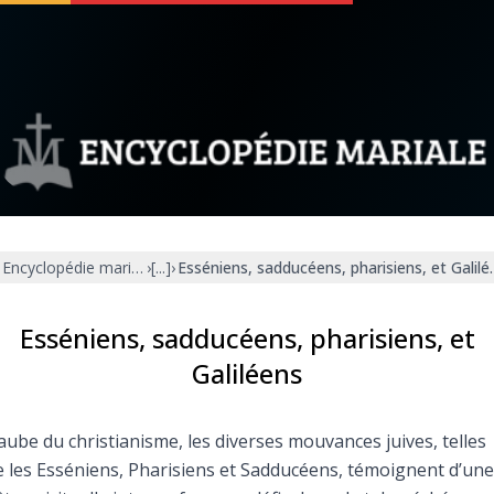
 soutenir
À propos
Facebook
Infos légales
Encyclopédie mariale
›
[...]
›
Esséniens, sadducéens, pharisiens, et Galilé
◼︎
À la une
sieux
1000 Raisons de Croire
Esséniens, sadducéens, pharisiens, et
Galiléens
our
Chapelet pour le monde
’aube du christianisme, les diverses mouvances juives, telles
dis
Contact
 les Esséniens, Pharisiens et Sadducéens, témoignent d’une