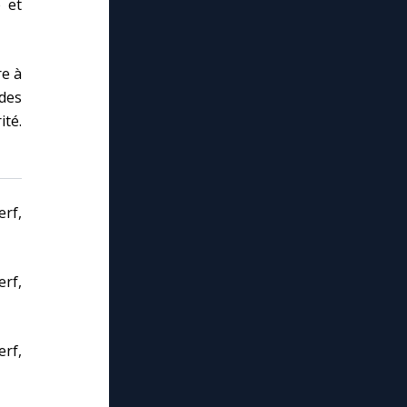
 et
re à
des
ité.
erf,
erf,
erf,