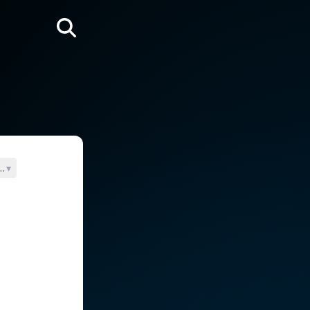
Rechercher
ens
▾