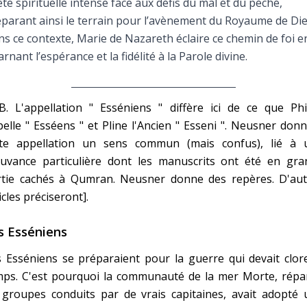
te spirituelle intense face aux défis du mal et du péché,
Faire un don
parant ainsi le terrain pour l’avènement du Royaume de Die
s ce contexte, Marie de Nazareth éclaire ce chemin de foi e
Marie de Nazareth
arnant l’espérance et la fidélité à la Parole divine.
sus
B. L'appellation " Esséniens " diffère ici de ce que Phi
elle " Esséens " et Pline l'Ancien " Esseni ". Neusner don
tte appellation un sens commun (mais confus), lié à 
uvance particulière dont les manuscrits ont été en gra
rtie cachés à Qumran. Neusner donne des repères. D'aut
arie
icles préciseront].
s Esséniens
 Esséniens se préparaient pour la guerre qui devait clor
mps. C'est pourquoi la communauté de la mer Morte, répar
 groupes conduits par de vrais capitaines, avait adopté 