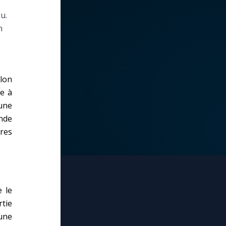
u.
n
lon
ne à
une
nde
res
e le
tie
une