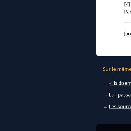
[4]
Par
Jac
Sur le même 
« Ils disen
Lui, passa
Les sourc