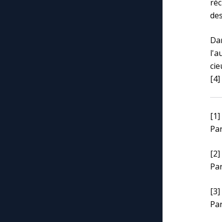
ré
des
Dan
l'
cie
[4]
[1]
Par
[2]
Par
[3]
Par