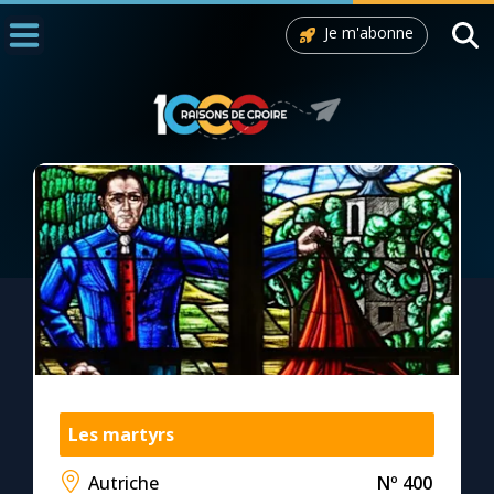
Je m'abonne
Accueil
La Messe
Aujourd'hui
Nous souten
◼︎
1000 Raisons de Croire
L'actualité de la semaine
La chaîne Youtube
La newsletter
Les martyrs
Autriche
Nº 400
La vidéo de la semaine