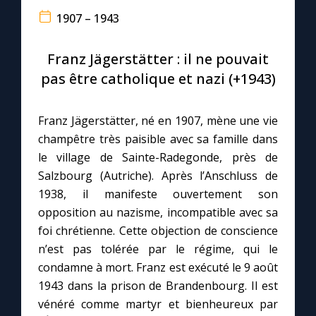
1907 – 1943
Le compte Tiktok
Franz Jägerstätter : il ne pouvait
Le magazine
pas être catholique et nazi (+1943)
Le site internet
Franz Jägerstätter, né en 1907, mène une vie
champêtre très paisible avec sa famille dans
Questions-réponses
le village de Sainte-Radegonde, près de
Salzbourg (Autriche). Après l’Anschluss de
1938, il manifeste ouvertement son
◼︎
Prier au quotidien
opposition au nazisme, incompatible avec sa
foi chrétienne. Cette objection de conscience
Avec Thérèse de Lisieux
n’est pas tolérée par le régime, qui le
condamne à mort. Franz est exécuté le 9 août
L'Évangile chaque jour
1943 dans la prison de Brandenbourg. Il est
vénéré comme martyr et bienheureux par
Les premiers samedis du mois