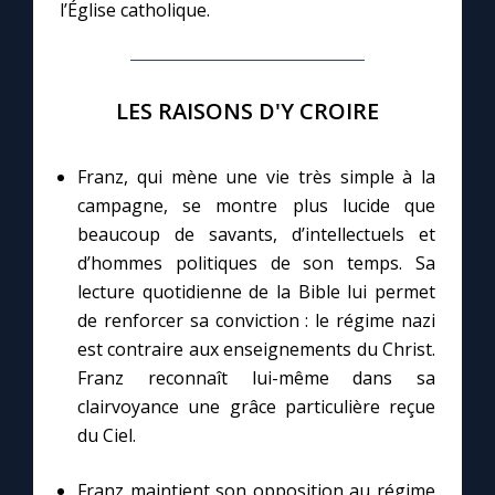
l’Église catholique.
Marie qui défait les nœuds
LES RAISONS D'Y CROIRE
Me consacrer à Jésus par Marie
Franz, qui mène une vie très simple à la
Mes intentions de prière
campagne, se montre plus lucide que
beaucoup de savants, d’intellectuels et
Une Minute avec Marie
d’hommes politiques de son temps. Sa
lecture quotidienne de la Bible lui permet
Une neuvaine
de renforcer sa conviction : le régime nazi
est contraire aux enseignements du Christ.
Franz reconnaît lui-même dans sa
◼︎
À la une
clairvoyance une grâce particulière reçue
du Ciel.
1000 Raisons de Croire
Franz maintient son opposition au régime