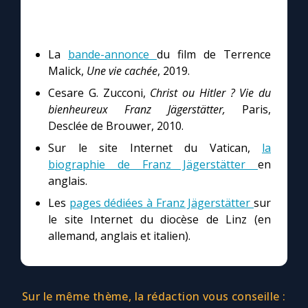
La
bande-annonce
du film de Terrence
Malick,
Une vie cachée
, 2019.
Cesare G. Zucconi,
Christ ou Hitler ? Vie du
bienheureux Franz Jägerstätter,
Paris,
Desclée de Brouwer, 2010.
Sur le site Internet du Vatican,
la
biographie de Franz Jägerstätter
en
anglais.
Les
pages dédiées à Franz Jägerstätter
sur
le site Internet du diocèse de Linz (en
allemand, anglais et italien).
Sur le même thème, la rédaction vous conseille :