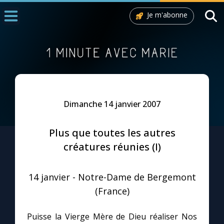
Je m'abonne
Accueil
La Messe
Aujourd'hui
Nous souten
Dimanche 14 janvier 2007
◼︎
1000 Raisons de Croire
Plus que toutes les autres
L'actualité de la semaine
créatures réunies (I)
La chaîne Youtube
14 janvier - Notre-Dame de Bergemont
(France)
La newsletter
Puisse la Vierge Mère de Dieu réaliser Nos
La vidéo de la semaine