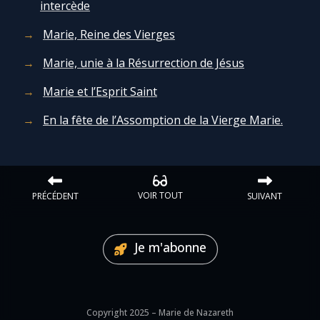
intercède
Marie, Reine des Vierges
Marie qui défait les nœuds
Marie, unie à la Résurrection de Jésus
Me consacrer à Jésus par Marie
Marie et l’Esprit Saint
En la fête de l’Assomption de la Vierge Marie.
Mes intentions de prière
Une Minute avec Marie
VOIR TOUT
PRÉCÉDENT
SUIVANT
Une neuvaine
Je m'abonne
◼︎
À la une
1000 Raisons de Croire
Copyright 2025 – Marie de Nazareth