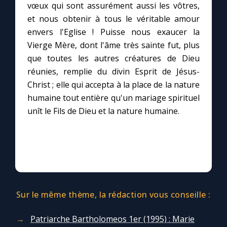
vœux qui sont assurément aussi les vôtres,
et nous obtenir à tous le véritable amour
Le compte Tiktok
envers l'Eglise ! Puisse nous exaucer la
Vierge Mère, dont l'âme très sainte fut, plus
Le magazine
que toutes les autres créatures de Dieu
réunies, remplie du divin Esprit de Jésus-
Le site internet
Christ ; elle qui accepta à la place de la nature
humaine tout entière qu'un mariage spirituel
unît le Fils de Dieu et la nature humaine.
Questions-réponses
◼︎
Prier au quotidien
Avec Thérèse de Lisieux
Sur le même thème, la rédaction vous conseille :
L'Évangile chaque jour
Patriarche Bartholomeos 1er (1995) : Marie
Les premiers samedis du mois