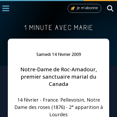
Je m'abonne
Accueil
La Messe
Aujourd'hui
Nous souten
Samedi 14 février 2009
◼︎
1000 Raisons de Croire
Notre-Dame de Roc-Amadour,
L'actualité de la semaine
premier sanctuaire marial du
Canada
La chaîne Youtube
14 février - France. Pellevoisin, Notre
La newsletter
Dame des roses (1876) - 2° apparition à
Lourdes
La vidéo de la semaine