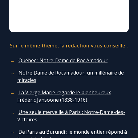
Marie qui défait les nœuds
Me consacrer à Jésus par Marie
Sur le même thème, la rédaction vous conseille :
Mes intentions de prière
Québec : Notre-Dame de Roc Amadour
Une Minute avec Marie
Notre Dame de Rocamadour, un millénaire de
miracles
Une neuvaine
La Vierge Marie regarde le bienheureux
Frédéric Jansoone (1838-1916)
◼︎
À la une
Une seule merveille à Paris : Notre-Dame-des-
Victoires
1000 Raisons de Croire
De Paris au Burundi : le monde entier répond à