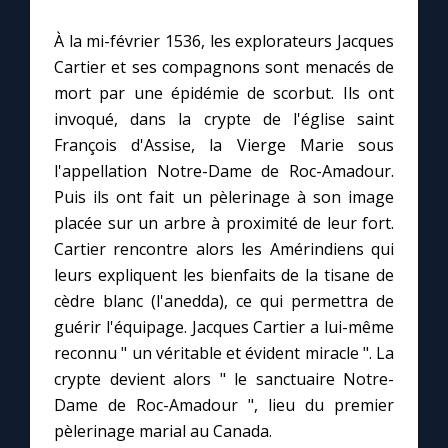
À la mi-février 1536, les explorateurs Jacques
Le compte Tiktok
Cartier et ses compagnons sont menacés de
mort par une épidémie de scorbut. Ils ont
Le magazine
invoqué, dans la crypte de l'église saint
François d'Assise, la Vierge Marie sous
Le site internet
l'appellation Notre-Dame de Roc-Amadour.
Puis ils ont fait un pèlerinage à son image
Questions-réponses
placée sur un arbre à proximité de leur fort.
Cartier rencontre alors les Amérindiens qui
leurs expliquent les bienfaits de la tisane de
◼︎
Prier au quotidien
cèdre blanc (l'anedda), ce qui permettra de
guérir l'équipage. Jacques Cartier a lui-même
Avec Thérèse de Lisieux
reconnu " un véritable et évident miracle ". La
crypte devient alors " le sanctuaire Notre-
L'Évangile chaque jour
Dame de Roc-Amadour ", lieu du premier
pèlerinage marial au Canada.
Les premiers samedis du mois