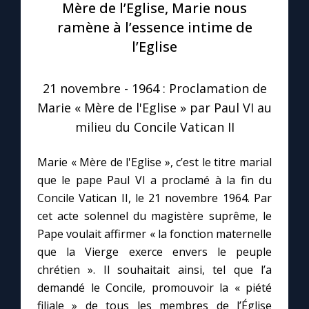
Mère de l’Eglise, Marie nous
ramène à l’essence intime de
Le compte Tiktok
l’Eglise
Le magazine
21 novembre - 1964 : Proclamation de
Marie « Mère de l'Eglise » par Paul VI au
Le site internet
milieu du Concile Vatican II
Questions-réponses
Marie « Mère de l'Eglise », c’est le titre marial
que le pape Paul VI a proclamé à la fin du
Concile Vatican II, le 21 novembre 1964. Par
◼︎
Prier au quotidien
cet acte solennel du magistère suprême, le
Avec Thérèse de Lisieux
Pape voulait affirmer « la fonction maternelle
que la Vierge exerce envers le peuple
L'Évangile chaque jour
chrétien ». Il souhaitait ainsi, tel que l’a
demandé le Concile, promouvoir la « piété
filiale » de tous les membres de l’Église
Les premiers samedis du mois