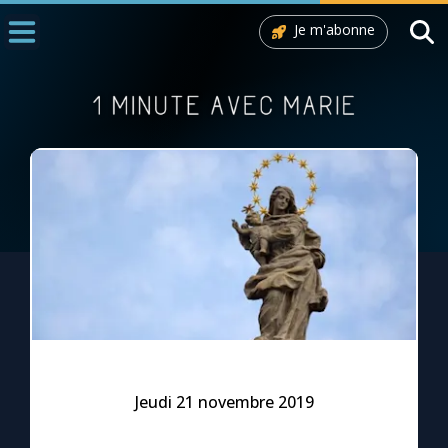
Je m'abonne
Accueil
La Messe
Aujourd'hui
Nous souten
◼︎
1000 Raisons de Croire
L'actualité de la semaine
La chaîne Youtube
La newsletter
Jeudi 21 novembre 2019
La vidéo de la semaine