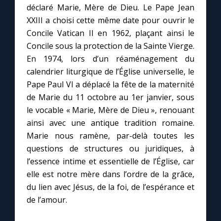
Chapelet pour le monde
déclaré Marie, Mère de Dieu. Le Pape Jean
XXIII a choisi cette même date pour ouvrir le
Contact
Concile Vatican II en 1962, plaçant ainsi le
Concile sous la protection de la Sainte Vierge.
En 1974, lors d’un réaménagement du
Faire un don
calendrier liturgique de l’Église universelle, le
Pape Paul VI a déplacé la fête de la maternité
Marie de Nazareth
de Marie du 11 octobre au 1er janvier, sous
le vocable « Marie, Mère de Dieu », renouant
ainsi avec une antique tradition romaine.
Marie nous ramène, par-delà toutes les
questions de structures ou juridiques, à
l’essence intime et essentielle de l’Église, car
elle est notre mère dans l’ordre de la grâce,
du lien avec Jésus, de la foi, de l’espérance et
de l’amour.