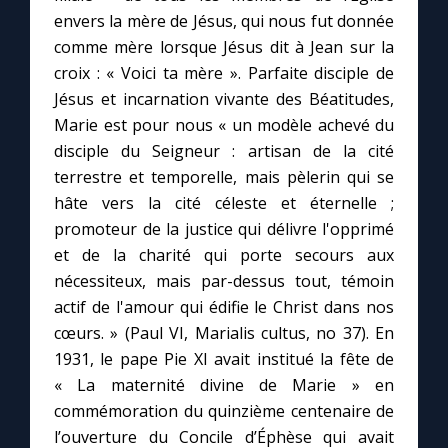
envers la mère de Jésus, qui nous fut donnée
comme mère lorsque Jésus dit à Jean sur la
Marie qui défait les nœuds
croix : « Voici ta mère ». Parfaite disciple de
Jésus et incarnation vivante des Béatitudes,
Me consacrer à Jésus par Marie
Marie est pour nous « un modèle achevé du
disciple du Seigneur : artisan de la cité
Mes intentions de prière
terrestre et temporelle, mais pèlerin qui se
hâte vers la cité céleste et éternelle ;
Une Minute avec Marie
promoteur de la justice qui délivre l'opprimé
et de la charité qui porte secours aux
nécessiteux, mais par-dessus tout, témoin
Une neuvaine
actif de l'amour qui édifie le Christ dans nos
cœurs. » (Paul VI, Marialis cultus, no 37). En
◼︎
À la une
1931, le pape Pie XI avait institué la fête de
« La maternité divine de Marie » en
1000 Raisons de Croire
commémoration du quinzième centenaire de
l’ouverture du Concile d’Éphèse qui avait